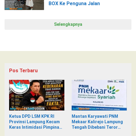
BOX Ke Penguna Jalan
Selengkapnya
Pos Terbaru
Ketua DPD LSM KPK RI
Mantan Karyawati PNM
Provinsi Lampung Kecam
Mekaar Kalirejo Lampung
Keras Intimidasi Pimpinan
Tengah Dibebani Teror
dan Staf PNM Mekaar
Pesan WA, Isinya Penuh