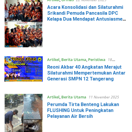
Acara Konsolidasi dan Silaturahmi
Srikandi Pemuda Pancasila DPC
Kelapa Dua Mendapat Antusiasme
Yang Positif
Artikel
,
Berita Utama
,
Peristiwa
18
November 2025
Reoni Akbar 40 Angkatan Merajut
Silaturahmi Mempertemukan Antar
Generasi SMPN 12 Tangerang
Artikel
,
Berita Utama
11 November 2025
Perumda Tirta Benteng Lakukan
FLUSHING Untuk Peningkatan
Pelayanan Air Bersih