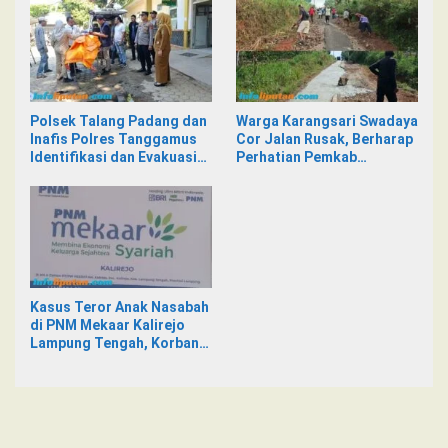
Kalirejo terhadap Nad
Intimidasi
Polsek Talang Padang dan
Warga Karangsari Swadaya
Inafis Polres Tanggamus
Cor Jalan Rusak, Berharap
Identifikasi dan Evakuasi
Perhatian Pemkab
Mayat di Siring Jalan
Tanggamus
Kasus Teror Anak Nasabah
di PNM Mekaar Kalirejo
Lampung Tengah, Korban
Siap Laporkan ke Pihak
Berwajib