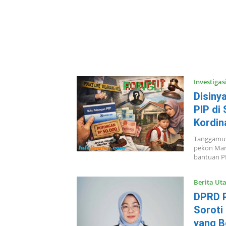
Investigas
Disiny
PIP di
Kordin
Tanggamus,
pekon Mar
bantuan P
Berita Ut
DPRD P
Soroti
yang B