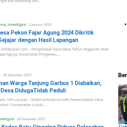
ungai Wai Bambang dan…
ama
,
Investigasi
2 Januari 2026
esa Pekon Fajar Agung 2024 Dikritik
Sejajar dengan Hasil Lapangan
 infoliputan.com – Pengelolaan Dana Desa Tahun Anggaran 2024
Fajar Agung, Kecamatan Pringsewu,…
Ber
i
30 Desember 2025
nan Warga Tanjung Garbus 1 Diabaikan,
 Desa DidugaTidak Peduli
m, Info Liputan – Mobil ambulance milik Pemerintahan Desa
arbus 1 Kecamatan Lubuk…
vestigasi
24 Desember 2025
Truk