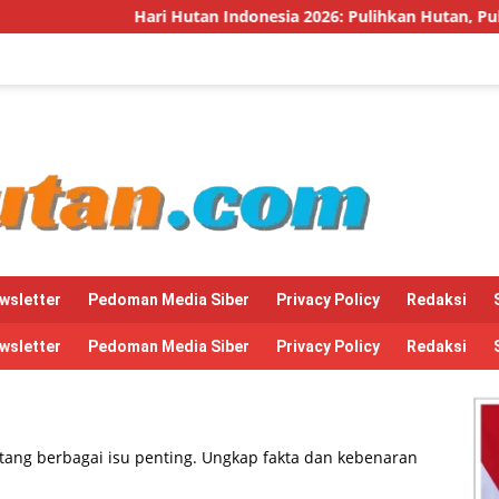
ari Hutan Indonesia 2026: Pulihkan Hutan, Pulihkan Kehidupan
wsletter
Pedoman Media Siber
Privacy Policy
Redaksi
wsletter
Pedoman Media Siber
Privacy Policy
Redaksi
ang berbagai isu penting. Ungkap fakta dan kebenaran