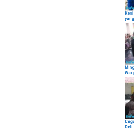
Kesi
yang
Ming
Warg
Cega
Deli