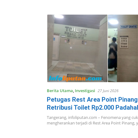
Berita Utama
,
Investigasi
27 Juni 2026
Petugas Rest Area Point Pinang
Retribusi Toilet Rp2.000 Padaha
Bertuliskan Gratis
Tangerang, infoliputan.com – Fenomena yang cu
mengherankan terjadi di Rest Area Point Pinang, 