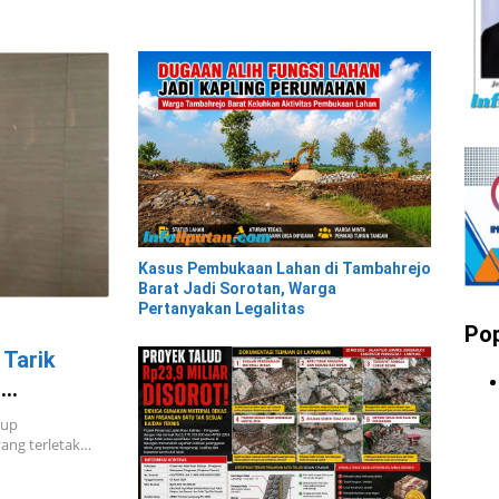
Kasus Pembukaan Lahan di Tambahrejo
Barat Jadi Sorotan, Warga
Pertanyakan Legalitas
Pop
 Tarik
l
kup
yang terletak…