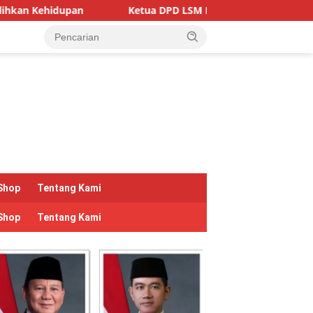
Ketua DPD LSM KPK RI Provinsi Lampung Kecam Keras In
Shop
Tentang Kami
Shop
Tentang Kami