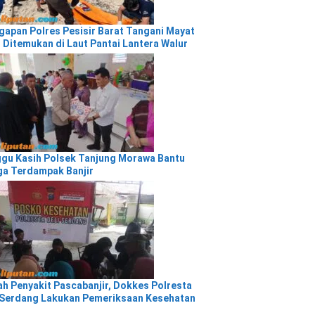
gapan Polres Pesisir Barat Tangani Mayat
 Ditemukan di Laut Pantai Lantera Walur
gu Kasih Polsek Tanjung Morawa Bantu
a Terdampak Banjir
h Penyakit Pascabanjir, Dokkes Polresta
 Serdang Lakukan Pemeriksaan Kesehatan