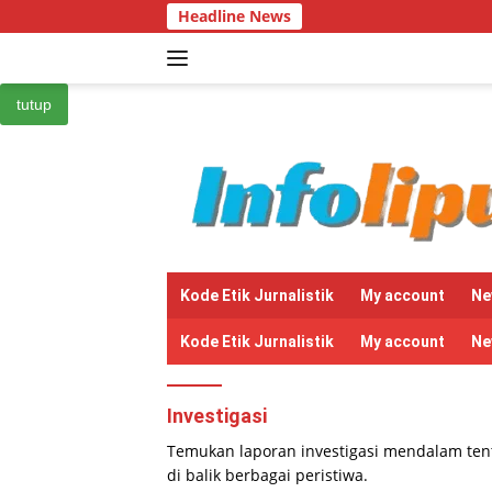
Langsung
Headline News
H
ke
konten
tutup
Kode Etik Jurnalistik
My account
Ne
Kode Etik Jurnalistik
My account
Ne
Investigasi
Temukan laporan investigasi mendalam tent
di balik berbagai peristiwa.