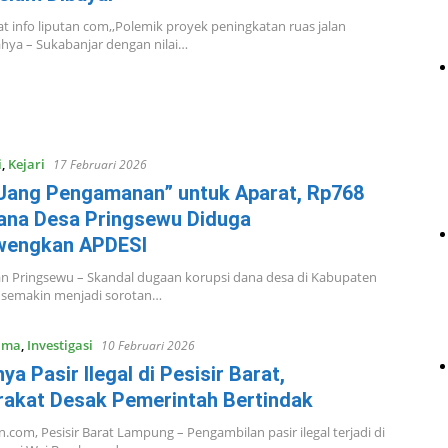
rat info liputan com,,Polemik proyek peningkatan ruas jalan
hya – Sukabanjar dengan nilai…
i
,
Kejari
17 Februari 2026
“Uang Pengamanan” untuk Aparat, Rp768
ana Desa Pringsewu Diduga
wengkan APDESI
an Pringsewu – Skandal dugaan korupsi dana desa di Kabupaten
 semakin menjadi sorotan…
ama
,
Investigasi
10 Februari 2026
a Pasir Ilegal di Pesisir Barat,
akat Desak Pemerintah Bertindak
n.com, Pesisir Barat Lampung – Pengambilan pasir ilegal terjadi di