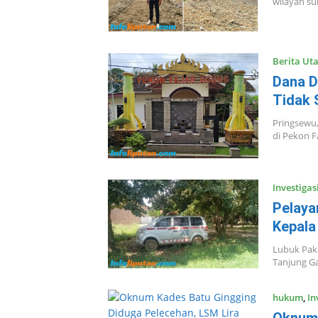
wilayah s
Berita Ut
Dana D
Tidak 
Pringsewu,
di Pekon 
Investigas
Pelaya
Kepala
Lubuk Paka
Tanjung G
hukum
,
In