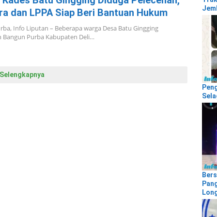
Kades Batu Gingging Diduga Pelecehan,
Jemb
ra dan LPPA Siap Beri Bantuan Hukum
ba, Info Liputan – Beberapa warga Desa Batu Gingging
 Bangun Purba Kabupaten Deli…
Selengkapnya
Peng
Sela
Bers
Pang
Lon