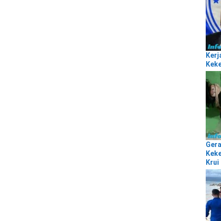
Kerj
Keke
Gera
Keke
Krui