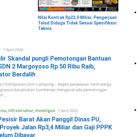
Nilai Kontrak Rp23,9 Miliar, Pengerjaan
Talud Diduga Tidak Sesuai Spesifikasi
Teknis
i
7 April 2026
alir Skandal pungli Pemotongan Bantuan
 SDN 2 Margoyoso Rp 50 Ribu Raib,
ator Berdalih
//infoliputan.com–Lampung – begini penjelasan Yanti warga
goyoso kecamatan Sumberejo mengenai ada pemotongan
IP…
ama
,
Infrastruktur
,
Investigasi
1 April 2026
esisir Barat Akan Panggil Dinas PU,
 Proyek Jalan Rp3,4 Miliar dan Gaji PPPK
elum Dibayar