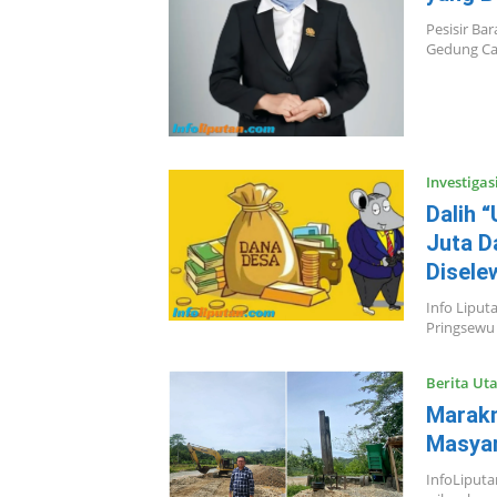
Pesisir Ba
Gedung Ca
Investigas
Dalih 
Juta D
Disele
Info Liput
Pringsewu
Berita Ut
Marakny
Masyar
InfoLiputa