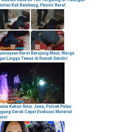
atan Kali Bambang, Pesisir Barat
aniayaan Berat Berujung Maut, Warga
gai Lingga Tewas di Rumah Sendiri
ama Kakon Sinar Jawa, Polsek Pulau
gung Gerak Cepat Evakuasi Material
gsor