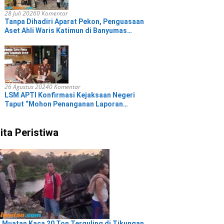
28 Juli 2026
0 Komentar
Tanpa Dihadiri Aparat Pekon, Penguasaan
Aset Ahli Waris Katimun di Banyumas
Tetap Berjalan Kondusif
26 Agustus 2024
0 Komentar
LSM APTI Konfirmasi Kejaksaan Negeri
Taput “Mohon Penanganan Laporan
Pengaduan Kades Aek Nabara Ditangani
Secara Arif”
ita Peristiwa
 Muatan Kaca 20 Ton Terguling di Tikungan