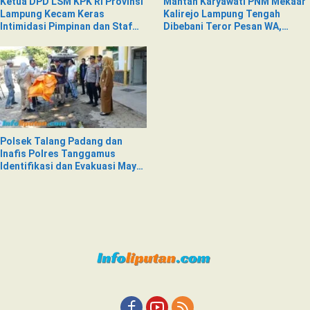
Ketua DPD LSM KPK RI Provinsi
Mantan Karyawati PNM Mekaar
Lampung Kecam Keras
Kalirejo Lampung Tengah
Intimidasi Pimpinan dan Staf
Dibebani Teror Pesan WA,
PNM Mekaar Kalirejo terhadap
Isinya Penuh Intimidasi
Nad
Polsek Talang Padang dan
Inafis Polres Tanggamus
Identifikasi dan Evakuasi Mayat
di Siring Jalan