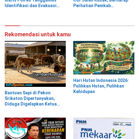
Inafis Polres Tanggamus
Cor Jalan Rusak, Berharap
Identifikasi dan Evakuasi
Perhatian Pemkab
Mayat di Siring Jalan
Tanggamus
Rekomendasi untuk kamu
Hari Hutan Indonesia 2026:
Pulihkan Hutan, Pulihkan
Kehidupan
Bantuan Sapi di Pekon
Srikaton Dipertanyakan,
Diduga Digelapkan Ketua
Kelompok Tani