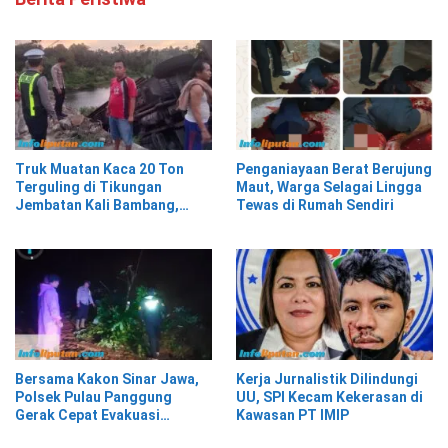
Truk Muatan Kaca 20 Ton
Penganiayaan Berat Berujung
Terguling di Tikungan
Maut, Warga Selagai Lingga
Jembatan Kali Bambang,
Tewas di Rumah Sendiri
Pesisir Barat
Bersama Kakon Sinar Jawa,
Kerja Jurnalistik Dilindungi
Polsek Pulau Panggung
UU, SPI Kecam Kekerasan di
Gerak Cepat Evakuasi
Kawasan PT IMIP
Material Longsor