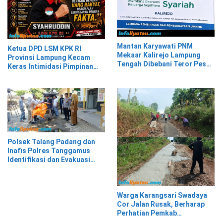
Mantan Karyawati PNM
Ketua DPD LSM KPK RI
Mekaar Kalirejo Lampung
Provinsi Lampung Kecam
Tengah Dibebani Teror Pesan
Keras Intimidasi Pimpinan
WA, Isinya Penuh Intimidasi
dan Staf PNM Mekaar
Kalirejo terhadap Nad
Polsek Talang Padang dan
Inafis Polres Tanggamus
Identifikasi dan Evakuasi
Mayat di Siring Jalan
Warga Karangsari Swadaya
Cor Jalan Rusak, Berharap
Perhatian Pemkab
Tanggamus