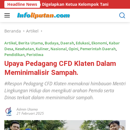
Langsung
Digelapkan Ketua Kelompok Tani
Headline News
Hari Hutan Indonesia 2
ke
konten
Beranda
Artikel
Artikel
,
Berita Utama
,
Budaya
,
Daerah
,
Edukasi
,
Ekonomi
,
Kabar
Desa
,
Kesehatan
,
Kuliner
,
Nasional
,
Opini
,
Pemerintah Daerah
,
Pendidikan
,
Peristiwa
Upaya Pedagang CFD Klaten Dalam
Meminimalisir Sampah.
#Respon Pedagang CFD Klaten memaknai himbauan Mentri
Lingkungan Hidup dan mengikuti arahan Pemda serta
Dinas terkait dalam meminimalisir sampah.
Admin Utama
21 Februari 2025