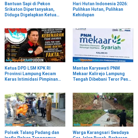
Bantuan Sapi di Pekon
Hari Hutan Indonesia 2026:
Srikaton Dipertanyakan,
Pulihkan Hutan, Pulihkan
Diduga Digelapkan Ketua
Kehidupan
Kelompok Tani
Ketua DPD LSM KPK RI
Mantan Karyawati PNM
Provinsi Lampung Kecam
Mekaar Kalirejo Lampung
Keras Intimidasi Pimpinan
Tengah Dibebani Teror Pesan
dan Staf PNM Mekaar
WA, Isinya Penuh Intimidasi
Kalirejo terhadap Nad
Polsek Talang Padang dan
Warga Karangsari Swadaya