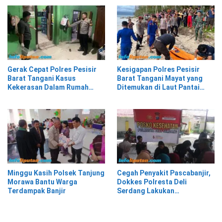
Gerak Cepat Polres Pesisir
Kesigapan Polres Pesisir
Barat Tangani Kasus
Barat Tangani Mayat yang
Kekerasan Dalam Rumah
Ditemukan di Laut Pantai
Tangga di Pasar Kota Krui
Lantera Walur
Minggu Kasih Polsek Tanjung
Cegah Penyakit Pascabanjir,
Morawa Bantu Warga
Dokkes Polresta Deli
Terdampak Banjir
Serdang Lakukan
Pemeriksaan Kesehatan