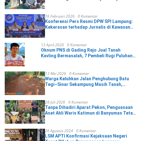
Hikmah
16 Februari 2026
0 Komentar
Konferensi Pers Resmi DPW SPI Lampung:
Kekerasan terhadap Jurnalis di Kawasan
IMIP Adalah Ancaman terhadap Demokrasi
13 April 2026
0 Komentar
Oknum PNS di Gading Rejo Jual Tanah
Kavling Bermasalah, 7 Pembeli Rugi Puluhan
Juta
13 Mei 2026
0 Komentar
Warga Keluhkan Jalan Penghubung Batu
Tegi–Sinar Sekampung Masih Tanah,
Selama 20 Tahun
28 Juli 2026
0 Komentar
Tanpa Dihadiri Aparat Pekon, Penguasaan
Aset Ahli Waris Katimun di Banyumas Tetap
Berjalan Kondusif
26 Agustus 2024
0 Komentar
LSM APTI Konfirmasi Kejaksaan Negeri