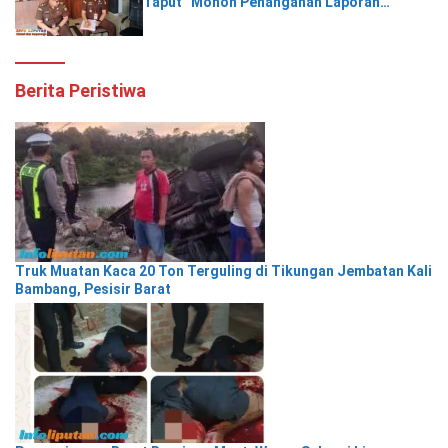
Taput “Mohon Penanganan Laporan
Pengaduan Kades Aek Nabara Ditangani
Secara Arif”
Berita Peristiwa
Truk Muatan Kaca 20 Ton Terguling di Tikungan Jembatan Kali
Bambang, Pesisir Barat