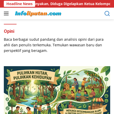
Langsung
aton Dipertanyakan, Diduga Digelapkan Ketua Kelompok Tani
Headline News
ke
konten
Opini
Baca berbagai sudut pandang dan analisis opini dari para
ahli dan penulis terkemuka. Temukan wawasan baru dan
perspektif yang beragam.