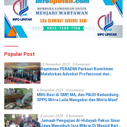
Popular Post
22 November 2025
0 Komentar
Rapimnas PERADMI Perkuat Komitmen
Melahirkan Advokat Profesional dan
Berintegritas
4 Desember 2025
0 Komentar
MBG Basi di SMP, MA, dan PAUD Kedundung:
SPPG Mitra Laila Mengakui dan Minta Maaf
4 Januari 2026
0 Komentar
Jamaah Pengajian Al-Hidayah Pekon Sinar
Jawa Mengikuti Isra Mikraj Di Masjid Baitul