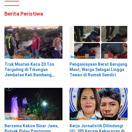
Berita Peristiwa
Truk Muatan Kaca 20 Ton
Penganiayaan Berat Berujung
Terguling di Tikungan
Maut, Warga Selagai Lingga
Jembatan Kali Bambang,
Tewas di Rumah Sendiri
Pesisir Barat
Bersama Kakon Sinar Jawa,
Kerja Jurnalistik Dilindungi
Polsek Pulau Panggung
UU, SPI Kecam Kekerasan di