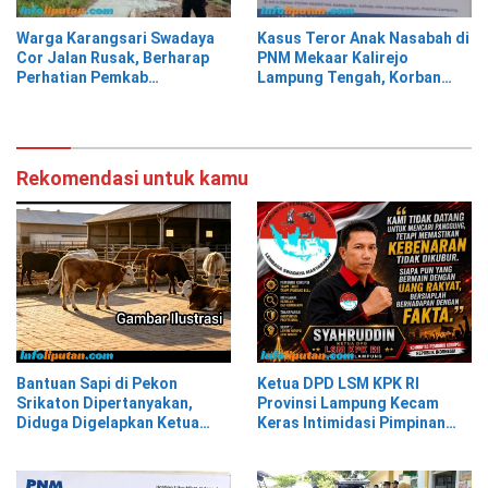
Warga Karangsari Swadaya
Kasus Teror Anak Nasabah di
Cor Jalan Rusak, Berharap
PNM Mekaar Kalirejo
Perhatian Pemkab
Lampung Tengah, Korban
Tanggamus
Siap Laporkan ke Pihak
Berwajib
Rekomendasi untuk kamu
Bantuan Sapi di Pekon
Ketua DPD LSM KPK RI
Srikaton Dipertanyakan,
Provinsi Lampung Kecam
Diduga Digelapkan Ketua
Keras Intimidasi Pimpinan
Kelompok Tani
dan Staf PNM Mekaar
Kalirejo terhadap Nad