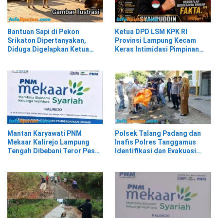
Bantuan Sapi di Pekon
Ketua DPD LSM KPK RI
Srikaton Dipertanyakan,
Provinsi Lampung Kecam
Diduga Digelapkan Ketua
Keras Intimidasi Pimpinan
Kelompok Tani
dan Staf PNM Mekaar
Kalirejo terhadap Nad
Mantan Karyawati PNM
Polsek Talang Padang dan
Mekaar Kalirejo Lampung
Inafis Polres Tanggamus
Tengah Dibebani Teror Pesan
Identifikasi dan Evakuasi
WA, Isinya Penuh Intimidasi
Mayat di Siring Jalan