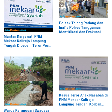
Polsek Talang Padang dan
Inafis Polres Tanggamus
Identifikasi dan Evakuasi
Mayat di Siring Jalan
Mantan Karyawati PNM
Mekaar Kalirejo Lampung
Tengah Dibebani Teror Pesan
WA, Isinya Penuh Intimidasi
Kasus Teror Anak Nasabah di
PNM Mekaar Kalirejo
Lampung Tengah, Korban
Siap Laporkan ke Pihak
Warga Karangsari Swadaya