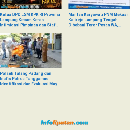
Ketua DPD LSM KPK RI Provinsi
Mantan Karyawati PNM Mekaar
Lampung Kecam Keras
Kalirejo Lampung Tengah
Intimidasi Pimpinan dan Staf
Dibebani Teror Pesan WA,
PNM Mekaar Kalirejo terhadap
Isinya Penuh Intimidasi
Nad
Polsek Talang Padang dan
Inafis Polres Tanggamus
Identifikasi dan Evakuasi Mayat
di Siring Jalan