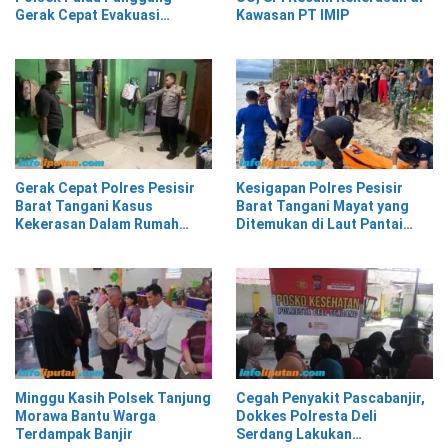
Gerak Cepat Evakuasi
Kawasan PT IMIP
Material Longsor
Gerak Cepat Polres Pesisir
Kesigapan Polres Pesisir
Barat Tangani Kasus
Barat Tangani Mayat yang
Kekerasan Dalam Rumah
Ditemukan di Laut Pantai
Tangga di Pasar Kota Krui
Lantera Walur
Minggu Kasih Polsek Tanjung
Cegah Penyakit Pascabanjir,
Morawa Bantu Warga
Dokkes Polresta Deli
Terdampak Banjir
Serdang Lakukan