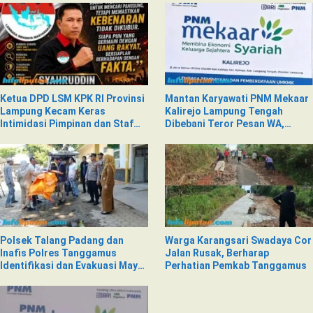
Ketua DPD LSM KPK RI Provinsi
Mantan Karyawati PNM Mekaar
Lampung Kecam Keras
Kalirejo Lampung Tengah
Intimidasi Pimpinan dan Staf
Dibebani Teror Pesan WA,
PNM Mekaar Kalirejo terhadap
Isinya Penuh Intimidasi
Nad
Polsek Talang Padang dan
Warga Karangsari Swadaya Cor
Inafis Polres Tanggamus
Jalan Rusak, Berharap
Identifikasi dan Evakuasi Mayat
Perhatian Pemkab Tanggamus
di Siring Jalan