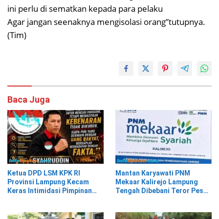
ini perlu di sematkan kepada para pelaku
Agar jangan seenaknya mengisolasi orang”tutupnya.
(Tim)
Baca Juga
Ketua DPD LSM KPK RI
Mantan Karyawati PNM
Provinsi Lampung Kecam
Mekaar Kalirejo Lampung
Keras Intimidasi Pimpinan
Tengah Dibebani Teror Pesan
dan Staf PNM Mekaar
WA, Isinya Penuh Intimidasi
Kalirejo terhadap Nad