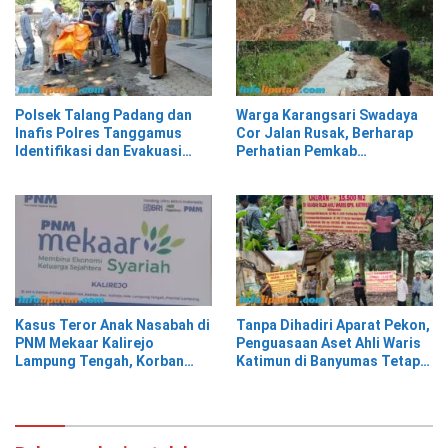
Polsek Talang Padang dan
Warga Karangsari Swadaya
Inafis Polres Tanggamus
Cor Jalan Rusak, Berharap
Identifikasi dan Evakuasi
Perhatian Pemkab
Mayat di Siring Jalan
Tanggamus
Kasus Teror Anak Nasabah di
Tanpa Dihadiri Aparat Pekon,
PNM Mekaar Kalirejo
Penguasaan Aset Ahli Waris
Lampung Tengah, Korban
Katimun di Banyumas Tetap
Siap Laporkan ke Pihak
Berjalan Kondusif
Berwajib