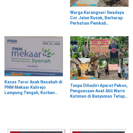
Warga Karangsari Swadaya
Cor Jalan Rusak, Berharap
Perhatian Pemkab
Tanggamus
Kasus Teror Anak Nasabah di
Tanpa Dihadiri Aparat Pekon,
PNM Mekaar Kalirejo
Penguasaan Aset Ahli Waris
Lampung Tengah, Korban
Katimun di Banyumas Tetap
Siap Laporkan ke Pihak
Berjalan Kondusif
Berwajib