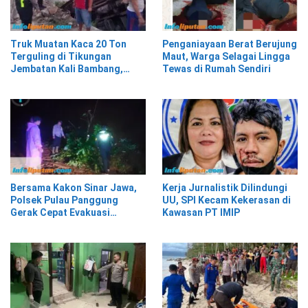
Truk Muatan Kaca 20 Ton
Penganiayaan Berat Berujung
Terguling di Tikungan
Maut, Warga Selagai Lingga
Jembatan Kali Bambang,
Tewas di Rumah Sendiri
Pesisir Barat
Bersama Kakon Sinar Jawa,
Kerja Jurnalistik Dilindungi
Polsek Pulau Panggung
UU, SPI Kecam Kekerasan di
Gerak Cepat Evakuasi
Kawasan PT IMIP
Material Longsor