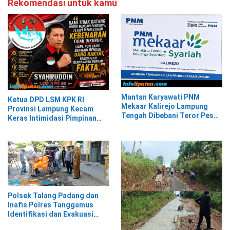
Rekomendasi untuk kamu
Mantan Karyawati PNM
Ketua DPD LSM KPK RI
Mekaar Kalirejo Lampung
Provinsi Lampung Kecam
Tengah Dibebani Teror Pesan
Keras Intimidasi Pimpinan
WA, Isinya Penuh Intimidasi
dan Staf PNM Mekaar
Kalirejo terhadap Nad
Polsek Talang Padang dan
Inafis Polres Tanggamus
Identifikasi dan Evakuasi
Mayat di Siring Jalan