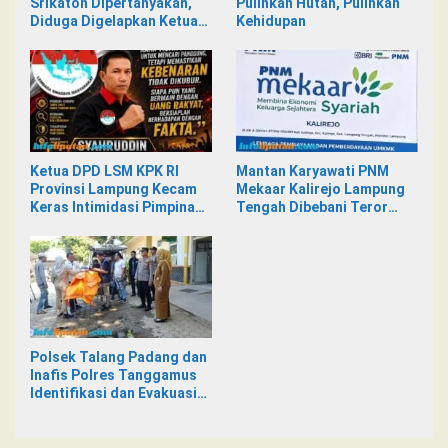
Srikaton Dipertanyakan,
Pulihkan Hutan, Pulihkan
Diduga Digelapkan Ketua
Kehidupan
Kelompok Tani
Ketua DPD LSM KPK RI
Mantan Karyawati PNM
Provinsi Lampung Kecam
Mekaar Kalirejo Lampung
Keras Intimidasi Pimpinan
Tengah Dibebani Teror
dan Staf PNM Mekaar
Pesan WA, Isinya Penuh
Kalirejo terhadap Nad
Intimidasi
Polsek Talang Padang dan
Inafis Polres Tanggamus
Identifikasi dan Evakuasi
Mayat di Siring Jalan