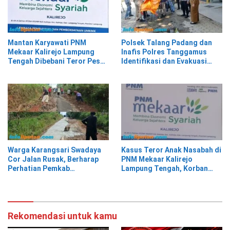
Mantan Karyawati PNM
Polsek Talang Padang dan
Mekaar Kalirejo Lampung
Inafis Polres Tanggamus
Tengah Dibebani Teror Pesan
Identifikasi dan Evakuasi
WA, Isinya Penuh Intimidasi
Mayat di Siring Jalan
Warga Karangsari Swadaya
Kasus Teror Anak Nasabah di
Cor Jalan Rusak, Berharap
PNM Mekaar Kalirejo
Perhatian Pemkab
Lampung Tengah, Korban
Tanggamus
Siap Laporkan ke Pihak
Berwajib
Rekomendasi untuk kamu