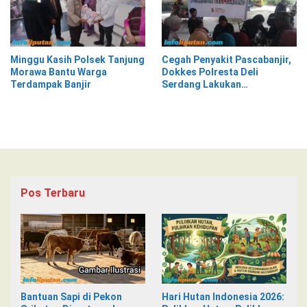
Minggu Kasih Polsek Tanjung
Cegah Penyakit Pascabanjir,
Morawa Bantu Warga
Dokkes Polresta Deli
Terdampak Banjir
Serdang Lakukan
Pemeriksaan Kesehatan
Pos Terbaru
Bantuan Sapi di Pekon
Hari Hutan Indonesia 2026: