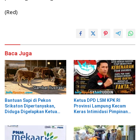
(Red)
Baca Juga
Bantuan Sapi di Pekon
Ketua DPD LSM KPK RI
Srikaton Dipertanyakan,
Provinsi Lampung Kecam
Diduga Digelapkan Ketua
Keras Intimidasi Pimpinan
Kelompok Tani
dan Staf PNM Mekaar
Kalirejo terhadap Nad