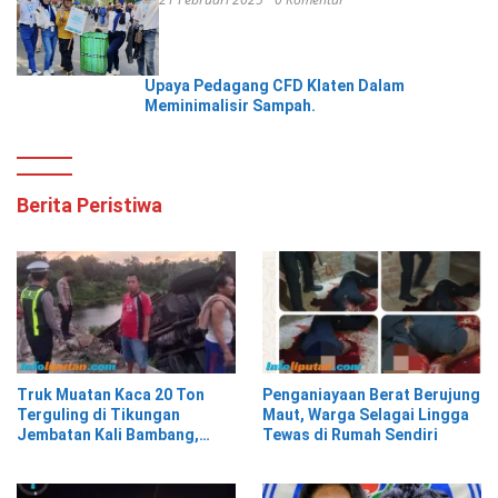
Upaya Pedagang CFD Klaten Dalam
Meminimalisir Sampah.
Berita Peristiwa
Truk Muatan Kaca 20 Ton
Penganiayaan Berat Berujung
Terguling di Tikungan
Maut, Warga Selagai Lingga
Jembatan Kali Bambang,
Tewas di Rumah Sendiri
Pesisir Barat