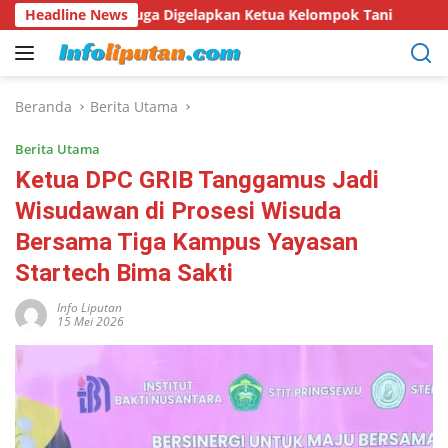
Langsung
duga Digelapkan Ketua Kelompok Tani
Headline News
Hari Hutan Indone
ke
konten
Beranda
Berita Utama
Berita Utama
Ketua DPC GRIB Tanggamus Jadi
Wisudawan di Prosesi Wisuda
Bersama Tiga Kampus Yayasan
Startech Bima Sakti
Info Liputan
15 Mei 2026