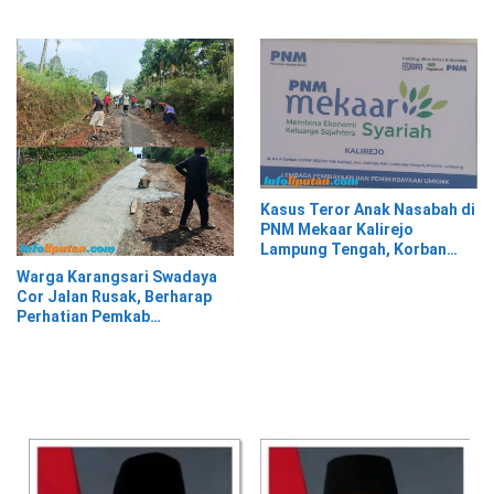
WA, Isinya Penuh Intimidasi
Kasus Teror Anak Nasabah di
PNM Mekaar Kalirejo
Lampung Tengah, Korban
Siap Laporkan ke Pihak
Warga Karangsari Swadaya
Berwajib
Cor Jalan Rusak, Berharap
Perhatian Pemkab
Tanggamus