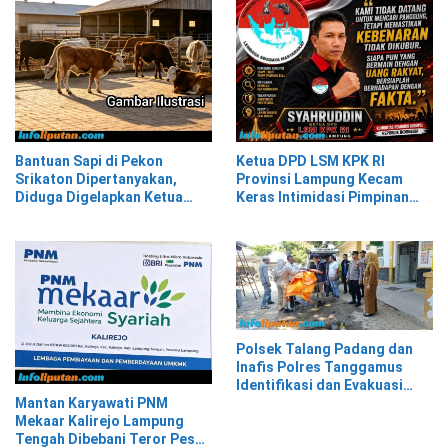
Bantuan Sapi di Pekon
Ketua DPD LSM KPK RI
Srikaton Dipertanyakan,
Provinsi Lampung Kecam
Diduga Digelapkan Ketua
Keras Intimidasi Pimpinan
Kelompok Tani
dan Staf PNM Mekaar
Kalirejo terhadap Nad
Polsek Talang Padang dan
Inafis Polres Tanggamus
Identifikasi dan Evakuasi
Mayat di Siring Jalan
Mantan Karyawati PNM
Mekaar Kalirejo Lampung
Tengah Dibebani Teror Pesan