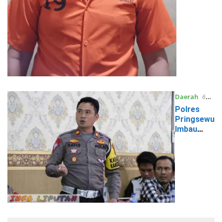
Daerah
6
Juli 2024
Polres
Pringsewu
Imbau
Pengguna
Jalan
untuk
Tertib
Berlalu
Lintas