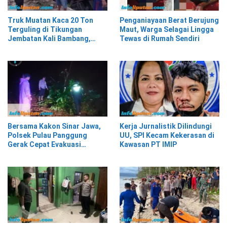
Truk Muatan Kaca 20 Ton
Penganiayaan Berat Berujung
Terguling di Tikungan
Maut, Warga Selagai Lingga
Jembatan Kali Bambang,
Tewas di Rumah Sendiri
Pesisir Barat
Bersama Kakon Sinar Jawa,
Kerja Jurnalistik Dilindungi
Polsek Pulau Panggung
UU, SPI Kecam Kekerasan di
Gerak Cepat Evakuasi
Kawasan PT IMIP
Material Longsor