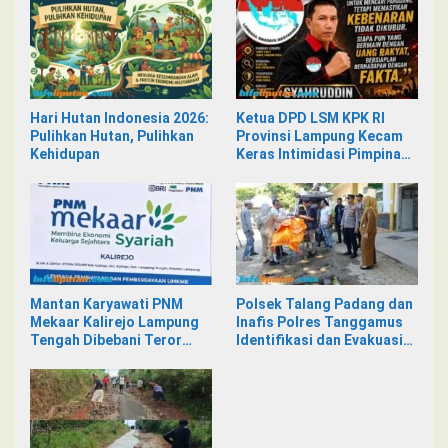
Hari Hutan Indonesia 2026:
Ketua DPD LSM KPK RI
Pulihkan Hutan, Pulihkan
Provinsi Lampung Kecam
Kehidupan
Keras Intimidasi Pimpinan
dan Staf PNM Mekaar
Kalirejo terhadap Nad
Mantan Karyawati PNM
Polsek Talang Padang dan
Mekaar Kalirejo Lampung
Inafis Polres Tanggamus
Tengah Dibebani Teror
Identifikasi dan Evakuasi
Pesan WA, Isinya Penuh
Mayat di Siring Jalan
Intimidasi