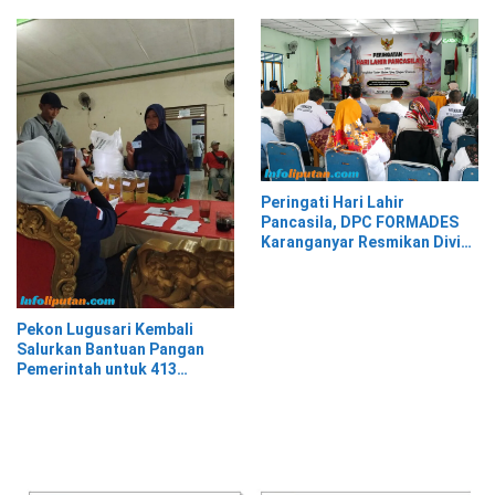
Peringati Hari Lahir
Pancasila, DPC FORMADES
Karanganyar Resmikan Divisi
Hukum dan HAM sebagai
Cikal Bakal Posbakum Desa
Pekon Lugusari Kembali
Salurkan Bantuan Pangan
Pemerintah untuk 413
Keluarga Penerima Manfaat