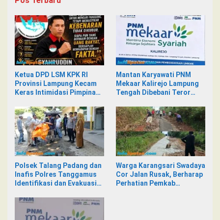
Pos Terbaru
Ketua DPD LSM KPK RI
Mantan Karyawati PNM
Provinsi Lampung Kecam
Mekaar Kalirejo Lampung
Keras Intimidasi Pimpinan
Tengah Dibebani Teror
dan Staf PNM Mekaar
Pesan WA, Isinya Penuh
Kalirejo terhadap Nad
Intimidasi
Polsek Talang Padang dan
Warga Karangsari Swadaya
Inafis Polres Tanggamus
Cor Jalan Rusak, Berharap
Identifikasi dan Evakuasi
Perhatian Pemkab
Mayat di Siring Jalan
Tanggamus