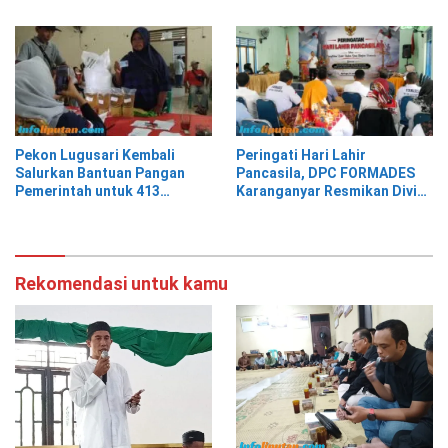
Prabowo
Pekon Lugusari Kembali
Peringati Hari Lahir
Salurkan Bantuan Pangan
Pancasila, DPC FORMADES
Pemerintah untuk 413
Karanganyar Resmikan Divisi
Keluarga Penerima Manfaat
Hukum dan HAM sebagai
Cikal Bakal Posbakum Desa
Rekomendasi untuk kamu