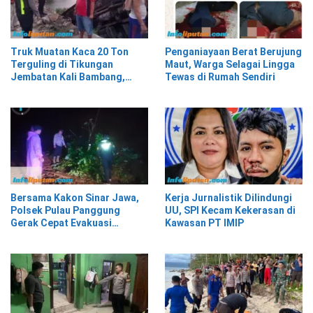
Truk Muatan Kaca 20 Ton
Penganiayaan Berat Berujung
Terguling di Tikungan
Maut, Warga Selagai Lingga
Jembatan Kali Bambang,
Tewas di Rumah Sendiri
Pesisir Barat
Bersama Kakon Sinar Jawa,
Kerja Jurnalistik Dilindungi
Polsek Pulau Panggung
UU, SPI Kecam Kekerasan di
Gerak Cepat Evakuasi
Kawasan PT IMIP
Material Longsor