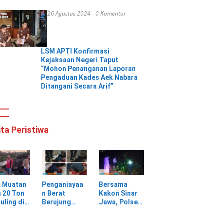
26 Agustus 2024
0 Komentar
LSM APTI Konfirmasi
Kejaksaan Negeri Taput
“Mohon Penanganan Laporan
Pengaduan Kades Aek Nabara
Ditangani Secara Arif”
ita Peristiwa
k Muatan
Penganiayaa
Bersama
 20 Ton
n Berat
Kakon Sinar
uling di
Berujung
Jawa, Polsek
ungan
Maut, Warga
Pulau