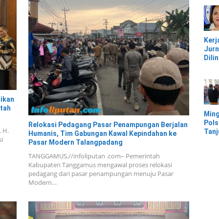
Jem
Kali
Bam
Pesi
Kerj
Jurn
Dili
UU, 
Kec
Keke
Kaw
dikan
IMIP
tah
Ming
Pols
Relokasi Pedagang Pasar Penampungan Berjalan
. H.
Tan
Humanis, Tim Gabungan Kawal Kepindahan ke
i
Mor
Pasar Modern Talangpadang
Ban
TANGGAMUS,//infoliputan .com– Pemerintah
Ter
Kabupaten Tanggamus mengawal proses relokasi
Banj
pedagang dari pasar penampungan menuju Pasar
Modern…