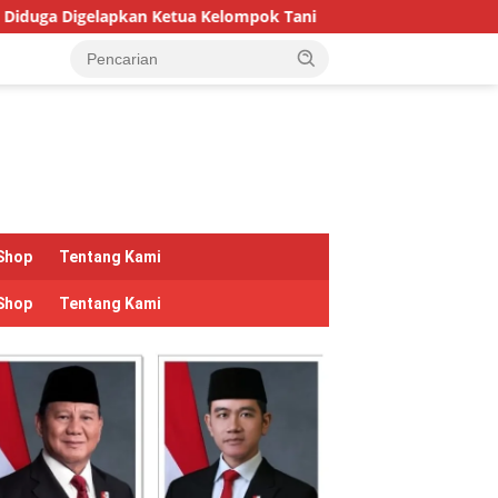
 Kelompok Tani
Hari Hutan Indonesia 2026: Pulihkan Hut
Shop
Tentang Kami
Shop
Tentang Kami