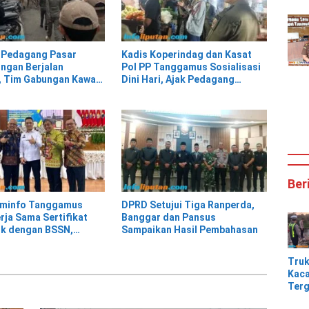
 Pedagang Pasar
Kadis Koperindag dan Kasat
ngan Berjalan
Pol PP Tanggamus Sosialisasi
 Tim Gabungan Kawal
Dini Hari, Ajak Pedagang
an ke Pasar Modern
Tempati Pasar Modern Talang
adang
Padang
Ber
ominfo Tanggamus
DPRD Setujui Tiga Ranperda,
rja Sama Sertifikat
Banggar dan Pansus
ik dengan BSSN,
Sampaikan Hasil Pembahasan
us Jadi Pemanfaat
inggi dari 21 Daerah
Tru
Kaca
Terg
Tik