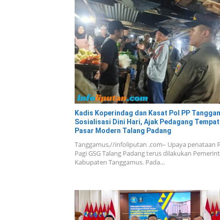
Kadis Koperindag dan Kasat Pol PP Tangga
Sosialisasi Dini Hari, Ajak Pedagang Tempat
Pasar Modern Talang Padang
Tanggamus,//infoliputan .com– Upaya penataan 
Pagi GSG Talang Padang terus dilakukan Pemerin
Kabupaten Tanggamus. Pada…