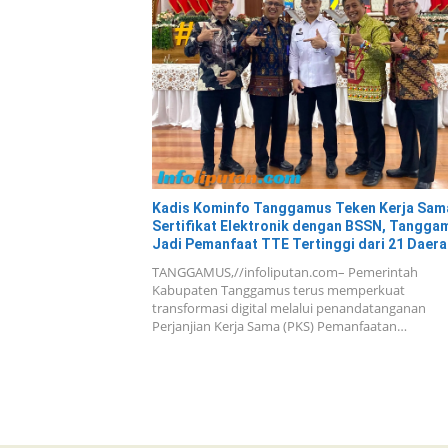
Kadis Kominfo Tanggamus Teken Kerja Sam
Sertifikat Elektronik dengan BSSN, Tangga
Jadi Pemanfaat TTE Tertinggi dari 21 Daera
TANGGAMUS,//infoliputan.com– Pemerintah
Kabupaten Tanggamus terus memperkuat
transformasi digital melalui penandatanganan
Perjanjian Kerja Sama (PKS) Pemanfaatan…