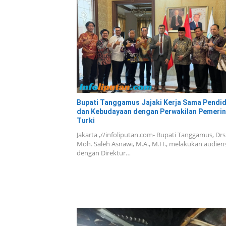
Bupati Tanggamus Jajaki Kerja Sama Pendi
dan Kebudayaan dengan Perwakilan Pemerin
Turki
Jakarta ,//infoliputan.com- Bupati Tanggamus, Drs
Moh. Saleh Asnawi, M.A., M.H., melakukan audiens
dengan Direktur…