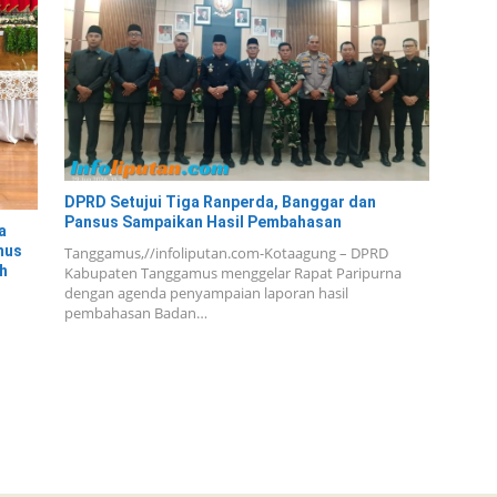
DPRD Setujui Tiga Ranperda, Banggar dan
Pansus Sampaikan Hasil Pembahasan
a
mus
Tanggamus,//infoliputan.com-Kotaagung – DPRD
h
Kabupaten Tanggamus menggelar Rapat Paripurna
dengan agenda penyampaian laporan hasil
pembahasan Badan…