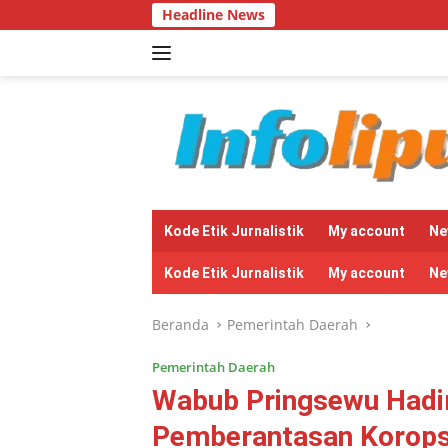
Langsung
Headline News
Bantuan S
ke
konten
tutup
Kode Etik Jurnalistik
My account
Ne
Kode Etik Jurnalistik
My account
Ne
Beranda
Pemerintah Daerah
Pemerintah Daerah
Wabub Pringsewu Hadir
Pemberantasan Korops