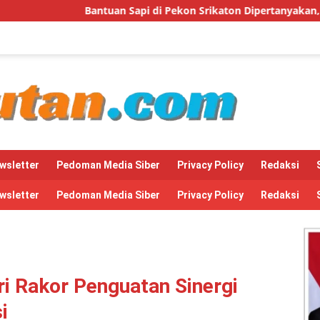
api di Pekon Srikaton Dipertanyakan, Diduga Digelapkan Ketua
wsletter
Pedoman Media Siber
Privacy Policy
Redaksi
wsletter
Pedoman Media Siber
Privacy Policy
Redaksi
i Rakor Penguatan Sinergi
i