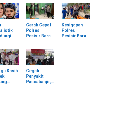
batan
Selagai
Panggung
Lingga Tewas
Gerak Cepat
bang,
di Rumah
Evakuasi
sir Barat
Sendiri
Material
Longsor
a
Gerak Cepat
Kesigapan
alistik
Polres
Polres
ndungi
Pesisir Barat
Pesisir Barat
SPI
Tangani
Tangani
am
Kasus
Mayat yang
rasan di
Kekerasan
Ditemukan di
asan PT
Dalam Rumah
Laut Pantai
Tangga di
Lantera
Pasar Kota
Walur
gu Kasih
Cegah
Krui
ek
Penyakit
jung
Pascabanjir,
awa
Dokkes
tu Warga
Polresta Deli
dampak
Serdang
ir
Lakukan
Pemeriksaan
Kesehatan