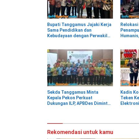
Relokasi
Bupati Tanggamus Jajaki Kerja
Penampu
Sama Pendidikan dan
Humanis,
Kebudayaan dengan Perwakilan
Kepindah
Pemerintah Turki
Talangp
Sekda Tanggamus Minta
Kadis K
Kepala Pekon Perkuat
Teken Ke
Dukungan ILP, APBDes Diminta
Elektron
Prioritaskan Layanan
Tanggam
Kesehatan Primer
TTE Tert
Rekomendasi untuk kamu