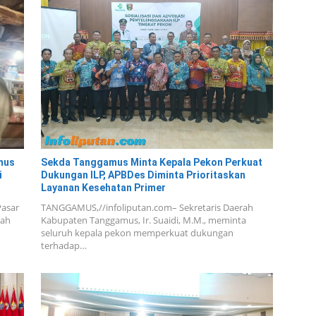
mus
Sekda Tanggamus Minta Kepala Pekon Perkuat
i
Dukungan ILP, APBDes Diminta Prioritaskan
Layanan Kesehatan Primer
Pasar
TANGGAMUS,//infoliputan.com– Sekretaris Daerah
tah
Kabupaten Tanggamus, Ir. Suaidi, M.M., meminta
seluruh kepala pekon memperkuat dukungan
terhadap…