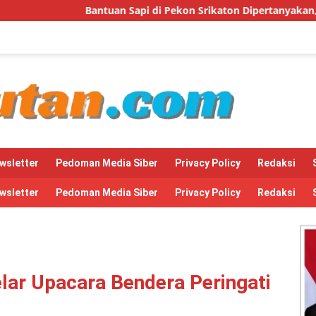
tuan Sapi di Pekon Srikaton Dipertanyakan, Diduga Digelapkan
wsletter
Pedoman Media Siber
Privacy Policy
Redaksi
wsletter
Pedoman Media Siber
Privacy Policy
Redaksi
ar Upacara Bendera Peringati