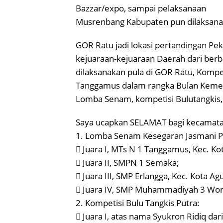
Bazzar/expo, sampai pelaksanaan
Musrenbang Kabupaten pun dilaksana
GOR Ratu jadi lokasi pertandingan Pe
kejuaraan-kejuaraan Daerah dari berba
dilaksanakan pula di GOR Ratu, Komp
Tanggamus dalam rangka Bulan Kemer
Lomba Senam, kompetisi Bulutangkis, 
Saya ucapkan SELAMAT bagi kecamatan
1. Lomba Senam Kesegaran Jasmani Pu
 Juara I, MTs N 1 Tanggamus, Kec. Ko
 Juara II, SMPN 1 Semaka;
 Juara III, SMP Erlangga, Kec. Kota A
 Juara IV, SMP Muhammadiyah 3 Wo
2. Kompetisi Bulu Tangkis Putra:
 Juara I, atas nama Syukron Ridiq dar