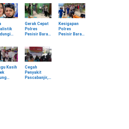
batan
Selagai
Panggung
Lingga Tewas
Gerak Cepat
bang,
di Rumah
Evakuasi
sir Barat
Sendiri
Material
Longsor
a
Gerak Cepat
Kesigapan
alistik
Polres
Polres
ndungi
Pesisir Barat
Pesisir Barat
SPI
Tangani
Tangani
am
Kasus
Mayat yang
rasan di
Kekerasan
Ditemukan di
asan PT
Dalam Rumah
Laut Pantai
Tangga di
Lantera
Pasar Kota
Walur
gu Kasih
Cegah
Krui
ek
Penyakit
jung
Pascabanjir,
awa
Dokkes
tu Warga
Polresta Deli
dampak
Serdang
ir
Lakukan
Pemeriksaan
Kesehatan