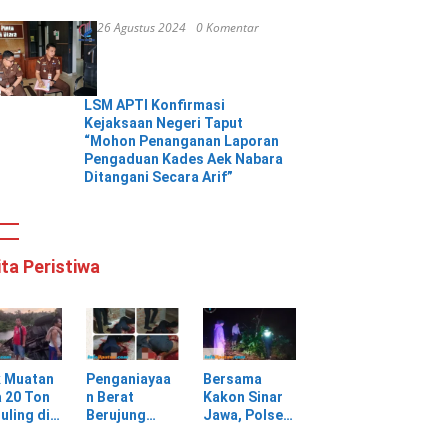
26 Agustus 2024
0 Komentar
LSM APTI Konfirmasi
Kejaksaan Negeri Taput
“Mohon Penanganan Laporan
Pengaduan Kades Aek Nabara
Ditangani Secara Arif”
ita Peristiwa
k Muatan
Penganiayaa
Bersama
 20 Ton
n Berat
Kakon Sinar
uling di
Berujung
Jawa, Polsek
ungan
Maut, Warga
Pulau