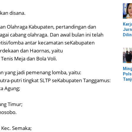
Jem
Kali
Bam
kan disana.
Pesi
Kerj
kan Olahraga Kabupaten, pertandingan dan
Jurn
gai cabang olahraga. Dan awal bulan ini telah
Dili
UU, 
etisi/lomba antar kecamatan seKabupaten
Kec
dekaan dan Haornas, yaitu
Keke
Kaw
Tenis Meja dan Bola Voli.
IMIP
Ming
 yang jadi pemenang lomba, yaitu:
Pols
Tan
tra-putri tingkat SLTP seKabupaten Tanggamus:
Mor
ta Agung;
Ban
Ter
Banj
gung Timur;
nosobo.
i Kec. Semaka;