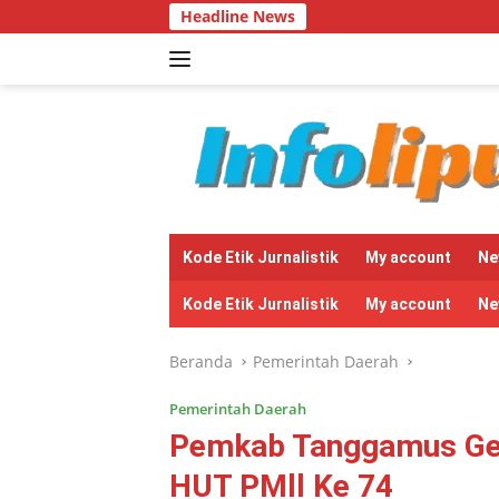
Langsung
Headline News
Ban
ke
konten
tutup
Kode Etik Jurnalistik
My account
Ne
Kode Etik Jurnalistik
My account
Ne
Beranda
Pemerintah Daerah
Pemerintah Daerah
Pemkab Tanggamus Gel
HUT PMll Ke 74