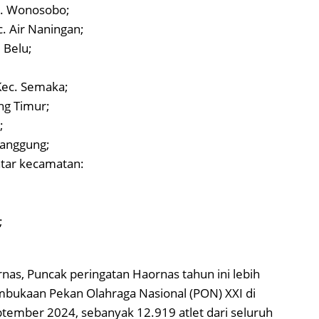
ec. Wonosobo;
c. Air Naningan;
u Belu;
 Kec. Semaka;
ung Timur;
;
 Panggung;
antar kecamatan:
;
rnas, Puncak peringatan Haornas tahun ini lebih
mbukaan Pekan Olahraga Nasional (PON) XXI di
ptember 2024, sebanyak 12.919 atlet dari seluruh