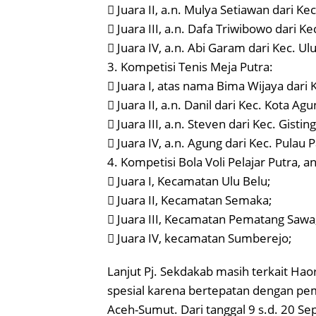
 Juara II, a.n. Mulya Setiawan dari K
 Juara III, a.n. Dafa Triwibowo dari Ke
 Juara IV, a.n. Abi Garam dari Kec. Ul
3. Kompetisi Tenis Meja Putra:
 Juara I, atas nama Bima Wijaya dari
 Juara II, a.n. Danil dari Kec. Kota Ag
 Juara III, a.n. Steven dari Kec. Gisting
 Juara IV, a.n. Agung dari Kec. Pulau
4. Kompetisi Bola Voli Pelajar Putra, 
 Juara I, Kecamatan Ulu Belu;
 Juara II, Kecamatan Semaka;
 Juara III, Kecamatan Pematang Sawa
 Juara IV, kecamatan Sumberejo;
Lanjut Pj. Sekdakab masih terkait Hao
spesial karena bertepatan dengan pe
Aceh-Sumut. Dari tanggal 9 s.d. 20 Se