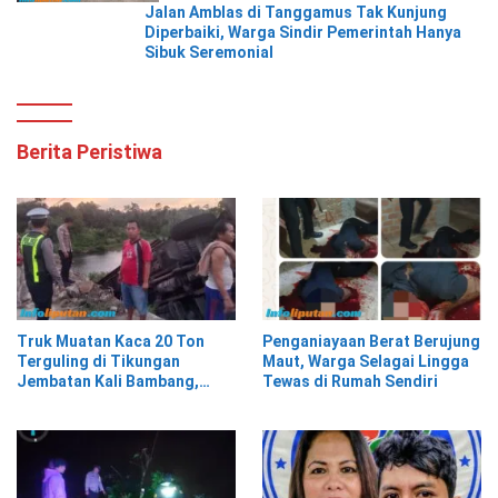
Jalan Amblas di Tanggamus Tak Kunjung
Diperbaiki, Warga Sindir Pemerintah Hanya
Sibuk Seremonial
Berita Peristiwa
Truk Muatan Kaca 20 Ton
Penganiayaan Berat Berujung
Terguling di Tikungan
Maut, Warga Selagai Lingga
Jembatan Kali Bambang,
Tewas di Rumah Sendiri
Pesisir Barat