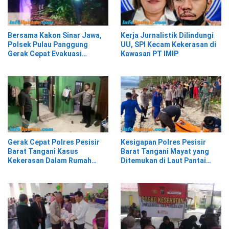
Bersama Kakon Sinar Jawa,
Kerja Jurnalistik Dilindungi
Polsek Pulau Panggung
UU, SPI Kecam Kekerasan di
Gerak Cepat Evakuasi
Kawasan PT IMIP
Material Longsor
Gerak Cepat Polres Pesisir
Kesigapan Polres Pesisir
Barat Tangani Kasus
Barat Tangani Mayat yang
Kekerasan Dalam Rumah
Ditemukan di Laut Pantai
Tangga di Pasar Kota Krui
Lantera Walur