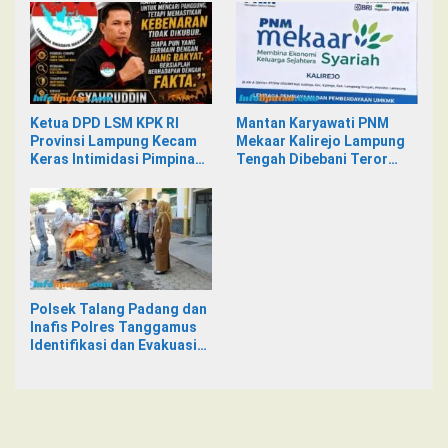
Ketua DPD LSM KPK RI
Mantan Karyawati PNM
Provinsi Lampung Kecam
Mekaar Kalirejo Lampung
Keras Intimidasi Pimpinan
Tengah Dibebani Teror
dan Staf PNM Mekaar
Pesan WA, Isinya Penuh
Kalirejo terhadap Nad
Intimidasi
Polsek Talang Padang dan
Inafis Polres Tanggamus
Identifikasi dan Evakuasi
Mayat di Siring Jalan