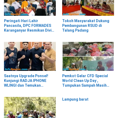
Peringati Hari Lahir
Tokoh Masyarakat Dukung
Pancasila, DPC FORMADES
Pembangunan RSUD di
Karanganyar Resmikan Divisi
Talang Padang
Hukum dan HAM sebagai
Cikal Bakal Posbakum Desa
Saatnya Upgrade Ponsel!
Pemkot Gelar CFD Special
Kunjungi RADJA IPHONE
World Clean Up Day ,
WLINGI dan Temukan
Tumpukan Sampah Masih
Penawaran Menarik!”
Menghiasi Wajah Kota
Tangerang
Lampung barat