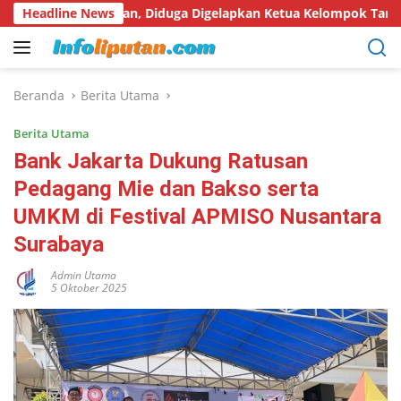
Langsung
anyakan, Diduga Digelapkan Ketua Kelompok Tani
Headline News
Hari H
ke
konten
Beranda
Berita Utama
Berita Utama
Bank Jakarta Dukung Ratusan
Pedagang Mie dan Bakso serta
UMKM di Festival APMISO Nusantara
Surabaya
Admin Utama
5 Oktober 2025