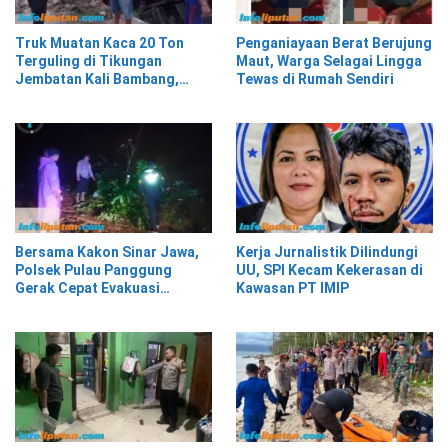
Truk Muatan Kaca 20 Ton
Penganiayaan Berat Berujung
Terguling di Tikungan
Maut, Warga Selagai Lingga
Jembatan Kali Bambang,
Tewas di Rumah Sendiri
Pesisir Barat
Bersama Kakon Sinar Jawa,
Kerja Jurnalistik Dilindungi
Polsek Pulau Panggung
UU, SPI Kecam Kekerasan di
Gerak Cepat Evakuasi
Kawasan PT IMIP
Material Longsor