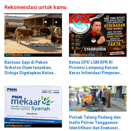
Rekomendasi untuk kamu
Bantuan Sapi di Pekon
Ketua DPD LSM KPK RI
Srikaton Dipertanyakan,
Provinsi Lampung Kecam
Diduga Digelapkan Ketua
Keras Intimidasi Pimpinan
Kelompok Tani
dan Staf PNM Mekaar
Kalirejo terhadap Nad
Polsek Talang Padang dan
Inafis Polres Tanggamus
Identifikasi dan Evakuasi