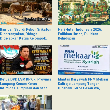
Bantuan Sapi di Pekon Srikaton
Hari Hutan Indonesia 2026:
Dipertanyakan, Diduga
Pulihkan Hutan, Pulihkan
Digelapkan Ketua Kelompok
Kehidupan
Tani
Ketua DPD LSM KPK RI Provinsi
Mantan Karyawati PNM Mekaar
Lampung Kecam Keras
Kalirejo Lampung Tengah
Intimidasi Pimpinan dan Staf
Dibebani Teror Pesan WA,
PNM Mekaar Kalirejo terhadap
Isinya Penuh Intimidasi
Nad