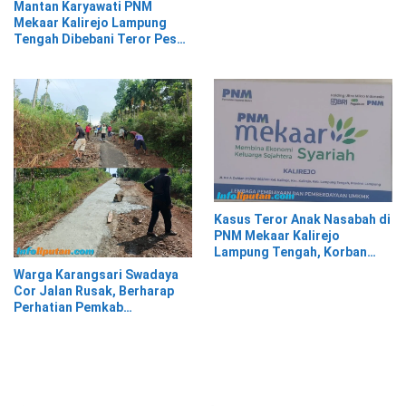
Mayat di Siring Jalan
Mantan Karyawati PNM
Mekaar Kalirejo Lampung
Tengah Dibebani Teror Pesan
WA, Isinya Penuh Intimidasi
Kasus Teror Anak Nasabah di
PNM Mekaar Kalirejo
Lampung Tengah, Korban
Siap Laporkan ke Pihak
Warga Karangsari Swadaya
Berwajib
Cor Jalan Rusak, Berharap
Perhatian Pemkab
Tanggamus