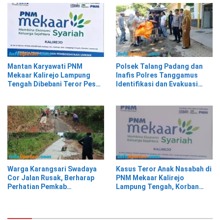
Mantan Karyawati PNM
Polsek Talang Padang dan
Mekaar Kalirejo Lampung
Inafis Polres Tanggamus
Tengah Dibebani Teror Pesan
Identifikasi dan Evakuasi
WA, Isinya Penuh Intimidasi
Mayat di Siring Jalan
Warga Karangsari Swadaya
Kasus Teror Anak Nasabah di
Cor Jalan Rusak, Berharap
PNM Mekaar Kalirejo
Perhatian Pemkab
Lampung Tengah, Korban
Tanggamus
Siap Laporkan ke Pihak
Berwajib