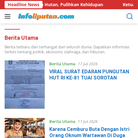
Langsung
6: Pulihkan Hutan, Pulihkan Kehidupan
Headline News
Ketua DPD LSM K
ke
konten
Berita Utama
Berita terbaru dan terhangat dari seluruh dunia. Dapatkan informasi
terkini tentang politik, ekonomi, olahraga, dan hiburan.
Berita Utama
17 Juli 2026
VIRAL SURAT EDARAN PUNGUTAN
HUT RI KE-81 TUAI SOROTAN
Berita Utama
11 Juli 2026
Karena Cemburu Buta Dengan Istri
Orang Oknum Wartawan Di Duga