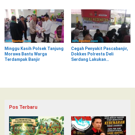
Tangga di Pasar Kota Krui
Lantera Walur
Minggu Kasih Polsek Tanjung
Cegah Penyakit Pascabanjir,
Morawa Bantu Warga
Dokkes Polresta Deli
Terdampak Banjir
Serdang Lakukan
Pemeriksaan Kesehatan
Pos Terbaru