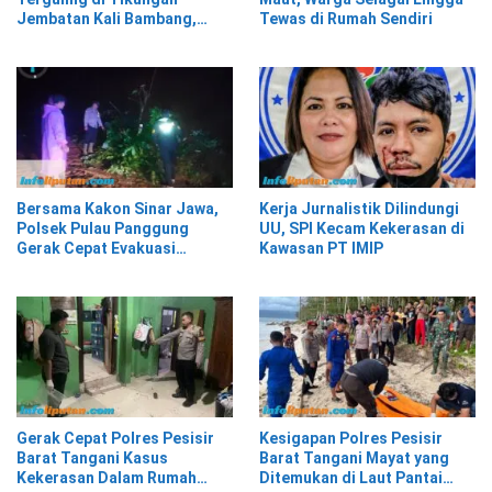
Jembatan Kali Bambang,
Tewas di Rumah Sendiri
Pesisir Barat
Bersama Kakon Sinar Jawa,
Kerja Jurnalistik Dilindungi
Polsek Pulau Panggung
UU, SPI Kecam Kekerasan di
Gerak Cepat Evakuasi
Kawasan PT IMIP
Material Longsor
Gerak Cepat Polres Pesisir
Kesigapan Polres Pesisir
Barat Tangani Kasus
Barat Tangani Mayat yang
Kekerasan Dalam Rumah
Ditemukan di Laut Pantai