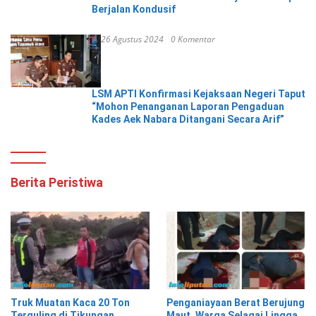
Berjalan Kondusif
26 Agustus 2024
0 Komentar
LSM APTI Konfirmasi Kejaksaan Negeri Taput
“Mohon Penanganan Laporan Pengaduan
Kades Aek Nabara Ditangani Secara Arif”
Berita Peristiwa
Truk Muatan Kaca 20 Ton
Penganiayaan Berat Berujung
Terguling di Tikungan
Maut, Warga Selagai Lingga