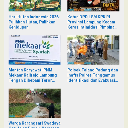
Hari Hutan Indonesia 2026:
Ketua DPD LSM KPK RI
Pulihkan Hutan, Pulihkan
Provinsi Lampung Kecam
Kehidupan
Keras Intimidasi Pimpinan
dan Staf PNM Mekaar
Kalirejo terhadap Nad
Mantan Karyawati PNM
Polsek Talang Padang dan
Mekaar Kalirejo Lampung
Inafis Polres Tanggamus
Tengah Dibebani Teror
Identifikasi dan Evakuasi
Pesan WA, Isinya Penuh
Mayat di Siring Jalan
Intimidasi
Warga Karangsari Swadaya