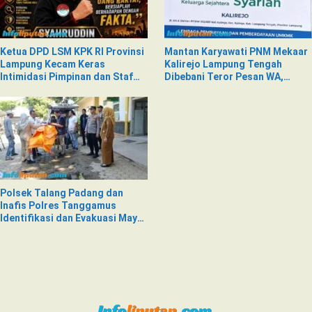
Ketua DPD LSM KPK RI Provinsi
Mantan Karyawati PNM Mekaar
Lampung Kecam Keras
Kalirejo Lampung Tengah
Intimidasi Pimpinan dan Staf
Dibebani Teror Pesan WA,
PNM Mekaar Kalirejo terhadap
Isinya Penuh Intimidasi
Nad
Polsek Talang Padang dan
Inafis Polres Tanggamus
Identifikasi dan Evakuasi Mayat
di Siring Jalan