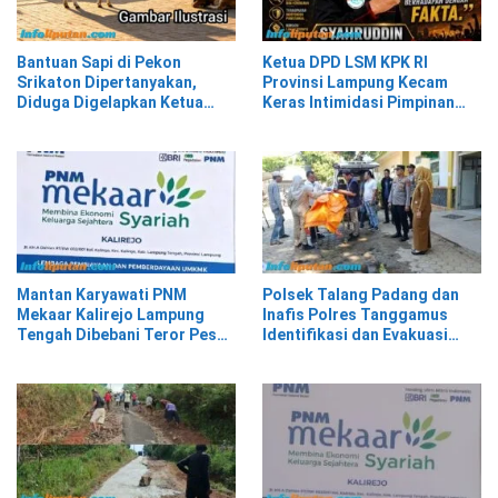
Bantuan Sapi di Pekon
Ketua DPD LSM KPK RI
Srikaton Dipertanyakan,
Provinsi Lampung Kecam
Diduga Digelapkan Ketua
Keras Intimidasi Pimpinan
Kelompok Tani
dan Staf PNM Mekaar
Kalirejo terhadap Nad
Mantan Karyawati PNM
Polsek Talang Padang dan
Mekaar Kalirejo Lampung
Inafis Polres Tanggamus
Tengah Dibebani Teror Pesan
Identifikasi dan Evakuasi
WA, Isinya Penuh Intimidasi
Mayat di Siring Jalan