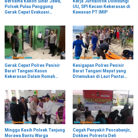
Bersama Kakon Sinar Jawa,
Kerja Jurnalistik Dilindungi
Polsek Pulau Panggung
UU, SPI Kecam Kekerasan di
Gerak Cepat Evakuasi
Kawasan PT IMIP
Material Longsor
Gerak Cepat Polres Pesisir
Kesigapan Polres Pesisir
Barat Tangani Kasus
Barat Tangani Mayat yang
Kekerasan Dalam Rumah
Ditemukan di Laut Pantai
Tangga di Pasar Kota Krui
Lantera Walur
Minggu Kasih Polsek Tanjung
Cegah Penyakit Pascabanjir,
Morawa Bantu Warga
Dokkes Polresta Deli