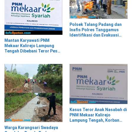
Polsek Talang Padang dan
Inafis Polres Tanggamus
Identifikasi dan Evakuasi
Mayat di Siring Jalan
Mantan Karyawati PNM
Mekaar Kalirejo Lampung
Tengah Dibebani Teror Pesan
WA, Isinya Penuh Intimidasi
Kasus Teror Anak Nasabah di
PNM Mekaar Kalirejo
Lampung Tengah, Korban
Siap Laporkan ke Pihak
Warga Karangsari Swadaya
Berwajib