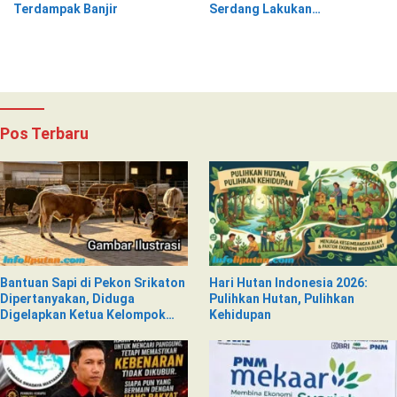
Terdampak Banjir
Serdang Lakukan
Pemeriksaan Kesehatan
Pos Terbaru
Bantuan Sapi di Pekon Srikaton
Hari Hutan Indonesia 2026:
Dipertanyakan, Diduga
Pulihkan Hutan, Pulihkan
Digelapkan Ketua Kelompok
Kehidupan
Tani