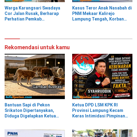
Warga Karangsari Swadaya
Kasus Teror Anak Nasabah di
Cor Jalan Rusak, Berharap
PNM Mekaar Kalirejo
Perhatian Pemkab
Lampung Tengah, Korban
Tanggamus
Siap Laporkan ke Pihak
Berwajib
Rekomendasi untuk kamu
Bantuan Sapi di Pekon
Ketua DPD LSM KPK RI
Srikaton Dipertanyakan,
Provinsi Lampung Kecam
Diduga Digelapkan Ketua
Keras Intimidasi Pimpinan
Kelompok Tani
dan Staf PNM Mekaar
Kalirejo terhadap Nad