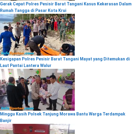
Gerak Cepat Polres Pesisir Barat Tangani Kasus Kekerasan Dalam
Rumah Tangga di Pasar Kota Krui
Kesigapan Polres Pesisir Barat Tangani Mayat yang Ditemukan di
Laut Pantai Lantera Walur
Minggu Kasih Polsek Tanjung Morawa Bantu Warga Terdampak
Banjir