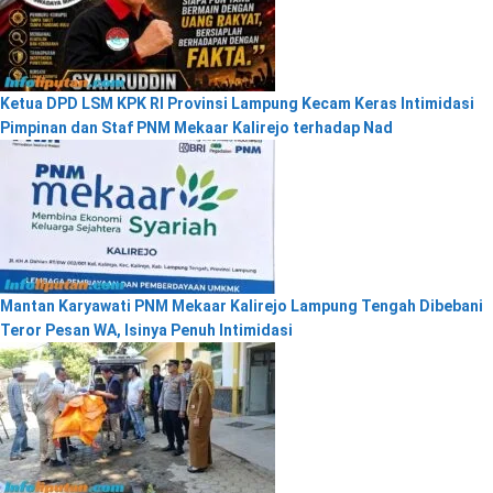
Ketua DPD LSM KPK RI Provinsi Lampung Kecam Keras Intimidasi
Pimpinan dan Staf PNM Mekaar Kalirejo terhadap Nad
Mantan Karyawati PNM Mekaar Kalirejo Lampung Tengah Dibebani
Teror Pesan WA, Isinya Penuh Intimidasi