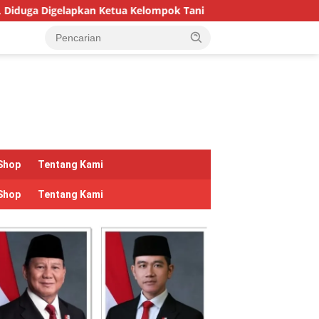
lompok Tani
Hari Hutan Indonesia 2026: Pulihkan Hutan
Shop
Tentang Kami
Shop
Tentang Kami