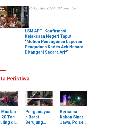
26 Agustus 2024
0 Komentar
LSM APTI Konfirmasi
Kejaksaan Negeri Taput
“Mohon Penanganan Laporan
Pengaduan Kades Aek Nabara
Ditangani Secara Arif”
ita Peristiwa
k Muatan
Penganiayaa
Bersama
 20 Ton
n Berat
Kakon Sinar
uling di
Berujung
Jawa, Polsek
ungan
Maut, Warga
Pulau