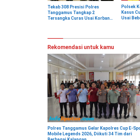
Polsek 
Tekab 308 Presisi Polres
Kasus Cu
Tanggamus Tangkap 2
Usai Beb
Tersangka Curas Usai Korban
Berwisata di Kota Agung Timur
Rekomendasi untuk kamu
Polres Tanggamus Gelar Kapolres Cup E-Sp
Mobile Legends 2026, Diikuti 34 Tim dari
Berbagai Kalangan