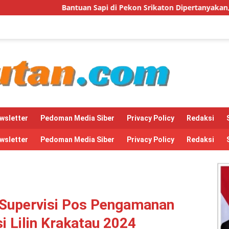
i di Pekon Srikaton Dipertanyakan, Diduga Digelapkan Ketua Ke
wsletter
Pedoman Media Siber
Privacy Policy
Redaksi
wsletter
Pedoman Media Siber
Privacy Policy
Redaksi
t Supervisi Pos Pengamanan
 Lilin Krakatau 2024