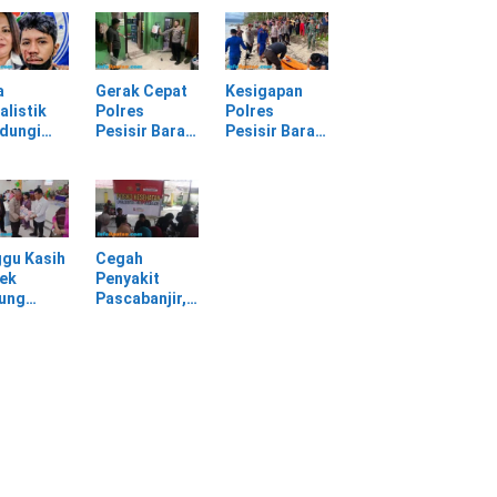
batan
Selagai
Panggung
Lingga Tewas
Gerak Cepat
bang,
di Rumah
Evakuasi
sir Barat
Sendiri
Material
Longsor
a
Gerak Cepat
Kesigapan
alistik
Polres
Polres
ndungi
Pesisir Barat
Pesisir Barat
SPI
Tangani
Tangani
am
Kasus
Mayat yang
rasan di
Kekerasan
Ditemukan di
asan PT
Dalam Rumah
Laut Pantai
Tangga di
Lantera
Pasar Kota
Walur
gu Kasih
Cegah
Krui
ek
Penyakit
jung
Pascabanjir,
awa
Dokkes
tu Warga
Polresta Deli
dampak
Serdang
ir
Lakukan
Pemeriksaan
Kesehatan