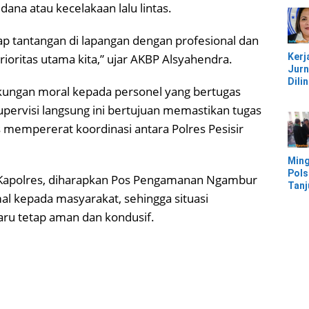
Jem
dana atau kecelakaan lalu lintas.
Kali
Bam
ap tantangan di lapangan dengan profesional dan
Pesi
Kerj
ioritas utama kita,” ujar AKBP Alsyahendra.
Jurn
Dili
ukungan moral kepada personel yang bertugas
UU, 
Kec
upervisi langsung ini bertujuan memastikan tugas
Keke
us mempererat koordinasi antara Polres Pesisir
Kaw
IMIP
Ming
Pols
Kapolres, diharapkan Pos Pengamanan Ngambur
Tan
 kepada masyarakat, sehingga situasi
Mor
Ban
ru tetap aman dan kondusif.
Ter
Banj