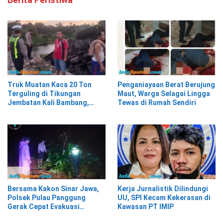
Truk Muatan Kaca 20 Ton
Penganiayaan Berat Berujung
Terguling di Tikungan
Maut, Warga Selagai Lingga
Jembatan Kali Bambang,
Tewas di Rumah Sendiri
Pesisir Barat
Bersama Kakon Sinar Jawa,
Kerja Jurnalistik Dilindungi
Polsek Pulau Panggung
UU, SPI Kecam Kekerasan di
Gerak Cepat Evakuasi
Kawasan PT IMIP
Material Longsor