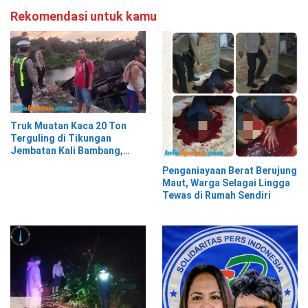
Rekomendasi untuk kamu
Truk Muatan Kaca 20 Ton
Terguling di Tikungan
Jembatan Kali Bambang,
Pesisir Barat
Penganiayaan Berat Berujung
Maut, Warga Selagai Lingga
Tewas di Rumah Sendiri