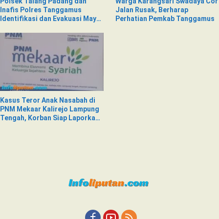
Polsek Talang Padang dan
Warga Karangsari Swadaya Cor
Inafis Polres Tanggamus
Jalan Rusak, Berharap
Identifikasi dan Evakuasi Mayat
Perhatian Pemkab Tanggamus
di Siring Jalan
Kasus Teror Anak Nasabah di
PNM Mekaar Kalirejo Lampung
Tengah, Korban Siap Laporkan
ke Pihak Berwajib