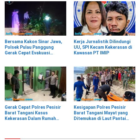
Bersama Kakon Sinar Jawa,
Kerja Jurnalistik Dilindungi
Polsek Pulau Panggung
UU, SPI Kecam Kekerasan di
Gerak Cepat Evakuasi
Kawasan PT IMIP
Material Longsor
Gerak Cepat Polres Pesisir
Kesigapan Polres Pesisir
Barat Tangani Kasus
Barat Tangani Mayat yang
Kekerasan Dalam Rumah
Ditemukan di Laut Pantai
Tangga di Pasar Kota Krui
Lantera Walur