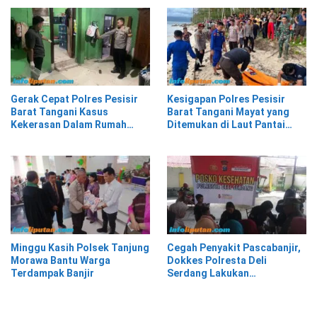
Gerak Cepat Polres Pesisir
Kesigapan Polres Pesisir
Barat Tangani Kasus
Barat Tangani Mayat yang
Kekerasan Dalam Rumah
Ditemukan di Laut Pantai
Tangga di Pasar Kota Krui
Lantera Walur
Minggu Kasih Polsek Tanjung
Cegah Penyakit Pascabanjir,
Morawa Bantu Warga
Dokkes Polresta Deli
Terdampak Banjir
Serdang Lakukan
Pemeriksaan Kesehatan