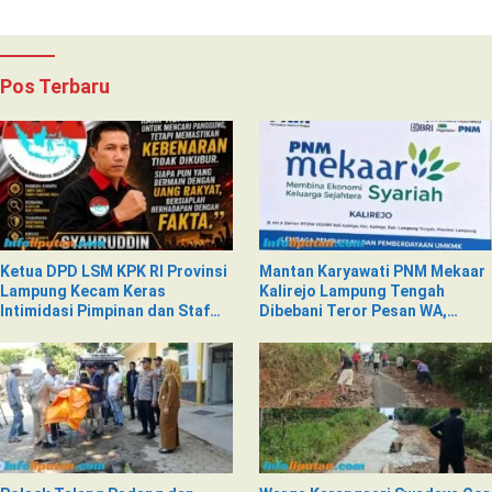
Pos Terbaru
Ketua DPD LSM KPK RI Provinsi
Mantan Karyawati PNM Mekaar
Lampung Kecam Keras
Kalirejo Lampung Tengah
Intimidasi Pimpinan dan Staf
Dibebani Teror Pesan WA,
PNM Mekaar Kalirejo terhadap
Isinya Penuh Intimidasi
Nad