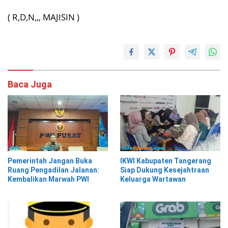
( R,D,N,,, MAJISIN )
Baca Juga
Pemerintah Jangan Buka
IKWI Kabupaten Tangerang
Ruang Pengadilan Jalanan:
Siap Dukung Kesejahtraan
Kembalikan Marwah PWI
Keluarga Wartawan