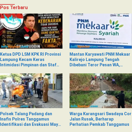
Pos Terbaru
Ketua DPD LSM KPK RI Provinsi
Mantan Karyawati PNM Mekaar
Lampung Kecam Keras
Kalirejo Lampung Tengah
Intimidasi Pimpinan dan Staf
Dibebani Teror Pesan WA,
PNM Mekaar Kalirejo terhadap
Isinya Penuh Intimidasi
Nad
Polsek Talang Padang dan
Warga Karangsari Swadaya Cor
Inafis Polres Tanggamus
Jalan Rusak, Berharap
Identifikasi dan Evakuasi Mayat
Perhatian Pemkab Tanggamus
di Siring Jalan