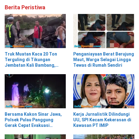
Berita Peristiwa
Truk Muatan Kaca 20 Ton
Penganiayaan Berat Berujung
Terguling di Tikungan
Maut, Warga Selagai Lingga
Jembatan Kali Bambang,
Tewas di Rumah Sendiri
Pesisir Barat
Bersama Kakon Sinar Jawa,
Kerja Jurnalistik Dilindungi
Polsek Pulau Panggung
UU, SPI Kecam Kekerasan di
Gerak Cepat Evakuasi
Kawasan PT IMIP
Material Longsor