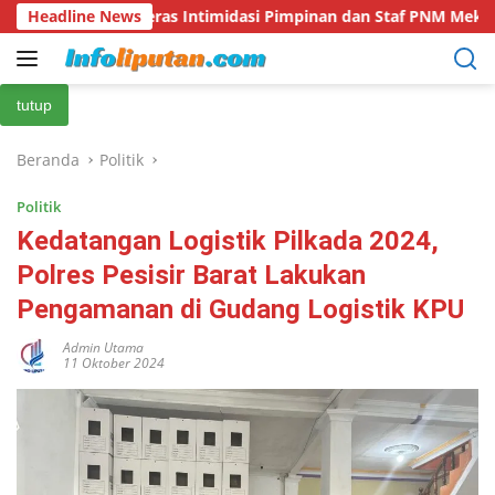
Langsung
Keras Intimidasi Pimpinan dan Staf PNM Mekaar Kalirejo terha
Headline News
ke
konten
tutup
Beranda
Politik
Politik
Kedatangan Logistik Pilkada 2024,
Polres Pesisir Barat Lakukan
Pengamanan di Gudang Logistik KPU
Admin Utama
11 Oktober 2024