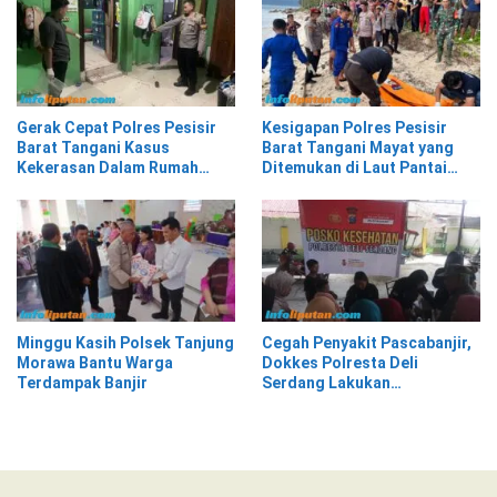
Gerak Cepat Polres Pesisir
Kesigapan Polres Pesisir
Barat Tangani Kasus
Barat Tangani Mayat yang
Kekerasan Dalam Rumah
Ditemukan di Laut Pantai
Tangga di Pasar Kota Krui
Lantera Walur
Minggu Kasih Polsek Tanjung
Cegah Penyakit Pascabanjir,
Morawa Bantu Warga
Dokkes Polresta Deli
Terdampak Banjir
Serdang Lakukan
Pemeriksaan Kesehatan