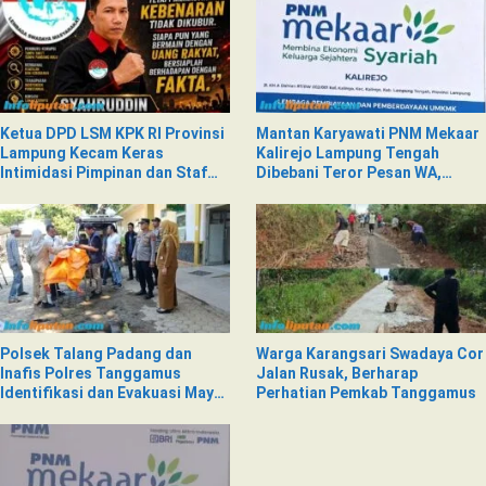
Ketua DPD LSM KPK RI Provinsi
Mantan Karyawati PNM Mekaar
Lampung Kecam Keras
Kalirejo Lampung Tengah
Intimidasi Pimpinan dan Staf
Dibebani Teror Pesan WA,
PNM Mekaar Kalirejo terhadap
Isinya Penuh Intimidasi
Nad
Polsek Talang Padang dan
Warga Karangsari Swadaya Cor
Inafis Polres Tanggamus
Jalan Rusak, Berharap
Identifikasi dan Evakuasi Mayat
Perhatian Pemkab Tanggamus
di Siring Jalan