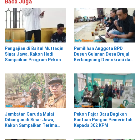
Baca Juga
Pengajian di Baitul Muttaqin
Pemilihan Anggota BPD
Sinar Jawa, Kakon Hadi
Dusun Gulunan Desa Brujul
Sampaikan Program Pekon
Berlangsung Demokrasi dan
Kekeluargaan
Pekon Fajar Baru Bagikan
Jembatan Garuda Mulai
Bantuan Pangan Pemerintah
Dibangun di Sinar Jawa,
Kepada 302 KPM
Kakon Sampaikan Terima
Kasih kepada Presiden
Prabowo