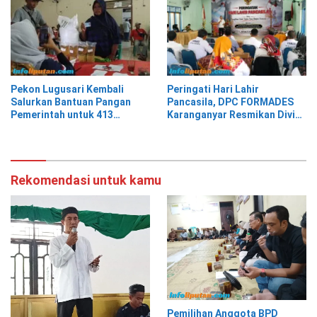
Pekon Lugusari Kembali
Peringati Hari Lahir
Salurkan Bantuan Pangan
Pancasila, DPC FORMADES
Pemerintah untuk 413
Karanganyar Resmikan Divisi
Keluarga Penerima Manfaat
Hukum dan HAM sebagai
Cikal Bakal Posbakum Desa
Rekomendasi untuk kamu
Pemilihan Anggota BPD