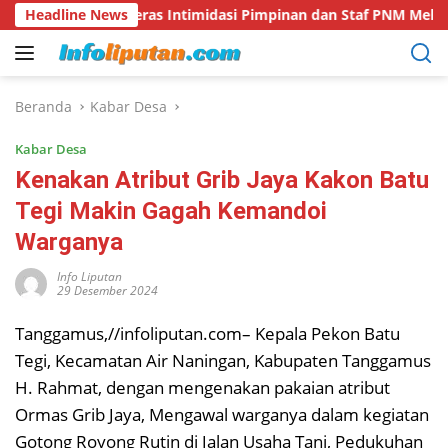
Langsung
 Keras Intimidasi Pimpinan dan Staf PNM Mekaar Kalirejo terh
Headline News
ke
konten
Beranda
Kabar Desa
Kabar Desa
Kenakan Atribut Grib Jaya Kakon Batu
Tegi Makin Gagah Kemandoi
Warganya
Info Liputan
29 Desember 2024
Tanggamus,//infoliputan.com– Kepala Pekon Batu
Tegi, Kecamatan Air Naningan, Kabupaten Tanggamus
H. Rahmat, dengan mengenakan pakaian atribut
Ormas Grib Jaya, Mengawal warganya dalam kegiatan
Gotong Royong Rutin di Jalan Usaha Tani, Pedukuhan