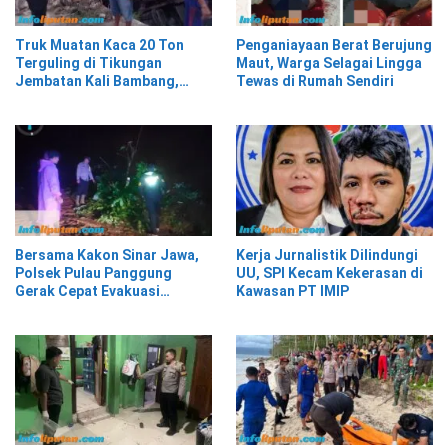
Truk Muatan Kaca 20 Ton
Penganiayaan Berat Berujung
Terguling di Tikungan
Maut, Warga Selagai Lingga
Jembatan Kali Bambang,
Tewas di Rumah Sendiri
Pesisir Barat
Bersama Kakon Sinar Jawa,
Kerja Jurnalistik Dilindungi
Polsek Pulau Panggung
UU, SPI Kecam Kekerasan di
Gerak Cepat Evakuasi
Kawasan PT IMIP
Material Longsor