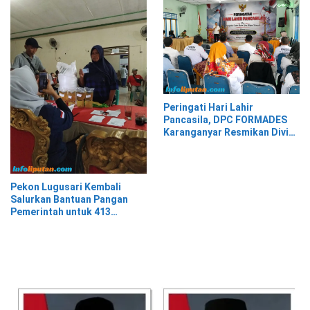
Peringati Hari Lahir
Pancasila, DPC FORMADES
Karanganyar Resmikan Divisi
Hukum dan HAM sebagai
Cikal Bakal Posbakum Desa
Pekon Lugusari Kembali
Salurkan Bantuan Pangan
Pemerintah untuk 413
Keluarga Penerima Manfaat