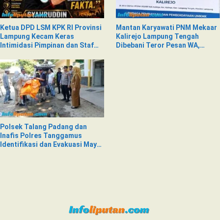
Ketua DPD LSM KPK RI Provinsi
Mantan Karyawati PNM Mekaar
Lampung Kecam Keras
Kalirejo Lampung Tengah
Intimidasi Pimpinan dan Staf
Dibebani Teror Pesan WA,
PNM Mekaar Kalirejo terhadap
Isinya Penuh Intimidasi
Nad
Polsek Talang Padang dan
Inafis Polres Tanggamus
Identifikasi dan Evakuasi Mayat
di Siring Jalan