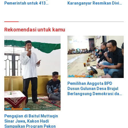
Pemerintah untuk 413
Karanganyar Resmikan Divisi
Keluarga Penerima Manfaat
Hukum dan HAM sebagai
Cikal Bakal Posbakum Desa
Rekomendasi untuk kamu
Pemilihan Anggota BPD
Dusun Gulunan Desa Brujul
Berlangsung Demokrasi dan
Kekeluargaan
Pengajian di Baitul Muttaqin
Sinar Jawa, Kakon Hadi
Sampaikan Program Pekon