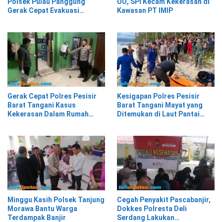
Polsek Pulau Panggung
UU, SPI Kecam Kekerasan di
Gerak Cepat Evakuasi
Kawasan PT IMIP
Material Longsor
Gerak Cepat Polres Pesisir
Kesigapan Polres Pesisir
Barat Tangani Kasus
Barat Tangani Mayat yang
Kekerasan Dalam Rumah
Ditemukan di Laut Pantai
Tangga di Pasar Kota Krui
Lantera Walur
Minggu Kasih Polsek Tanjung
Cegah Penyakit Pascabanjir,
Morawa Bantu Warga
Dokkes Polresta Deli
Terdampak Banjir
Serdang Lakukan