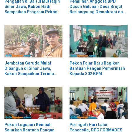
Pengajian di Baitul Muttaqin
Pemilihan Anggota BPD
Sinar Jawa, Kakon Hadi
Dusun Gulunan Desa Brujul
Sampaikan Program Pekon
Berlangsung Demokrasi dan
Kekeluargaan
Pekon Fajar Baru Bagikan
Jembatan Garuda Mulai
Bantuan Pangan Pemerintah
Dibangun di Sinar Jawa,
Kepada 302 KPM
Kakon Sampaikan Terima
Kasih kepada Presiden
Prabowo
Pekon Lugusari Kembali
Peringati Hari Lahir
Salurkan Bantuan Pangan
Pancasila, DPC FORMADES