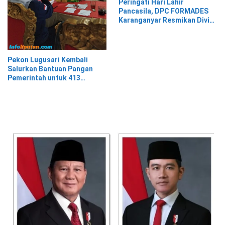
Peringati Hari Lahir
Pancasila, DPC FORMADES
Karanganyar Resmikan Divisi
Hukum dan HAM sebagai
Cikal Bakal Posbakum Desa
Pekon Lugusari Kembali
Salurkan Bantuan Pangan
Pemerintah untuk 413
Keluarga Penerima Manfaat