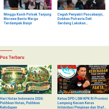
Minggu Kasih Polsek Tanjung
Cegah Penyakit Pascabanjir,
Morawa Bantu Warga
Dokkes Polresta Deli
Terdampak Banjir
Serdang Lakukan
Pemeriksaan Kesehatan
Pos Terbaru
Hari Hutan Indonesia 2026:
Ketua DPD LSM KPK RI Provinsi
Pulihkan Hutan, Pulihkan
Lampung Kecam Keras
Kehidupan
Intimidasi Pimpinan dan Staf