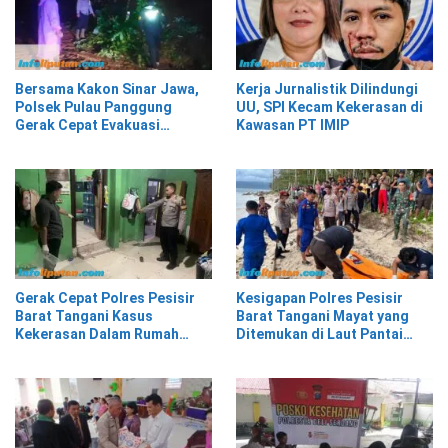
Bersama Kakon Sinar Jawa,
Kerja Jurnalistik Dilindungi
Polsek Pulau Panggung
UU, SPI Kecam Kekerasan di
Gerak Cepat Evakuasi
Kawasan PT IMIP
Material Longsor
Gerak Cepat Polres Pesisir
Kesigapan Polres Pesisir
Barat Tangani Kasus
Barat Tangani Mayat yang
Kekerasan Dalam Rumah
Ditemukan di Laut Pantai
Tangga di Pasar Kota Krui
Lantera Walur