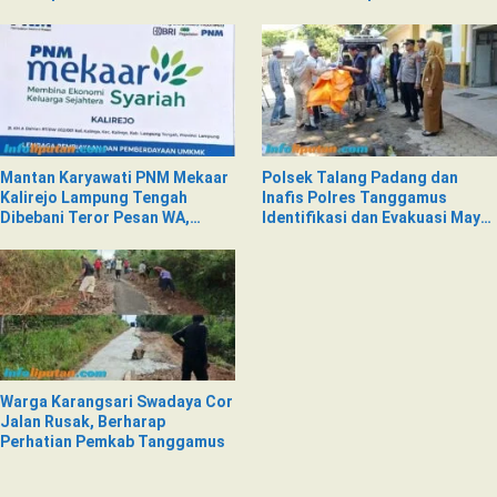
PNM Mekaar Kalirejo terhadap
Nad
Mantan Karyawati PNM Mekaar
Polsek Talang Padang dan
Kalirejo Lampung Tengah
Inafis Polres Tanggamus
Dibebani Teror Pesan WA,
Identifikasi dan Evakuasi Mayat
Isinya Penuh Intimidasi
di Siring Jalan
Warga Karangsari Swadaya Cor
Jalan Rusak, Berharap
Perhatian Pemkab Tanggamus