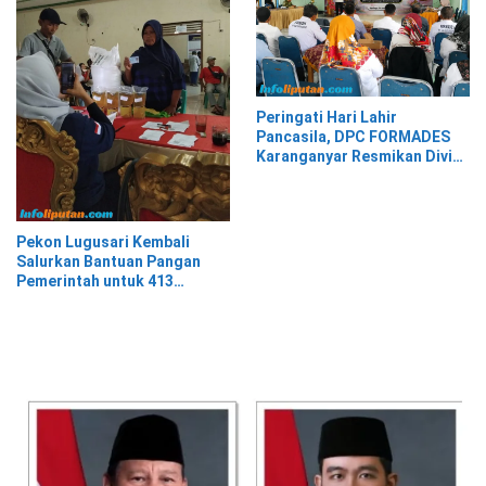
Peringati Hari Lahir
Pancasila, DPC FORMADES
Karanganyar Resmikan Divisi
Hukum dan HAM sebagai
Cikal Bakal Posbakum Desa
Pekon Lugusari Kembali
Salurkan Bantuan Pangan
Pemerintah untuk 413
Keluarga Penerima Manfaat