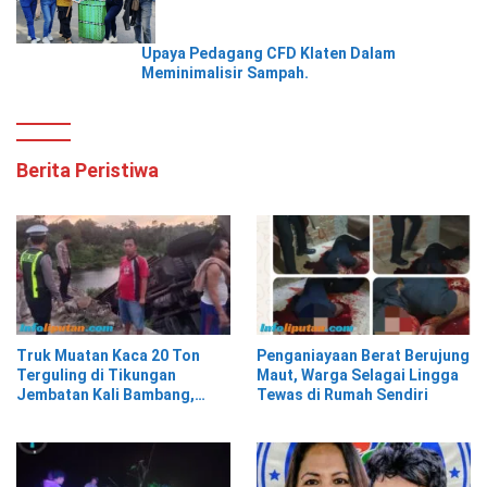
Upaya Pedagang CFD Klaten Dalam
Meminimalisir Sampah.
Berita Peristiwa
Truk Muatan Kaca 20 Ton
Penganiayaan Berat Berujung
Terguling di Tikungan
Maut, Warga Selagai Lingga
Jembatan Kali Bambang,
Tewas di Rumah Sendiri
Pesisir Barat