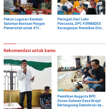
Pekon Lugusari Kembali
Peringati Hari Lahir
Salurkan Bantuan Pangan
Pancasila, DPC FORMADES
Pemerintah untuk 413
Karanganyar Resmikan Divisi
Keluarga Penerima Manfaat
Hukum dan HAM sebagai
Cikal Bakal Posbakum Desa
Rekomendasi untuk kamu
Pemilihan Anggota BPD
Dusun Gulunan Desa Brujul
Berlangsung Demokrasi dan