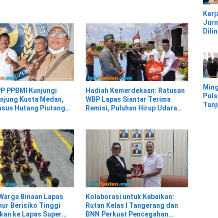
Pesi
Kerj
Jurn
Dili
UU, 
Kec
Keke
Kaw
IMIP
Ming
P PPBMI Kunjungi
Hadiah Kemerdekaan: Ratusan
Pols
njung Kusta Medan,
WBP Lapas Siantar Terima
Tan
asus Hutang Piutang
Remisi, Puluhan Hirup Udara
Mor
idanakan
Bebas
Ban
Ter
Banj
Warga Binaan Lapas
Kolaborasi untuk Kebaikan:
ur Berisiko Tinggi
Rutan Kelas I Tangerang dan
kan ke Lapas Super
BNN Perkuat Pencegahan