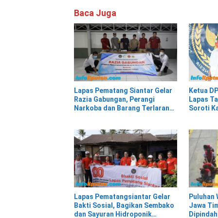
Baca Juga
Lapas Pematang Siantar Gelar
Ketua DP
Razia Gabungan, Perangi
Lapas Ta
Narkoba dan Barang Terlarang
Soroti K
di Blok Hunian WBP
yang Dip
Puluhan 
Lapas Pematangsiantar Gelar
Jawa Tim
Bakti Sosial, Bagikan Sembako
Dipindah
dan Sayuran Hidroponik