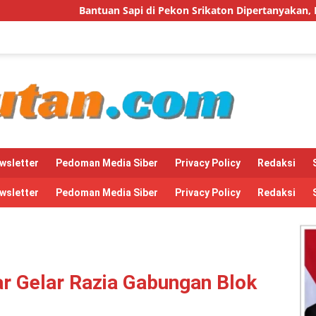
di Pekon Srikaton Dipertanyakan, Diduga Digelapkan Ketua Kelo
wsletter
Pedoman Media Siber
Privacy Policy
Redaksi
wsletter
Pedoman Media Siber
Privacy Policy
Redaksi
r Gelar Razia Gabungan Blok