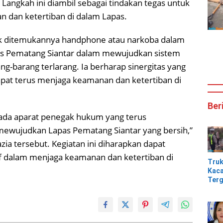
Langkah ini diambil sebagai tindakan tegas untuk
 dan ketertiban di dalam Lapas.
k ditemukannya handphone atau narkoba dalam
as Pematang Siantar dalam mewujudkan sistem
g-barang terlarang. Ia berharap sinergitas yang
dapat terus menjaga keamanan dan ketertiban di
Ber
ada aparat penegak hukum yang terus
ewujudkan Lapas Pematang Siantar yang bersih,”
zia tersebut. Kegiatan ini diharapkan dapat
if dalam menjaga keamanan dan ketertiban di
Tru
Kaca
Terg
Tik
Jem
Kali
Bam