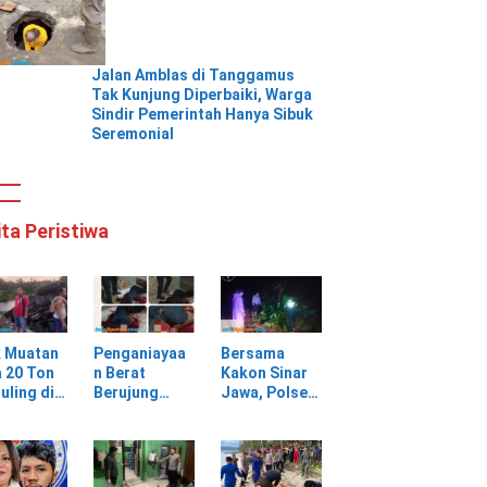
Jalan Amblas di Tanggamus
Tak Kunjung Diperbaiki, Warga
Sindir Pemerintah Hanya Sibuk
Seremonial
ita Peristiwa
k Muatan
Penganiayaa
Bersama
 20 Ton
n Berat
Kakon Sinar
uling di
Berujung
Jawa, Polsek
ungan
Maut, Warga
Pulau
batan
Selagai
Panggung
Lingga Tewas
Gerak Cepat
bang,
di Rumah
Evakuasi