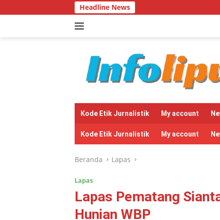
Langsung
Headline News
Bantuan Sapi 
ke
konten
tutup
Kode Etik Jurnalistik
My account
Ne
Kode Etik Jurnalistik
My account
Ne
Beranda
Lapas
Lapas
Lapas Pematang Sianta
Hunian WBP