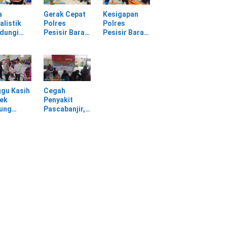
sir Barat
Sendiri
Material
Longsor
a
Gerak Cepat
Kesigapan
alistik
Polres
Polres
ndungi
Pesisir Barat
Pesisir Barat
SPI
Tangani
Tangani
am
Kasus
Mayat yang
rasan di
Kekerasan
Ditemukan di
asan PT
Dalam Rumah
Laut Pantai
Tangga di
Lantera
Pasar Kota
Walur
gu Kasih
Cegah
Krui
ek
Penyakit
jung
Pascabanjir,
awa
Dokkes
tu Warga
Polresta Deli
dampak
Serdang
ir
Lakukan
Pemeriksaan
Kesehatan