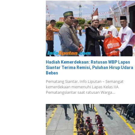
Hadiah Kemerdekaan: Ratusan WBP Lapas
Siantar Terima Remisi, Puluhan Hirup Udara
Bebas
Pematang Siantar, Info Liputan – Semangat
kemerdekaan memenuhi Lapas Kelas IIA
Pematangsiantar saat ratusan Warga…