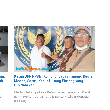
 Security Pulau
Narkoba
bangan
an,
Ketua DPP PPBMI Kunjungi Lapas Tanjung Kusta
ok
Medan, Soroti Kasus Hutang Piutang yang
Dipidanakan
Medan, Info Liputan – Ketua Dewan Pimpinan Pusat
ar
(DPP) Perkumpulan Penulis Berita Media Indonesia
(PPBMI),…