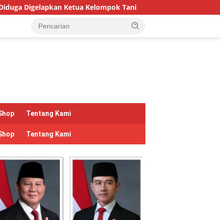
mpok Tani
Hari Hutan Indonesia 2026: Pulihkan Hutan, 
Shop
Tentang Kami
Shop
Tentang Kami