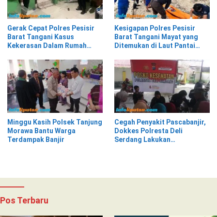
Gerak Cepat Polres Pesisir
Kesigapan Polres Pesisir
Barat Tangani Kasus
Barat Tangani Mayat yang
Kekerasan Dalam Rumah
Ditemukan di Laut Pantai
Tangga di Pasar Kota Krui
Lantera Walur
Minggu Kasih Polsek Tanjung
Cegah Penyakit Pascabanjir,
Morawa Bantu Warga
Dokkes Polresta Deli
Terdampak Banjir
Serdang Lakukan
Pemeriksaan Kesehatan
Pos Terbaru