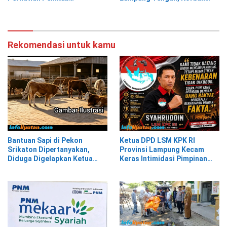
Tanggamus
Siap Laporkan ke Pihak
Berwajib
Rekomendasi untuk kamu
Bantuan Sapi di Pekon
Ketua DPD LSM KPK RI
Srikaton Dipertanyakan,
Provinsi Lampung Kecam
Diduga Digelapkan Ketua
Keras Intimidasi Pimpinan
Kelompok Tani
dan Staf PNM Mekaar
Kalirejo terhadap Nad