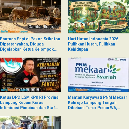
Bantuan Sapi di Pekon Srikaton
Hari Hutan Indonesia 2026:
Dipertanyakan, Diduga
Pulihkan Hutan, Pulihkan
Digelapkan Ketua Kelompok
Kehidupan
Tani
Ketua DPD LSM KPK RI Provinsi
Mantan Karyawati PNM Mekaar
Lampung Kecam Keras
Kalirejo Lampung Tengah
Intimidasi Pimpinan dan Staf
Dibebani Teror Pesan WA,
PNM Mekaar Kalirejo terhadap
Isinya Penuh Intimidasi
Nad