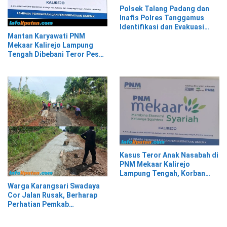
Polsek Talang Padang dan
Inafis Polres Tanggamus
Identifikasi dan Evakuasi
Mayat di Siring Jalan
Mantan Karyawati PNM
Mekaar Kalirejo Lampung
Tengah Dibebani Teror Pesan
WA, Isinya Penuh Intimidasi
Kasus Teror Anak Nasabah di
PNM Mekaar Kalirejo
Lampung Tengah, Korban
Siap Laporkan ke Pihak
Warga Karangsari Swadaya
Berwajib
Cor Jalan Rusak, Berharap
Perhatian Pemkab
Tanggamus