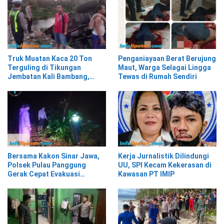
Truk Muatan Kaca 20 Ton
Penganiayaan Berat Berujung
Terguling di Tikungan
Maut, Warga Selagai Lingga
Jembatan Kali Bambang,
Tewas di Rumah Sendiri
Pesisir Barat
Bersama Kakon Sinar Jawa,
Kerja Jurnalistik Dilindungi
Polsek Pulau Panggung
UU, SPI Kecam Kekerasan di
Gerak Cepat Evakuasi
Kawasan PT IMIP
Material Longsor