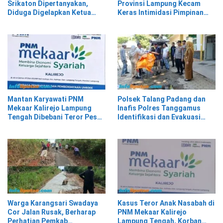
Srikaton Dipertanyakan,
Provinsi Lampung Kecam
Diduga Digelapkan Ketua
Keras Intimidasi Pimpinan
Kelompok Tani
dan Staf PNM Mekaar
Kalirejo terhadap Nad
Mantan Karyawati PNM
Polsek Talang Padang dan
Mekaar Kalirejo Lampung
Inafis Polres Tanggamus
Tengah Dibebani Teror Pesan
Identifikasi dan Evakuasi
WA, Isinya Penuh Intimidasi
Mayat di Siring Jalan
Warga Karangsari Swadaya
Kasus Teror Anak Nasabah di
Cor Jalan Rusak, Berharap
PNM Mekaar Kalirejo
Perhatian Pemkab
Lampung Tengah, Korban