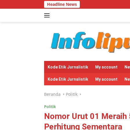
Langsung
Headline News
Bantuan 
ke
konten
tutup
Kode Etik Jurnalistik
My account
Ne
Kode Etik Jurnalistik
My account
Ne
Beranda
Politik
Politik
Nomor Urut 01 Meraih 
Perhitung Sementara