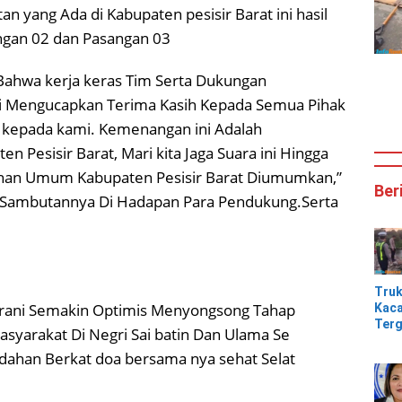
n yang Ada di Kabupaten pesisir Barat ini hasil
ngan 02 dan Pasangan 03
Bahwa kerja keras Tim Serta Dukungan
i Mengucapkan Terima Kasih Kepada Semua Pihak
kepada kami. Kemenangan ini Adalah
Pesisir Barat, Mari kita Jaga Suara ini Hingga
ihan Umum Kabupaten Pesisir Barat Diumumkan,”
Ber
m Sambutannya Di Hadapan Para Pendukung.Serta
Tru
erani Semakin Optimis Menyongsong Tahap
Kaca
Terg
syarakat Di Negri Sai batin Dan Ulama Se
Tik
udahan Berkat doa bersama nya sehat Selat
Jem
Kali
Bam