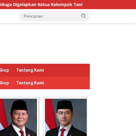
a Kelompok Tani
Hari Hutan Indonesia 2026: Pulihkan Hu
Shop
Tentang Kami
Shop
Tentang Kami