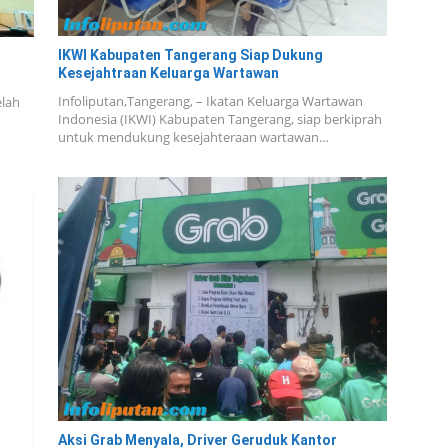
IKWI Kabupaten Tangerang Siap Dukung
Kesejahtraan Keluarga Wartawan
Infoliputan,Tangerang, – Ikatan Keluarga Wartawan
elah
Indonesia (IKWI) Kabupaten Tangerang, siap berkiprah
untuk mendukung kesejahteraan wartawan…
Aksi Grab Menyala, Driver Geruduk Kantor