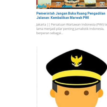
Pemerintah Jangan Buka Ruang Pengadilan
Jalanan: Kembalikan Marwah PWI
Jakarta || Persatuan Wartawan Indonesia (PWI) t
lama menjadi pilar penting jurnalistik Indonesia,
berperan sebagai…