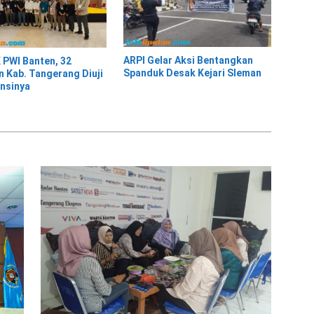
ARPI Gelar Aksi Bentangkan
K PWI Banten, 32
Spanduk Desak Kejari Sleman
 Kab. Tangerang Diuji
nsinya