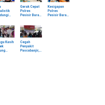
sir Barat
Sendiri
Material
Longsor
a
Gerak Cepat
Kesigapan
alistik
Polres
Polres
ndungi
Pesisir Barat
Pesisir Barat
SPI
Tangani
Tangani
am
Kasus
Mayat yang
rasan di
Kekerasan
Ditemukan di
asan PT
Dalam Rumah
Laut Pantai
Tangga di
Lantera
Pasar Kota
Walur
gu Kasih
Cegah
Krui
ek
Penyakit
jung
Pascabanjir,
awa
Dokkes
tu Warga
Polresta Deli
dampak
Serdang
ir
Lakukan
Pemeriksaan
Kesehatan