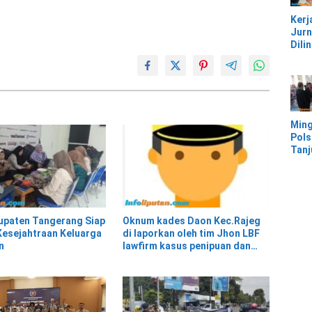
Pesi
Kerj
Jurn
Dili
UU, 
Kec
Keke
Kaw
IMIP
Ming
Pols
Tan
Mor
Ban
Ter
Banj
upaten Tangerang Siap
Oknum kades Daon Kec.Rajeg
esejahtraan Keluarga
di laporkan oleh tim Jhon LBF
n
lawfirm kasus penipuan dan
penggelapan*