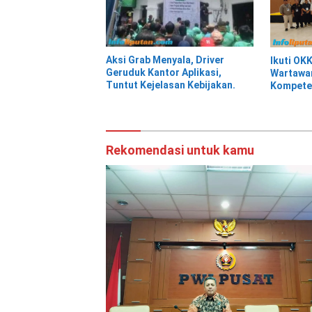
Aksi Grab Menyala, Driver
Ikuti OK
Geruduk Kantor Aplikasi,
Wartawan
Tuntut Kejelasan Kebijakan.
Kompete
Rekomendasi untuk kamu