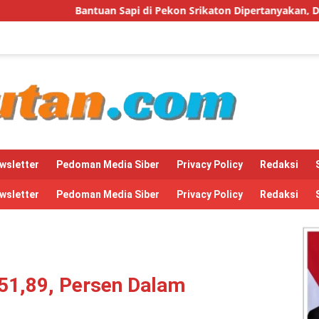
Sapi di Pekon Srikaton Dipertanyakan, Diduga Digelapkan Ketu
wsletter
Pedoman Media Siber
Privacy Policy
Redaksi
wsletter
Pedoman Media Siber
Privacy Policy
Redaksi
51,89, Persen Dalam