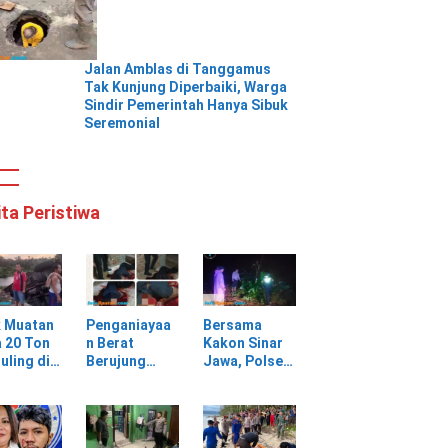
Jalan Amblas di Tanggamus
Tak Kunjung Diperbaiki, Warga
Sindir Pemerintah Hanya Sibuk
Seremonial
ita Peristiwa
k Muatan
Penganiayaa
Bersama
 20 Ton
n Berat
Kakon Sinar
uling di
Berujung
Jawa, Polsek
ungan
Maut, Warga
Pulau
batan
Selagai
Panggung
Lingga Tewas
Gerak Cepat
bang,
di Rumah
Evakuasi