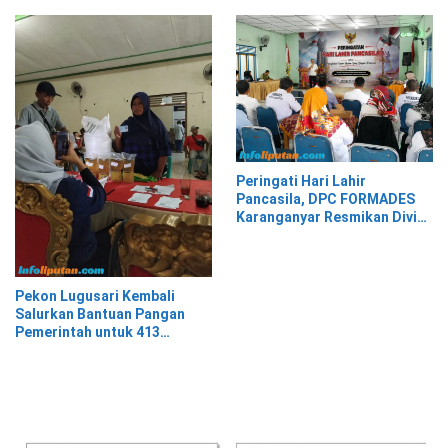
Peringati Hari Lahir
Pancasila, DPC FORMADES
Karanganyar Resmikan Divisi
Hukum dan HAM sebagai
Cikal Bakal Posbakum Desa
Pekon Lugusari Kembali
Salurkan Bantuan Pangan
Pemerintah untuk 413
Keluarga Penerima Manfaat