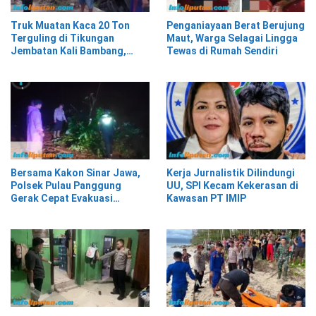
Truk Muatan Kaca 20 Ton
Penganiayaan Berat Berujung
Terguling di Tikungan
Maut, Warga Selagai Lingga
Jembatan Kali Bambang,
Tewas di Rumah Sendiri
Pesisir Barat
Bersama Kakon Sinar Jawa,
Kerja Jurnalistik Dilindungi
Polsek Pulau Panggung
UU, SPI Kecam Kekerasan di
Gerak Cepat Evakuasi
Kawasan PT IMIP
Material Longsor