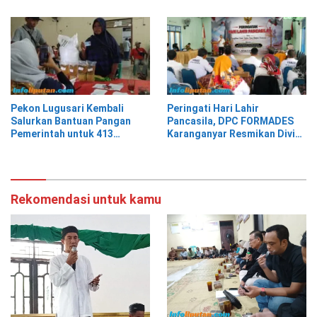
Prabowo
Pekon Lugusari Kembali
Peringati Hari Lahir
Salurkan Bantuan Pangan
Pancasila, DPC FORMADES
Pemerintah untuk 413
Karanganyar Resmikan Divisi
Keluarga Penerima Manfaat
Hukum dan HAM sebagai
Cikal Bakal Posbakum Desa
Rekomendasi untuk kamu