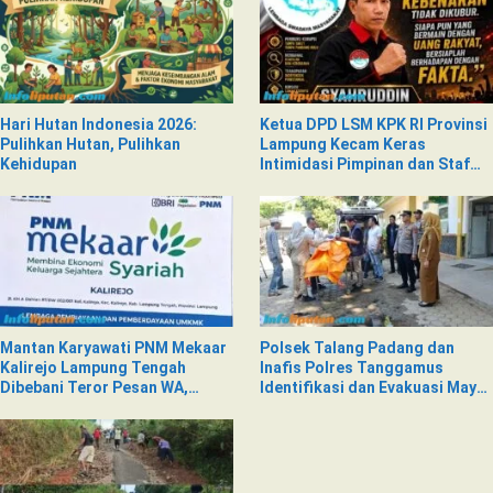
Hari Hutan Indonesia 2026:
Ketua DPD LSM KPK RI Provinsi
Pulihkan Hutan, Pulihkan
Lampung Kecam Keras
Kehidupan
Intimidasi Pimpinan dan Staf
PNM Mekaar Kalirejo terhadap
Nad
Mantan Karyawati PNM Mekaar
Polsek Talang Padang dan
Kalirejo Lampung Tengah
Inafis Polres Tanggamus
Dibebani Teror Pesan WA,
Identifikasi dan Evakuasi Mayat
Isinya Penuh Intimidasi
di Siring Jalan