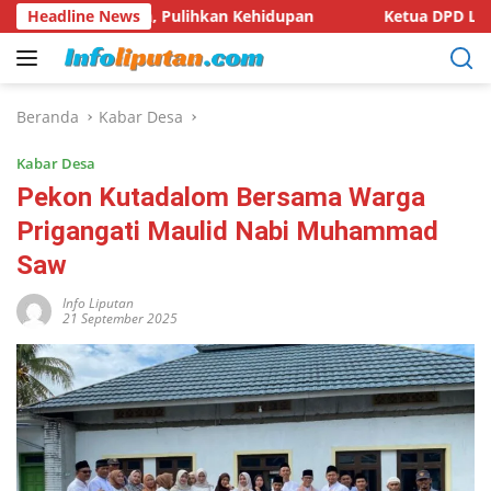
Langsung
Hutan, Pulihkan Kehidupan
Headline News
Ketua DPD LSM KPK RI Provin
ke
konten
Beranda
Kabar Desa
Kabar Desa
Pekon Kutadalom Bersama Warga
Prigangati Maulid Nabi Muhammad
Saw
Info Liputan
21 September 2025