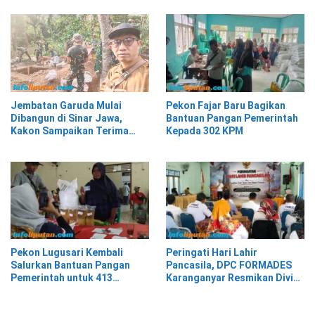
Pekon Fajar Baru Bagikan
Jembatan Garuda Mulai
Bantuan Pangan Pemerintah
Dibangun di Sinar Jawa,
Kepada 302 KPM
Kakon Sampaikan Terima
Kasih kepada Presiden
Prabowo
Pekon Lugusari Kembali
Peringati Hari Lahir
Salurkan Bantuan Pangan
Pancasila, DPC FORMADES
Pemerintah untuk 413
Karanganyar Resmikan Divisi
Keluarga Penerima Manfaat
Hukum dan HAM sebagai
Cikal Bakal Posbakum Desa