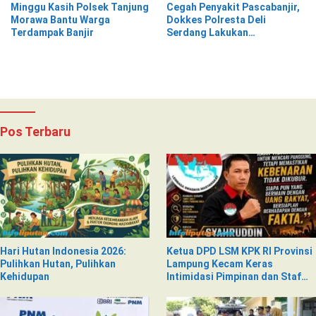
Minggu Kasih Polsek Tanjung
Cegah Penyakit Pascabanjir,
Morawa Bantu Warga
Dokkes Polresta Deli
Terdampak Banjir
Serdang Lakukan
Pemeriksaan Kesehatan
Pos Terbaru
Hari Hutan Indonesia 2026:
Ketua DPD LSM KPK RI Provinsi
Pulihkan Hutan, Pulihkan
Lampung Kecam Keras
Kehidupan
Intimidasi Pimpinan dan Staf
PNM Mekaar Kalirejo terhadap
Nad