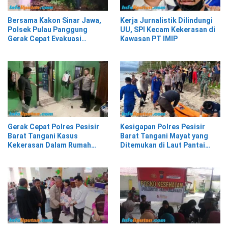
Bersama Kakon Sinar Jawa,
Kerja Jurnalistik Dilindungi
Polsek Pulau Panggung
UU, SPI Kecam Kekerasan di
Gerak Cepat Evakuasi
Kawasan PT IMIP
Material Longsor
Gerak Cepat Polres Pesisir
Kesigapan Polres Pesisir
Barat Tangani Kasus
Barat Tangani Mayat yang
Kekerasan Dalam Rumah
Ditemukan di Laut Pantai
Tangga di Pasar Kota Krui
Lantera Walur