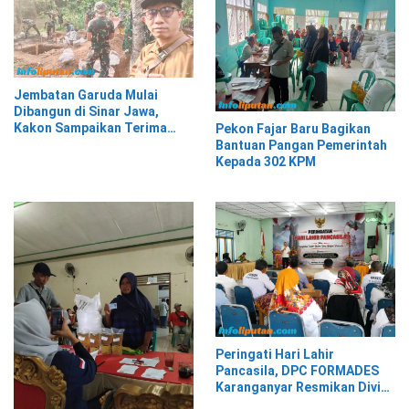
Jembatan Garuda Mulai
Dibangun di Sinar Jawa,
Kakon Sampaikan Terima
Pekon Fajar Baru Bagikan
Kasih kepada Presiden
Bantuan Pangan Pemerintah
Prabowo
Kepada 302 KPM
Peringati Hari Lahir
Pancasila, DPC FORMADES
Karanganyar Resmikan Divisi
Hukum dan HAM sebagai