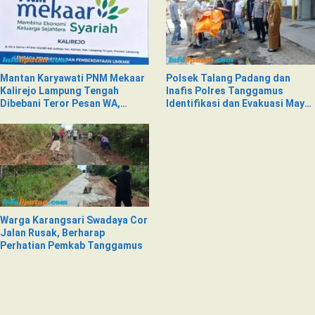
Mantan Karyawati PNM Mekaar
Polsek Talang Padang dan
Kalirejo Lampung Tengah
Inafis Polres Tanggamus
Dibebani Teror Pesan WA,
Identifikasi dan Evakuasi Mayat
Isinya Penuh Intimidasi
di Siring Jalan
Warga Karangsari Swadaya Cor
Jalan Rusak, Berharap
Perhatian Pemkab Tanggamus