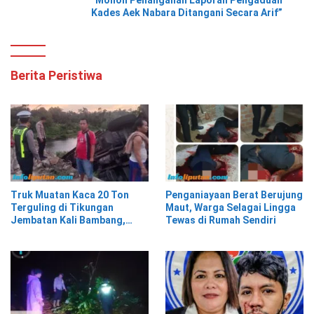
Kades Aek Nabara Ditangani Secara Arif”
Berita Peristiwa
Truk Muatan Kaca 20 Ton
Penganiayaan Berat Berujung
Terguling di Tikungan
Maut, Warga Selagai Lingga
Jembatan Kali Bambang,
Tewas di Rumah Sendiri
Pesisir Barat