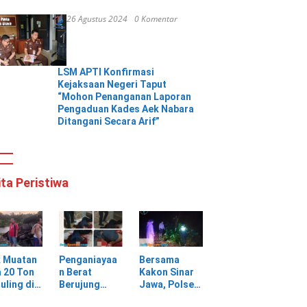
26 Agustus 2024
0 Komentar
LSM APTI Konfirmasi
Kejaksaan Negeri Taput
“Mohon Penanganan Laporan
Pengaduan Kades Aek Nabara
Ditangani Secara Arif”
ita Peristiwa
k Muatan
Penganiayaa
Bersama
 20 Ton
n Berat
Kakon Sinar
uling di
Berujung
Jawa, Polsek
ungan
Maut, Warga
Pulau