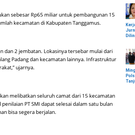
Jem
Kali
Bam
ajukan sebesar Rp65 miliar untuk pembangunan 15
Pesi
sejumlah kecamatan di Kabupaten Tanggamus.
Kerj
Jurn
Dili
UU, 
Kec
jalan dan 2 jembatan. Lokasinya tersebar mulai dari
Keke
Kaw
ang Padang dan kecamatan lainnya. Infrastruktur
IMIP
kat,” ujarnya.
Ming
Pols
Tan
Mor
Ban
akan melibatkan seluruh camat dari 15 kecamatan
Ter
Banj
 penilaian PT SMI dapat selesai dalam satu bulan
n bisa segera berjalan.