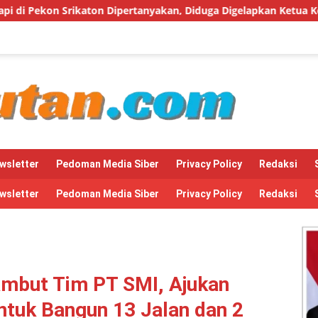
 Dipertanyakan, Diduga Digelapkan Ketua Kelompok Tani
wsletter
Pedoman Media Siber
Privacy Policy
Redaksi
wsletter
Pedoman Media Siber
Privacy Policy
Redaksi
but Tim PT SMI, Ajukan
ntuk Bangun 13 Jalan dan 2