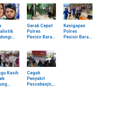
batan
Selagai
Panggung
Lingga Tewas
Gerak Cepat
bang,
di Rumah
Evakuasi
sir Barat
Sendiri
Material
Longsor
a
Gerak Cepat
Kesigapan
alistik
Polres
Polres
ndungi
Pesisir Barat
Pesisir Barat
SPI
Tangani
Tangani
am
Kasus
Mayat yang
rasan di
Kekerasan
Ditemukan di
asan PT
Dalam Rumah
Laut Pantai
Tangga di
Lantera
Pasar Kota
Walur
gu Kasih
Cegah
Krui
ek
Penyakit
jung
Pascabanjir,
awa
Dokkes
tu Warga
Polresta Deli
dampak
Serdang
ir
Lakukan
Pemeriksaan
Kesehatan