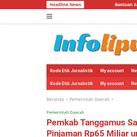
Langsung
Headline News
Bantuan Sapi di Pekon Srikaton
ke
konten
tutup
Kode Etik Jurnalistik
My account
Ne
Kode Etik Jurnalistik
My account
Ne
Beranda
Pemerintah Daerah
Pemerintah Daerah
Pemkab Tanggamus Sam
Pinjaman Rp65 Miliar u