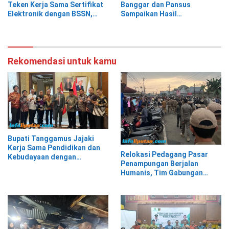
Teken Kerja Sama Sertifikat
Banggar dan Pansus
Elektronik dengan BSSN,
Sampaikan Hasil
Tanggamus Jadi Pemanfaat
Pembahasan
TTE Tertinggi dari 21 Daerah
Rekomendasi untuk kamu
Bupati Tanggamus Jajaki
Kerja Sama Pendidikan dan
Relokasi Pedagang Pasar
Kebudayaan dengan
Penampungan Berjalan
Perwakilan Pemerintah Turki
Humanis, Tim Gabungan
Kawal Kepindahan ke Pasar
Modern Talangpadang