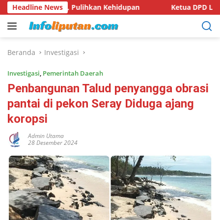
Langsung
utan, Pulihkan Kehidupan
Headline News
Ketua DPD LSM KPK RI Provins
ke
konten
Beranda
Investigasi
Investigasi
,
Pemerintah Daerah
Penbangunan Talud penyangga obrasi
pantai di pekon Seray Diduga ajang
koropsi
Admin Utama
28 Desember 2024