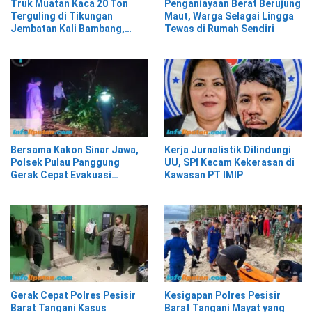
Truk Muatan Kaca 20 Ton
Penganiayaan Berat Berujung
Terguling di Tikungan
Maut, Warga Selagai Lingga
Jembatan Kali Bambang,
Tewas di Rumah Sendiri
Pesisir Barat
Bersama Kakon Sinar Jawa,
Kerja Jurnalistik Dilindungi
Polsek Pulau Panggung
UU, SPI Kecam Kekerasan di
Gerak Cepat Evakuasi
Kawasan PT IMIP
Material Longsor
Gerak Cepat Polres Pesisir
Kesigapan Polres Pesisir
Barat Tangani Kasus
Barat Tangani Mayat yang