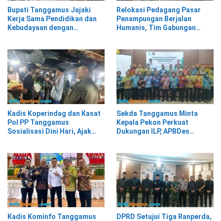
Relokasi Pedagang Pasar
Bupati Tanggamus Jajaki
Penampungan Berjalan
Kerja Sama Pendidikan dan
Humanis, Tim Gabungan
Kebudayaan dengan
Kawal Kepindahan ke Pasar
Perwakilan Pemerintah Turki
Modern Talangpadang
Kadis Koperindag dan Kasat
Sekda Tanggamus Minta
Pol PP Tanggamus
Kepala Pekon Perkuat
Sosialisasi Dini Hari, Ajak
Dukungan ILP, APBDes
Pedagang Tempati Pasar
Diminta Prioritaskan Layanan
Modern Talang Padang
Kesehatan Primer
Kadis Kominfo Tanggamus
DPRD Setujui Tiga Ranperda,