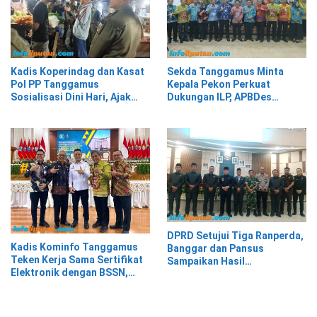
Kadis Koperindag dan Kasat
Sekda Tanggamus Minta
Pol PP Tanggamus
Kepala Pekon Perkuat
Sosialisasi Dini Hari, Ajak
Dukungan ILP, APBDes
Pedagang Tempati Pasar
Diminta Prioritaskan Layanan
Modern Talang Padang
Kesehatan Primer
DPRD Setujui Tiga Ranperda,
Kadis Kominfo Tanggamus
Banggar dan Pansus
Teken Kerja Sama Sertifikat
Sampaikan Hasil
Elektronik dengan BSSN,
Pembahasan
Tanggamus Jadi Pemanfaat
TTE Tertinggi dari 21 Daerah