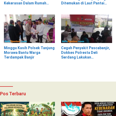
Kekerasan Dalam Rumah
Ditemukan di Laut Pantai
Tangga di Pasar Kota Krui
Lantera Walur
Minggu Kasih Polsek Tanjung
Cegah Penyakit Pascabanjir,
Morawa Bantu Warga
Dokkes Polresta Deli
Terdampak Banjir
Serdang Lakukan
Pemeriksaan Kesehatan
Pos Terbaru