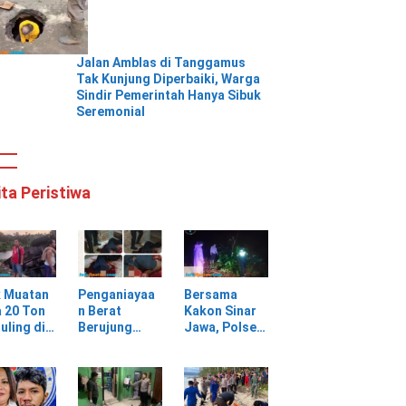
Jalan Amblas di Tanggamus
Tak Kunjung Diperbaiki, Warga
Sindir Pemerintah Hanya Sibuk
Seremonial
ita Peristiwa
k Muatan
Penganiayaa
Bersama
 20 Ton
n Berat
Kakon Sinar
uling di
Berujung
Jawa, Polsek
ungan
Maut, Warga
Pulau
batan
Selagai
Panggung
Lingga Tewas
Gerak Cepat
bang,
di Rumah
Evakuasi