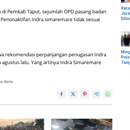
Pesi
Kerj
n di Pemkab Taput, sejumlah OPD pasang badan
Jurn
Penonaktifan Indra simaremare tidak sesuai
Dili
UU, 
Kec
Keke
Kaw
IMIP
Ming
ahwa rekomendasi perpanjangan penugasan Indra
Pols
 agustus lalu. Yang artinya Indra Simaremare
Tan
Mor
Ban
Ter
r Berita
Banj