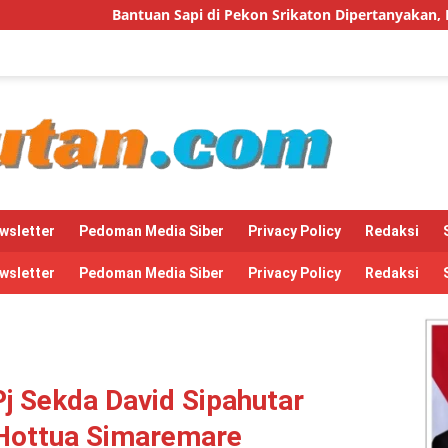
Sapi di Pekon Srikaton Dipertanyakan, Diduga Digelapkan Ketua
wsletter
Pedoman Media Siber
Privacy Policy
Redaksi
wsletter
Pedoman Media Siber
Privacy Policy
Redaksi
Pj Sekda David Sipahutar
 Hottua Simaremare