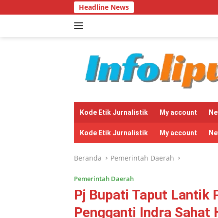
Langsung
Headline News
Bantuan 
ke
konten
tutup
Kode Etik Jurnalistik
My account
Ne
Kode Etik Jurnalistik
My account
Ne
Beranda
Pemerintah Daerah
Pemerintah Daerah
Pj Bupati Taput Lantik 
Pengganti Indra Sahat