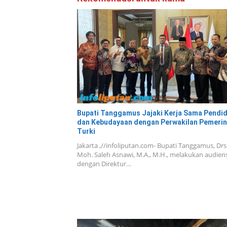
Bupati Tanggamus Jajaki Kerja Sama Pendi
dan Kebudayaan dengan Perwakilan Pemerin
Turki
Jakarta ,//infoliputan.com- Bupati Tanggamus, Drs
Moh. Saleh Asnawi, M.A., M.H., melakukan audiens
dengan Direktur…