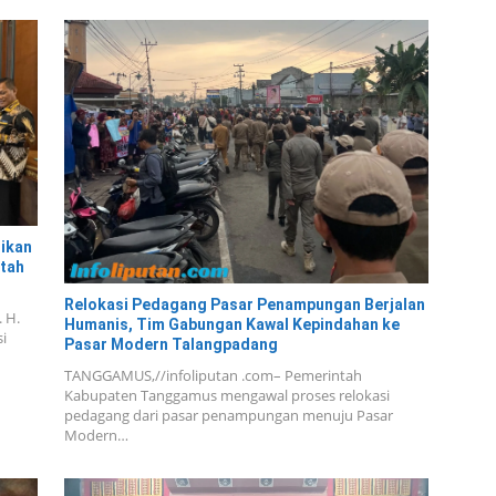
dikan
tah
Relokasi Pedagang Pasar Penampungan Berjalan
. H.
Humanis, Tim Gabungan Kawal Kepindahan ke
i
Pasar Modern Talangpadang
TANGGAMUS,//infoliputan .com– Pemerintah
Kabupaten Tanggamus mengawal proses relokasi
pedagang dari pasar penampungan menuju Pasar
Modern…