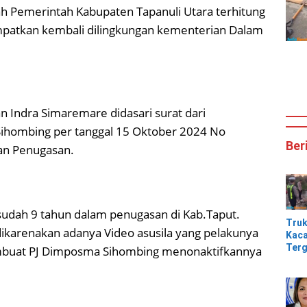
ah Pemerintah Kabupaten Tapanuli Utara terhitung
mpatkan kembali dilingkungan kementerian Dalam
an Indra Simaremare didasari surat dari
Sihombing per tanggal 15 Oktober 2024 No
Ber
an Penugasan.
 sudah 9 tahun dalam penugasan di Kab.Taput.
Tru
karenakan adanya Video asusila yang pelakunya
Kaca
Terg
mbuat PJ Dimposma Sihombing menonaktifkannya
Tik
Jem
Kali
Bam