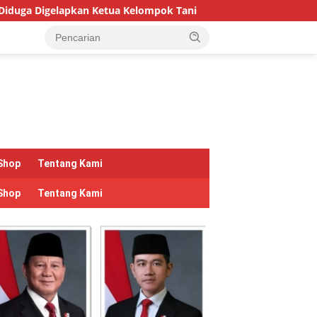
 Kelompok Tani
Hari Hutan Indonesia 2026: Pulihkan Hu
Shop
Tentang Kami
Shop
Tentang Kami