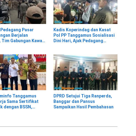
 Pedagang Pasar
Kadis Koperindag dan Kasat
ngan Berjalan
Pol PP Tanggamus Sosialisasi
 Tim Gabungan Kawal
Dini Hari, Ajak Pedagang
an ke Pasar Modern
Tempati Pasar Modern Talang
adang
Padang
ominfo Tanggamus
DPRD Setujui Tiga Ranperda,
rja Sama Sertifikat
Banggar dan Pansus
ik dengan BSSN,
Sampaikan Hasil Pembahasan
us Jadi Pemanfaat
inggi dari 21 Daerah