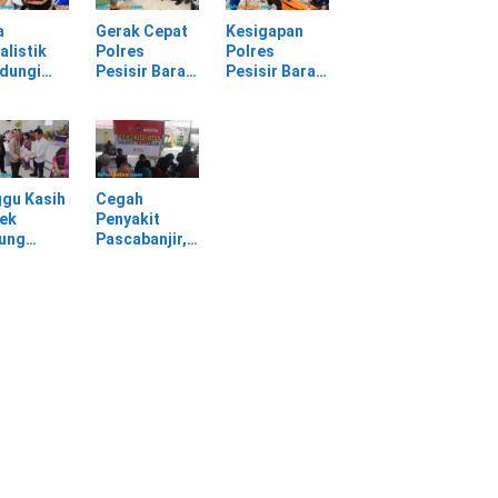
sir Barat
Sendiri
Material
Longsor
a
Gerak Cepat
Kesigapan
alistik
Polres
Polres
ndungi
Pesisir Barat
Pesisir Barat
SPI
Tangani
Tangani
am
Kasus
Mayat yang
rasan di
Kekerasan
Ditemukan di
asan PT
Dalam Rumah
Laut Pantai
Tangga di
Lantera
Pasar Kota
Walur
gu Kasih
Cegah
Krui
ek
Penyakit
jung
Pascabanjir,
awa
Dokkes
tu Warga
Polresta Deli
dampak
Serdang
ir
Lakukan
Pemeriksaan
Kesehatan