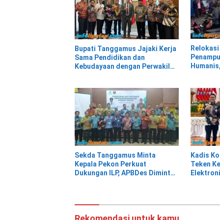
Relokasi
Bupati Tanggamus Jajaki Kerja
Penampu
Sama Pendidikan dan
Humanis,
Kebudayaan dengan Perwakilan
Kepindah
Pemerintah Turki
Talangp
Sekda Tanggamus Minta
Kadis K
Kepala Pekon Perkuat
Teken Ke
Dukungan ILP, APBDes Diminta
Elektron
Prioritaskan Layanan
Tanggam
Kesehatan Primer
TTE Tert
Rekomendasi untuk kamu