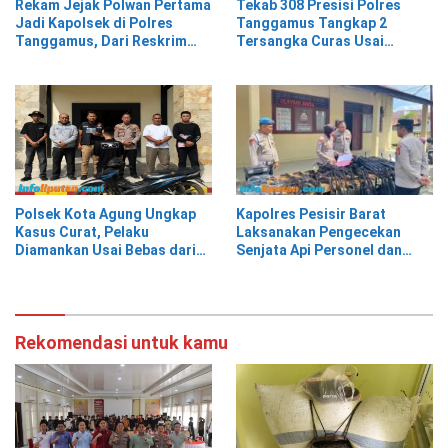
Rekam Jejak Polwan Pertama
Tekab 308 Presisi Polres
Jadi Kapolsek di Polres
Tanggamus Tangkap 2
Tanggamus, Dari Reskrim
Tersangka Curas Usai
Hingga Humas
Korban Berwisata di Kota
Agung Timur
Polsek Kota Agung Ungkap
Kapolres Pesisir Barat
Kasus Curat, Pelaku
Laksanakan Pengecekan
Diamankan Usai Bebas dari
Senjata Api Personel dan
Rutan
Gudang Logistik
Rekomendasi untuk kamu