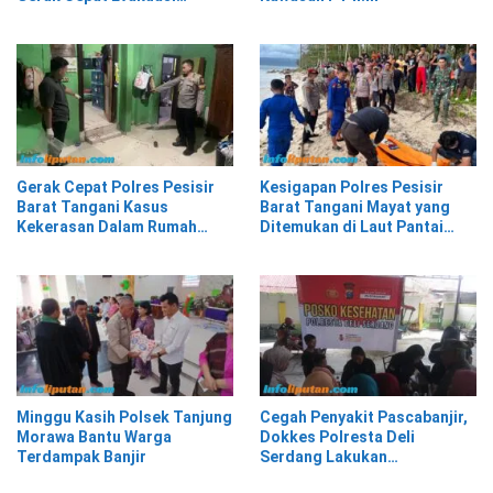
Material Longsor
Gerak Cepat Polres Pesisir
Kesigapan Polres Pesisir
Barat Tangani Kasus
Barat Tangani Mayat yang
Kekerasan Dalam Rumah
Ditemukan di Laut Pantai
Tangga di Pasar Kota Krui
Lantera Walur
Minggu Kasih Polsek Tanjung
Cegah Penyakit Pascabanjir,
Morawa Bantu Warga
Dokkes Polresta Deli
Terdampak Banjir
Serdang Lakukan
Pemeriksaan Kesehatan