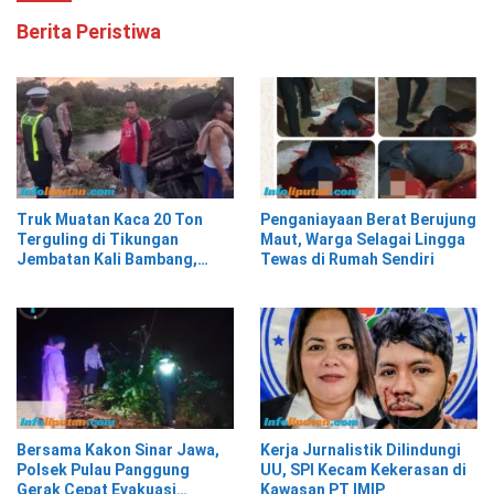
Berita Peristiwa
Truk Muatan Kaca 20 Ton
Penganiayaan Berat Berujung
Terguling di Tikungan
Maut, Warga Selagai Lingga
Jembatan Kali Bambang,
Tewas di Rumah Sendiri
Pesisir Barat
Bersama Kakon Sinar Jawa,
Kerja Jurnalistik Dilindungi
Polsek Pulau Panggung
UU, SPI Kecam Kekerasan di
Gerak Cepat Evakuasi
Kawasan PT IMIP