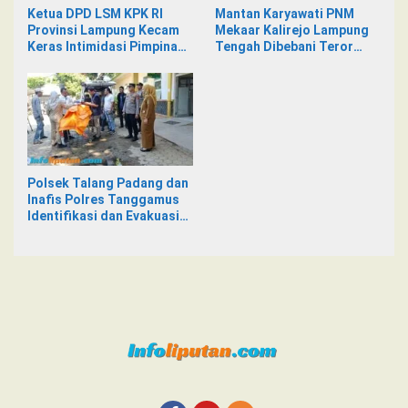
Ketua DPD LSM KPK RI
Mantan Karyawati PNM
Provinsi Lampung Kecam
Mekaar Kalirejo Lampung
Keras Intimidasi Pimpinan
Tengah Dibebani Teror
dan Staf PNM Mekaar
Pesan WA, Isinya Penuh
Kalirejo terhadap Nad
Intimidasi
Polsek Talang Padang dan
Inafis Polres Tanggamus
Identifikasi dan Evakuasi
Mayat di Siring Jalan