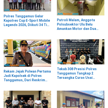
Polres Tanggamus Gelar
Patroli Malam, Anggota
Kapolres Cup E-Sport Mobile
Polsubsektor Ulu Belu
Legends 2026, Diikuti 34 Tim
Amankan Motor dan Dua
dari Berbagai Kalangan
Karung Kopi Diduga Hasil
Curian, Pelaku Kabur
Tekab 308 Presisi Polres
Rekam Jejak Polwan Pertama
Tanggamus Tangkap 2
Jadi Kapolsek di Polres
Tersangka Curas Usai
Tanggamus, Dari Reskrim
Korban Berwisata di Kota
Hingga Humas
Agung Timur