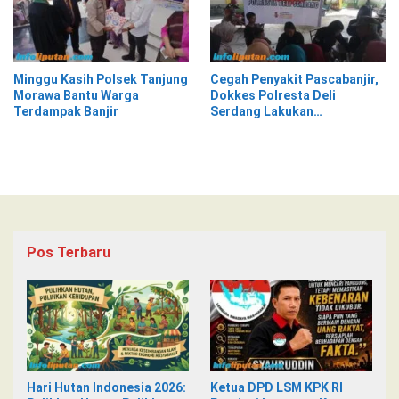
Minggu Kasih Polsek Tanjung
Cegah Penyakit Pascabanjir,
Morawa Bantu Warga
Dokkes Polresta Deli
Terdampak Banjir
Serdang Lakukan
Pemeriksaan Kesehatan
Pos Terbaru
Hari Hutan Indonesia 2026:
Ketua DPD LSM KPK RI