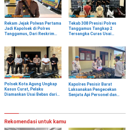
Rekam Jejak Polwan Pertama
Tekab 308 Presisi Polres
Jadi Kapolsek di Polres
Tanggamus Tangkap 2
Tanggamus, Dari Reskrim
Tersangka Curas Usai
Hingga Humas
Korban Berwisata di Kota
Agung Timur
Polsek Kota Agung Ungkap
Kapolres Pesisir Barat
Kasus Curat, Pelaku
Laksanakan Pengecekan
Diamankan Usai Bebas dari
Senjata Api Personel dan
Rutan
Gudang Logistik
Rekomendasi untuk kamu