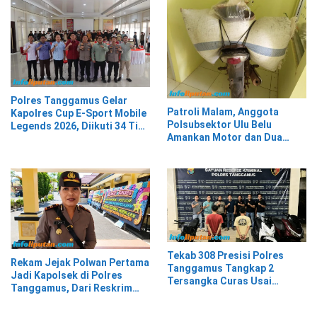
Polres Tanggamus Gelar
Patroli Malam, Anggota
Kapolres Cup E-Sport Mobile
Polsubsektor Ulu Belu
Legends 2026, Diikuti 34 Tim
Amankan Motor dan Dua
dari Berbagai Kalangan
Karung Kopi Diduga Hasil
Curian, Pelaku Kabur
Tekab 308 Presisi Polres
Rekam Jejak Polwan Pertama
Tanggamus Tangkap 2
Jadi Kapolsek di Polres
Tersangka Curas Usai
Tanggamus, Dari Reskrim
Korban Berwisata di Kota
Hingga Humas
Agung Timur