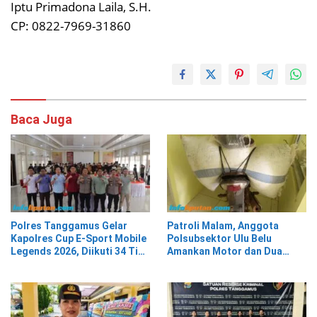
Iptu Primadona Laila, S.H.
CP: 0822-7969-31860
Baca Juga
Polres Tanggamus Gelar
Patroli Malam, Anggota
Kapolres Cup E-Sport Mobile
Polsubsektor Ulu Belu
Legends 2026, Diikuti 34 Tim
Amankan Motor dan Dua
dari Berbagai Kalangan
Karung Kopi Diduga Hasil
Curian, Pelaku Kabur