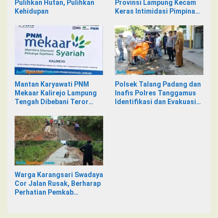
Pulihkan Hutan, Pulihkan
Provinsi Lampung Kecam
Kehidupan
Keras Intimidasi Pimpinan
dan Staf PNM Mekaar
Kalirejo terhadap Nad
Mantan Karyawati PNM
Polsek Talang Padang dan
Mekaar Kalirejo Lampung
Inafis Polres Tanggamus
Tengah Dibebani Teror
Identifikasi dan Evakuasi
Pesan WA, Isinya Penuh
Mayat di Siring Jalan
Intimidasi
Warga Karangsari Swadaya
Cor Jalan Rusak, Berharap
Perhatian Pemkab
Tanggamus