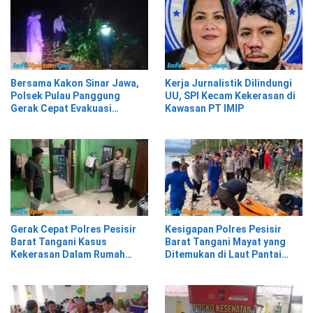
Bersama Kakon Sinar Jawa,
Kerja Jurnalistik Dilindungi
Polsek Pulau Panggung
UU, SPI Kecam Kekerasan di
Gerak Cepat Evakuasi
Kawasan PT IMIP
Material Longsor
Gerak Cepat Polres Pesisir
Kesigapan Polres Pesisir
Barat Tangani Kasus
Barat Tangani Mayat yang
Kekerasan Dalam Rumah
Ditemukan di Laut Pantai
Tangga di Pasar Kota Krui
Lantera Walur