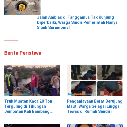
Jalan Amblas di Tanggamus Tak Kunjung
Diperbaiki, Warga Sindir Pemerintah Hanya
Sibuk Seremonial
Berita Peristiwa
Truk Muatan Kaca 20 Ton
Penganiayaan Berat Berujung
Terguling di Tikungan
Maut, Warga Selagai Lingga
Jembatan Kali Bambang,
Tewas di Rumah Sendiri
Pesisir Barat