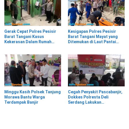
Gerak Cepat Polres Pesisir
Kesigapan Polres Pesisir
Barat Tangani Kasus
Barat Tangani Mayat yang
Kekerasan Dalam Rumah
Ditemukan di Laut Pantai
Tangga di Pasar Kota Krui
Lantera Walur
Minggu Kasih Polsek Tanjung
Cegah Penyakit Pascabanjir,
Morawa Bantu Warga
Dokkes Polresta Deli
Terdampak Banjir
Serdang Lakukan
Pemeriksaan Kesehatan