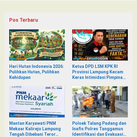
Pos Terbaru
Hari Hutan Indonesia 2026:
Ketua DPD LSM KPK RI
Pulihkan Hutan, Pulihkan
Provinsi Lampung Kecam
Kehidupan
Keras Intimidasi Pimpinan
dan Staf PNM Mekaar
Kalirejo terhadap Nad
Mantan Karyawati PNM
Polsek Talang Padang dan
Mekaar Kalirejo Lampung
Inafis Polres Tanggamus
Tengah Dibebani Teror
Identifikasi dan Evakuasi