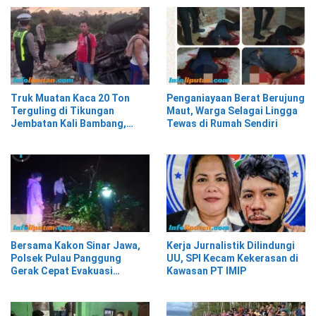
Truk Muatan Kaca 20 Ton
Penganiayaan Berat Berujung
Terguling di Tikungan
Maut, Warga Selagai Lingga
Jembatan Kali Bambang,
Tewas di Rumah Sendiri
Pesisir Barat
Bersama Kakon Sinar Jawa,
Kerja Jurnalistik Dilindungi
Polsek Pulau Panggung
UU, SPI Kecam Kekerasan di
Gerak Cepat Evakuasi
Kawasan PT IMIP
Material Longsor