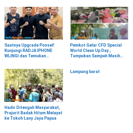
Cikal Bakal Posbakum Desa
Saatnya Upgrade Ponsel!
Pemkot Gelar CFD Special
Kunjungi RADJA IPHONE
World Clean Up Day ,
WLINGI dan Temukan
Tumpukan Sampah Masih
Penawaran Menarik!”
Menghiasi Wajah Kota
Tangerang
Lampung barat
Hadir Ditengah Masyarakat,
Prajurit Badak Hitam Melayat
ke Tokoh Lany Jaya Papua