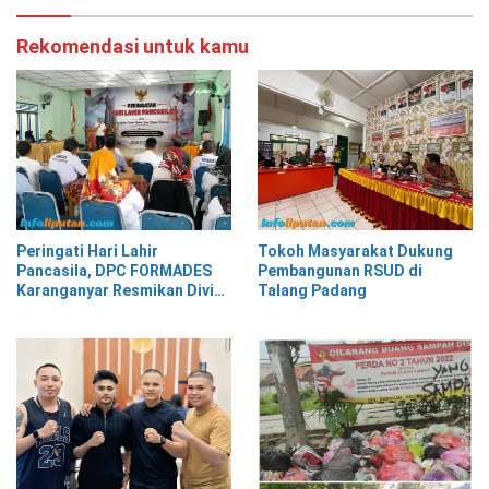
Rekomendasi untuk kamu
Peringati Hari Lahir
Tokoh Masyarakat Dukung
Pancasila, DPC FORMADES
Pembangunan RSUD di
Karanganyar Resmikan Divisi
Talang Padang
Hukum dan HAM sebagai
Cikal Bakal Posbakum Desa