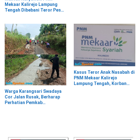
Mekaar Kalirejo Lampung
Tengah Dibebani Teror Pesan
WA, Isinya Penuh Intimidasi
Kasus Teror Anak Nasabah di
PNM Mekaar Kalirejo
Lampung Tengah, Korban
Siap Laporkan ke Pihak
Warga Karangsari Swadaya
Berwajib
Cor Jalan Rusak, Berharap
Perhatian Pemkab
Tanggamus