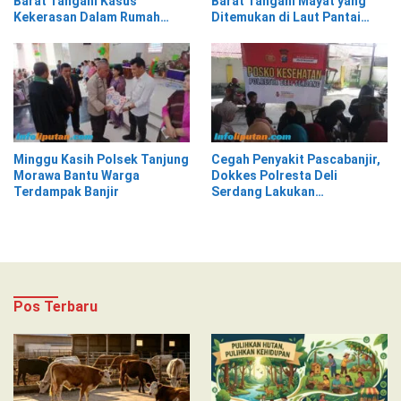
Barat Tangani Kasus
Barat Tangani Mayat yang
Kekerasan Dalam Rumah
Ditemukan di Laut Pantai
Tangga di Pasar Kota Krui
Lantera Walur
Minggu Kasih Polsek Tanjung
Cegah Penyakit Pascabanjir,
Morawa Bantu Warga
Dokkes Polresta Deli
Terdampak Banjir
Serdang Lakukan
Pemeriksaan Kesehatan
Pos Terbaru