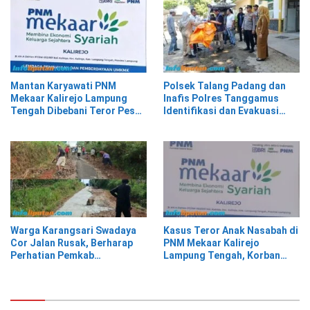
Mantan Karyawati PNM
Polsek Talang Padang dan
Mekaar Kalirejo Lampung
Inafis Polres Tanggamus
Tengah Dibebani Teror Pesan
Identifikasi dan Evakuasi
WA, Isinya Penuh Intimidasi
Mayat di Siring Jalan
Warga Karangsari Swadaya
Kasus Teror Anak Nasabah di
Cor Jalan Rusak, Berharap
PNM Mekaar Kalirejo
Perhatian Pemkab
Lampung Tengah, Korban
Tanggamus
Siap Laporkan ke Pihak
Berwajib