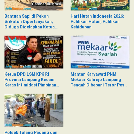
Bantuan Sapi di Pekon
Hari Hutan Indonesia 2026:
Srikaton Dipertanyakan,
Pulihkan Hutan, Pulihkan
Diduga Digelapkan Ketua
Kehidupan
Kelompok Tani
Ketua DPD LSM KPK RI
Mantan Karyawati PNM
Provinsi Lampung Kecam
Mekaar Kalirejo Lampung
Keras Intimidasi Pimpinan
Tengah Dibebani Teror Pesan
dan Staf PNM Mekaar
WA, Isinya Penuh Intimidasi
Kalirejo terhadap Nad
Polsek Talang Padang dan