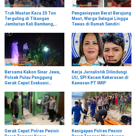
Truk Muatan Kaca 20 Ton
Penganiayaan Berat Berujung
Terguling di Tikungan
Maut, Warga Selagai Lingga
Jembatan Kali Bambang,
Tewas di Rumah Sendiri
Pesisir Barat
Bersama Kakon Sinar Jawa,
Kerja Jurnalistik Dilindungi
Polsek Pulau Panggung
UU, SPI Kecam Kekerasan di
Gerak Cepat Evakuasi
Kawasan PT IMIP
Material Longsor
Gerak Cepat Polres Pesisir
Kesigapan Polres Pesisir