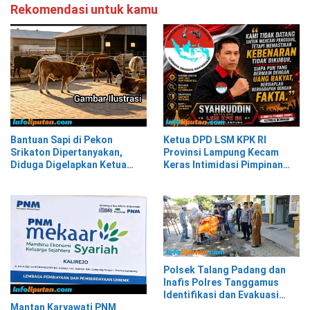
Rekomendasi untuk kamu
Bantuan Sapi di Pekon
Ketua DPD LSM KPK RI
Srikaton Dipertanyakan,
Provinsi Lampung Kecam
Diduga Digelapkan Ketua
Keras Intimidasi Pimpinan
Kelompok Tani
dan Staf PNM Mekaar
Kalirejo terhadap Nad
Polsek Talang Padang dan
Inafis Polres Tanggamus
Identifikasi dan Evakuasi
Mayat di Siring Jalan
Mantan Karyawati PNM