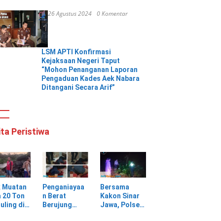
26 Agustus 2024
0 Komentar
LSM APTI Konfirmasi
Kejaksaan Negeri Taput
“Mohon Penanganan Laporan
Pengaduan Kades Aek Nabara
Ditangani Secara Arif”
ita Peristiwa
k Muatan
Penganiayaa
Bersama
 20 Ton
n Berat
Kakon Sinar
uling di
Berujung
Jawa, Polsek
ungan
Maut, Warga
Pulau