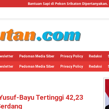
tuan Sapi di Pekon Srikaton Dipertanyakan, Diduga Digelapkan 
wsletter
Pedoman Media Siber
Privacy Policy
Redaksi
wsletter
Pedoman Media Siber
Privacy Policy
Redaksi
 Yusuf-Bayu Tertinggi 42,23
 Serdang