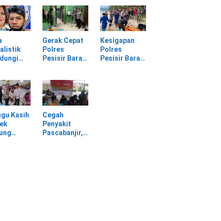
batan
Selagai
Panggung
Lingga Tewas
Gerak Cepat
bang,
di Rumah
Evakuasi
sir Barat
Sendiri
Material
Longsor
a
Gerak Cepat
Kesigapan
alistik
Polres
Polres
ndungi
Pesisir Barat
Pesisir Barat
SPI
Tangani
Tangani
am
Kasus
Mayat yang
rasan di
Kekerasan
Ditemukan di
asan PT
Dalam Rumah
Laut Pantai
Tangga di
Lantera
Pasar Kota
Walur
gu Kasih
Cegah
Krui
ek
Penyakit
jung
Pascabanjir,
awa
Dokkes
tu Warga
Polresta Deli
dampak
Serdang
ir
Lakukan
Pemeriksaan
Kesehatan