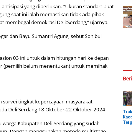
antisipasi yang diperlukan. “Ukuran standart buat
gung saat ini ialah memastikan tidak ada pihak
at membegal demokrasi Deli;Serdang,” ujarnya.
regar dan Bayu Sumantri Agung, sebut Sohibul
Paslon 03 ini untuk dalam hitungan hari ke depan
r (pemilih belum menentukan) untuk memihak
Ber
an survei tingkat kepercayaan masyarakat
kada Deli Serdang 18 Oktober-22 Oktober 2024.
Tru
Kaca
Terg
tu warga Kabupaten Deli Serdang yang sudah
Tik
 tahun. Dengan menggunakan metode multistage