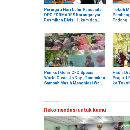
Peringati Hari Lahir Pancasila,
Tokoh M
DPC FORMADES Karanganyar
Pembang
Resmikan Divisi Hukum dan
Padang
HAM sebagai Cikal Bakal
Posbakum Desa
Pemkot Gelar CFD Special
Hadir Di
World Clean Up Day , Tumpukan
Prajurit
Sampah Masih Menghiasi Wajah
ke Tokoh
Kota Tangerang
Rekomendasi untuk kamu