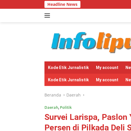
Langsung
Headline News
Ban
ke
konten
tutup
Kode Etik Jurnalistik
My account
Ne
Kode Etik Jurnalistik
My account
Ne
Beranda
Daerah
Daerah
,
Politik
Survei Larispa, Paslon
Persen di Pilkada Deli