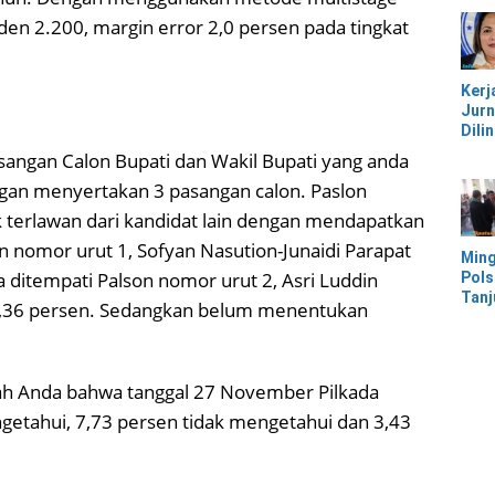
Jem
Kali
n 2.200, margin error 2,0 persen pada tingkat
Bam
Pesi
Kerj
Jurn
Dili
UU, 
sangan Calon Bupati dan Wakil Bupati yang anda
Kec
engan menyertakan 3 pasangan calon. Paslon
Keke
Kaw
k terlawan dari kandidat lain dengan mendapatkan
IMIP
n nomor urut 1, Sofyan Nasution-Junaidi Parapat
Ming
a ditempati Palson nomor urut 2, Asri Luddin
Pols
Tan
36 persen. Sedangkan belum menentukan
Mor
Ban
Ter
Banj
ah Anda bahwa tanggal 27 November Pilkada
getahui, 7,73 persen tidak mengetahui dan 3,43