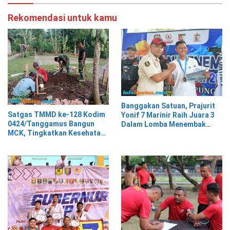
Rekomendasi untuk kamu
Banggakan Satuan, Prajurit
Satgas TMMD ke-128 Kodim
Yonif 7 Marinir Raih Juara 3
0424/Tanggamus Bangun
Dalam Lomba Menembak
MCK, Tingkatkan Kesehatan
Perbakin Lampung Selatan
Warga Kalimiring