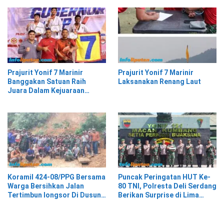
Prajurit Yonif 7 Marinir
Prajurit Yonif 7 Marinir
Banggakan Satuan Raih
Laksanakan Renang Laut
Juara Dalam Kejuaraan
Karate Gubernur Cup
Koramil 424-08/PPG Bersama
Puncak Peringatan HUT Ke-
Warga Bersihkan Jalan
80 TNI, Polresta Deli Serdang
Tertimbun longsor Di Dusun
Berikan Surprise di Lima
Tegal Sari Pekon Air Kubang
Lokasi Berbeda