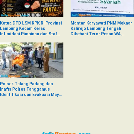
Ketua DPD LSM KPK RI Provinsi
Mantan Karyawati PNM Mekaar
Lampung Kecam Keras
Kalirejo Lampung Tengah
Intimidasi Pimpinan dan Staf
Dibebani Teror Pesan WA,
PNM Mekaar Kalirejo terhadap
Isinya Penuh Intimidasi
Nad
Polsek Talang Padang dan
Inafis Polres Tanggamus
Identifikasi dan Evakuasi Mayat
di Siring Jalan