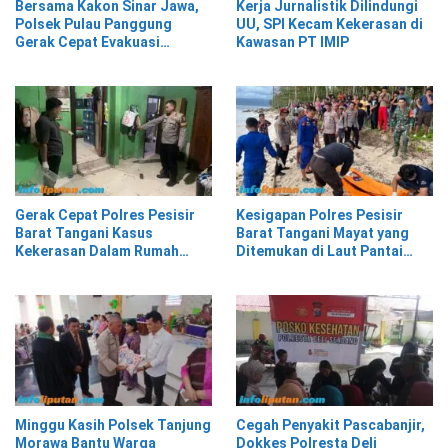
Bersama Kakon Sinar Jawa,
Kerja Jurnalistik Dilindungi
Polsek Pulau Panggung
UU, SPI Kecam Kekerasan di
Gerak Cepat Evakuasi
Kawasan PT IMIP
Material Longsor
Gerak Cepat Polres Pesisir
Kesigapan Polres Pesisir
Barat Tangani Kasus
Barat Tangani Mayat yang
Kekerasan Dalam Rumah
Ditemukan di Laut Pantai
Tangga di Pasar Kota Krui
Lantera Walur
Minggu Kasih Polsek Tanjung
Cegah Penyakit Pascabanjir,
Morawa Bantu Warga
Dokkes Polresta Deli