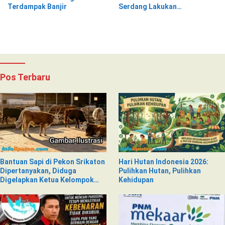
Terdampak Banjir
Serdang Lakukan
Pemeriksaan Kesehatan
Pos Terbaru
Bantuan Sapi di Pekon Srikaton
Hari Hutan Indonesia 2026:
Dipertanyakan, Diduga
Pulihkan Hutan, Pulihkan
Digelapkan Ketua Kelompok
Kehidupan
Tani