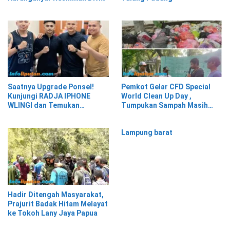
Hukum dan HAM sebagai
Cikal Bakal Posbakum Desa
Saatnya Upgrade Ponsel!
Pemkot Gelar CFD Special
Kunjungi RADJA IPHONE
World Clean Up Day ,
WLINGI dan Temukan
Tumpukan Sampah Masih
Penawaran Menarik!”
Menghiasi Wajah Kota
Tangerang
Lampung barat
Hadir Ditengah Masyarakat,
Prajurit Badak Hitam Melayat
ke Tokoh Lany Jaya Papua