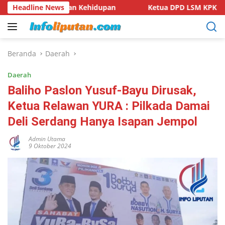
Langsung
lihkan Kehidupan
Headline News
Ketua DPD LSM KPK RI Provinsi Lampun
ke
konten
Beranda
Daerah
Daerah
Baliho Paslon Yusuf-Bayu Dirusak,
Ketua Relawan YURA : Pilkada Damai
Deli Serdang Hanya Isapan Jempol
Admin Utama
9 Oktober 2024