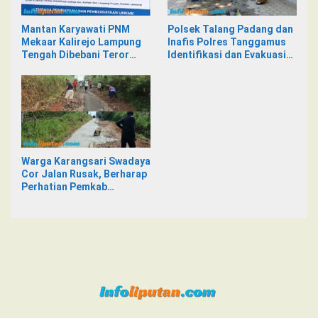
Mantan Karyawati PNM
Polsek Talang Padang dan
Mekaar Kalirejo Lampung
Inafis Polres Tanggamus
Tengah Dibebani Teror
Identifikasi dan Evakuasi
Pesan WA, Isinya Penuh
Mayat di Siring Jalan
Intimidasi
Warga Karangsari Swadaya
Cor Jalan Rusak, Berharap
Perhatian Pemkab
Tanggamus