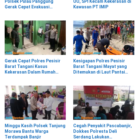
Polsek Pulau Panggung
UU, SPI Kecam Kekerasan di
Gerak Cepat Evakuasi
Kawasan PT IMIP
Material Longsor
Gerak Cepat Polres Pesisir
Kesigapan Polres Pesisir
Barat Tangani Kasus
Barat Tangani Mayat yang
Kekerasan Dalam Rumah
Ditemukan di Laut Pantai
Tangga di Pasar Kota Krui
Lantera Walur
Minggu Kasih Polsek Tanjung
Cegah Penyakit Pascabanjir,
Morawa Bantu Warga
Dokkes Polresta Deli
Terdampak Banjir
Serdang Lakukan