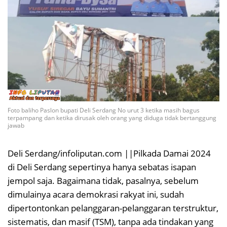
Foto baliho Paslon bupati Deli Serdang No urut 3 ketika masih bagus
terpampang dan ketika dirusak oleh orang yang diduga tidak bertanggung
jawab
Deli Serdang/infoliputan.com ||Pilkada Damai 2024
di Deli Serdang sepertinya hanya sebatas isapan
jempol saja. Bagaimana tidak, pasalnya, sebelum
dimulainya acara demokrasi rakyat ini, sudah
dipertontonkan pelanggaran-pelanggaran terstruktur,
sistematis, dan masif (TSM), tanpa ada tindakan yang