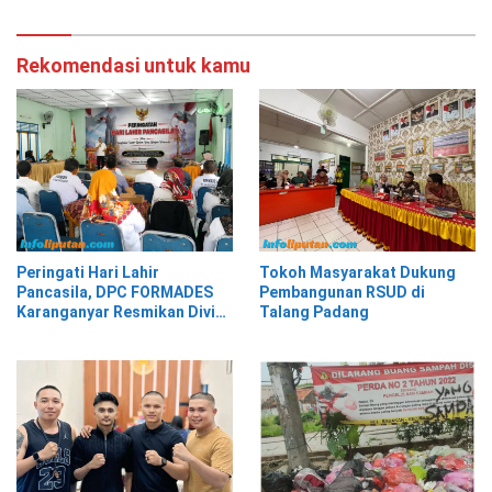
Rekomendasi untuk kamu
Peringati Hari Lahir
Tokoh Masyarakat Dukung
Pancasila, DPC FORMADES
Pembangunan RSUD di
Karanganyar Resmikan Divisi
Talang Padang
Hukum dan HAM sebagai
Cikal Bakal Posbakum Desa