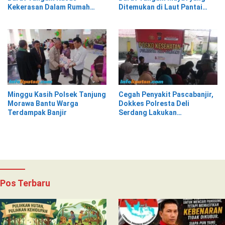
Kekerasan Dalam Rumah
Ditemukan di Laut Pantai
Tangga di Pasar Kota Krui
Lantera Walur
Minggu Kasih Polsek Tanjung
Cegah Penyakit Pascabanjir,
Morawa Bantu Warga
Dokkes Polresta Deli
Terdampak Banjir
Serdang Lakukan
Pemeriksaan Kesehatan
Pos Terbaru