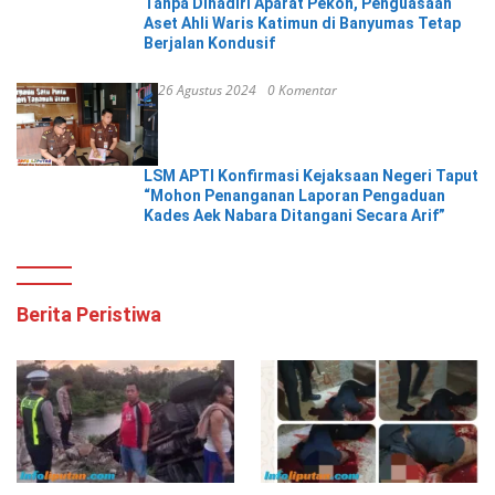
Tanpa Dihadiri Aparat Pekon, Penguasaan
Aset Ahli Waris Katimun di Banyumas Tetap
Berjalan Kondusif
26 Agustus 2024
0 Komentar
LSM APTI Konfirmasi Kejaksaan Negeri Taput
“Mohon Penanganan Laporan Pengaduan
Kades Aek Nabara Ditangani Secara Arif”
Berita Peristiwa