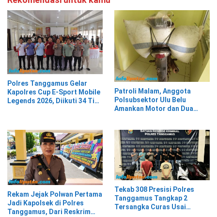
Polres Tanggamus Gelar
Patroli Malam, Anggota
Kapolres Cup E-Sport Mobile
Polsubsektor Ulu Belu
Legends 2026, Diikuti 34 Tim
Amankan Motor dan Dua
dari Berbagai Kalangan
Karung Kopi Diduga Hasil
Curian, Pelaku Kabur
Tekab 308 Presisi Polres
Rekam Jejak Polwan Pertama
Tanggamus Tangkap 2
Jadi Kapolsek di Polres
Tersangka Curas Usai
Tanggamus, Dari Reskrim
Korban Berwisata di Kota