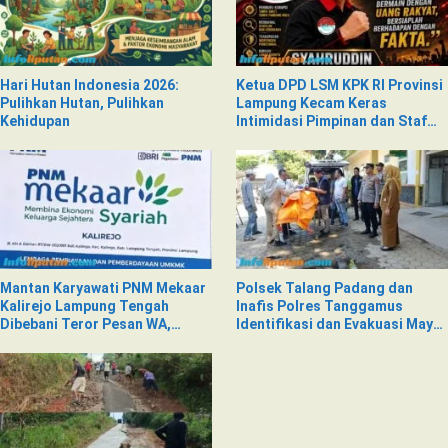
Hari Hutan Indonesia 2026:
Ketua DPD LSM KPK RI Provinsi
Pulihkan Hutan, Pulihkan
Lampung Kecam Keras
Kehidupan
Intimidasi Pimpinan dan Staf
PNM Mekaar Kalirejo terhadap
Nad
Mantan Karyawati PNM Mekaar
Polsek Talang Padang dan
Kalirejo Lampung Tengah
Inafis Polres Tanggamus
Dibebani Teror Pesan WA,
Identifikasi dan Evakuasi Mayat
Isinya Penuh Intimidasi
di Siring Jalan