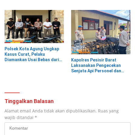
Hingga Humas
Agung Timur
Polsek Kota Agung Ungkap
Kasus Curat, Pelaku
Diamankan Usai Bebas dari
Kapolres Pesisir Barat
Rutan
Laksanakan Pengecekan
Senjata Api Personel dan
Gudang Logistik
Tinggalkan Balasan
Alamat email Anda tidak akan dipublikasikan.
Ruas yang
wajib ditandai
*