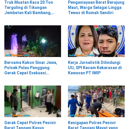
Truk Muatan Kaca 20 Ton
Penganiayaan Berat Berujung
Terguling di Tikungan
Maut, Warga Selagai Lingga
Jembatan Kali Bambang,
Tewas di Rumah Sendiri
Pesisir Barat
Bersama Kakon Sinar Jawa,
Kerja Jurnalistik Dilindungi
Polsek Pulau Panggung
UU, SPI Kecam Kekerasan di
Gerak Cepat Evakuasi
Kawasan PT IMIP
Material Longsor
Gerak Cepat Polres Pesisir
Kesigapan Polres Pesisir
Barat Tangani Kasus
Barat Tangani Mayat yang