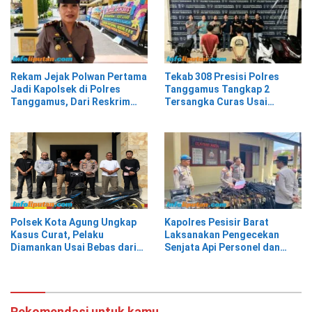
Rekam Jejak Polwan Pertama
Tekab 308 Presisi Polres
Jadi Kapolsek di Polres
Tanggamus Tangkap 2
Tanggamus, Dari Reskrim
Tersangka Curas Usai
Hingga Humas
Korban Berwisata di Kota
Agung Timur
Polsek Kota Agung Ungkap
Kapolres Pesisir Barat
Kasus Curat, Pelaku
Laksanakan Pengecekan
Diamankan Usai Bebas dari
Senjata Api Personel dan
Rutan
Gudang Logistik
Rekomendasi untuk kamu