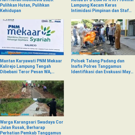
Pulihkan Hutan, Pulihkan
Lampung Kecam Keras
Kehidupan
Intimidasi Pimpinan dan Staf
PNM Mekaar Kalirejo terhadap
Nad
Mantan Karyawati PNM Mekaar
Polsek Talang Padang dan
Kalirejo Lampung Tengah
Inafis Polres Tanggamus
Dibebani Teror Pesan WA,
Identifikasi dan Evakuasi Mayat
Isinya Penuh Intimidasi
di Siring Jalan
Warga Karangsari Swadaya Cor
Jalan Rusak, Berharap
Perhatian Pemkab Tanggamus