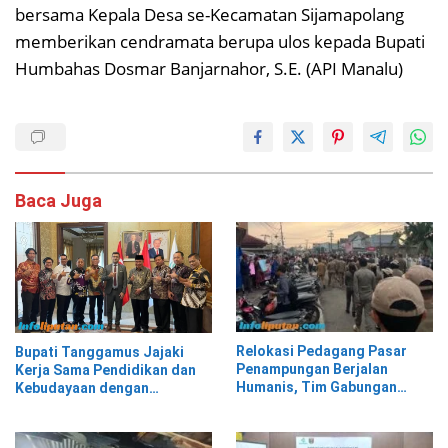
bersama Kepala Desa se-Kecamatan Sijamapolang
memberikan cendramata berupa ulos kepada Bupati
Humbahas Dosmar Banjarnahor, S.E. (API Manalu)
Baca Juga
Relokasi Pedagang Pasar
Bupati Tanggamus Jajaki
Penampungan Berjalan
Kerja Sama Pendidikan dan
Humanis, Tim Gabungan
Kebudayaan dengan
Kawal Kepindahan ke Pasar
Perwakilan Pemerintah Turki
Modern Talangpadang