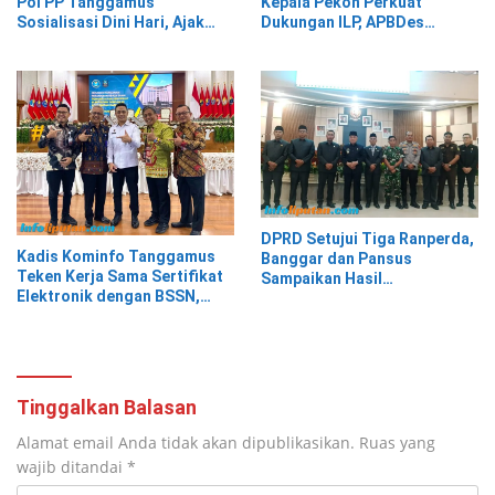
Pol PP Tanggamus
Kepala Pekon Perkuat
Sosialisasi Dini Hari, Ajak
Dukungan ILP, APBDes
Pedagang Tempati Pasar
Diminta Prioritaskan Layanan
Modern Talang Padang
Kesehatan Primer
DPRD Setujui Tiga Ranperda,
Kadis Kominfo Tanggamus
Banggar dan Pansus
Teken Kerja Sama Sertifikat
Sampaikan Hasil
Elektronik dengan BSSN,
Pembahasan
Tanggamus Jadi Pemanfaat
TTE Tertinggi dari 21 Daerah
Tinggalkan Balasan
Alamat email Anda tidak akan dipublikasikan.
Ruas yang
wajib ditandai
*