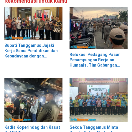
Rekomendasi untuk kamu
Bupati Tanggamus Jajaki
Kerja Sama Pendidikan dan
Relokasi Pedagang Pasar
Kebudayaan dengan
Penampungan Berjalan
Perwakilan Pemerintah Turki
Humanis, Tim Gabungan
Kawal Kepindahan ke Pasar
Modern Talangpadang
Kadis Koperindag dan Kasat
Sekda Tanggamus Minta