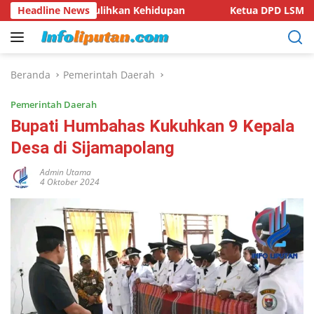
Langsung
an, Pulihkan Kehidupan
Headline News
Ketua DPD LSM KPK RI Provinsi 
ke
konten
Beranda
Pemerintah Daerah
Pemerintah Daerah
Bupati Humbahas Kukuhkan 9 Kepala
Desa di Sijamapolang
Admin Utama
4 Oktober 2024