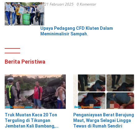
21 Februari 2025
0 Komentar
Upaya Pedagang CFD Klaten Dalam
Meminimalisir Sampah.
Berita Peristiwa
Truk Muatan Kaca 20 Ton
Penganiayaan Berat Berujung
Terguling di Tikungan
Maut, Warga Selagai Lingga
Jembatan Kali Bambang,
Tewas di Rumah Sendiri
Pesisir Barat