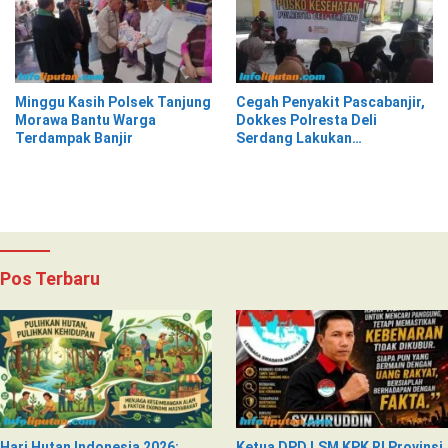
Minggu Kasih Polsek Tanjung
Cegah Penyakit Pascabanjir,
Morawa Bantu Warga
Dokkes Polresta Deli
Terdampak Banjir
Serdang Lakukan
Pemeriksaan Kesehatan
Pos Terbaru
Hari Hutan Indonesia 2026:
Ketua DPD LSM KPK RI Provinsi