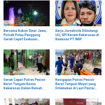
Bersama Kakon Sinar Jawa,
Kerja Jurnalistik Dilindungi
Polsek Pulau Panggung
UU, SPI Kecam Kekerasan di
Gerak Cepat Evakuasi
Kawasan PT IMIP
Material Longsor
Gerak Cepat Polres Pesisir
Kesigapan Polres Pesisir
Barat Tangani Kasus
Barat Tangani Mayat yang
Kekerasan Dalam Rumah
Ditemukan di Laut Pantai
Tangga di Pasar Kota Krui
Lantera Walur