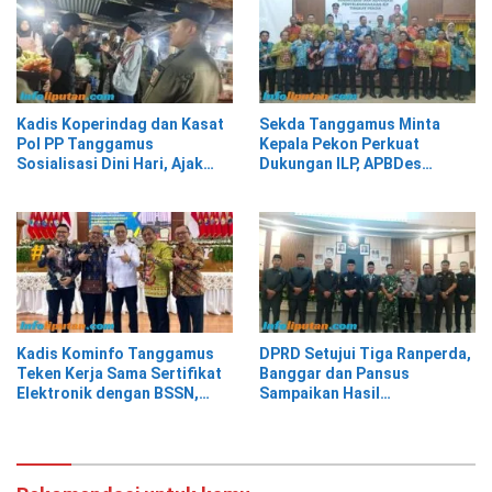
Kadis Koperindag dan Kasat
Sekda Tanggamus Minta
Pol PP Tanggamus
Kepala Pekon Perkuat
Sosialisasi Dini Hari, Ajak
Dukungan ILP, APBDes
Pedagang Tempati Pasar
Diminta Prioritaskan Layanan
Modern Talang Padang
Kesehatan Primer
Kadis Kominfo Tanggamus
DPRD Setujui Tiga Ranperda,
Teken Kerja Sama Sertifikat
Banggar dan Pansus
Elektronik dengan BSSN,
Sampaikan Hasil
Tanggamus Jadi Pemanfaat
Pembahasan
TTE Tertinggi dari 21 Daerah