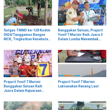
Satgas TMMD ke-128 Kodim
Banggakan Satuan, Prajurit
0424/Tanggamus Bangun
Yonif 7 Marinir Raih Juara 3
MCK, Tingkatkan Kesehatan
Dalam Lomba Menembak
Warga Kalimiring
Perbakin Lampung Selatan
Prajurit Yonif 7 Marinir
Prajurit Yonif 7 Marinir
Banggakan Satuan Raih
Laksanakan Renang Laut
Juara Dalam Kejuaraan
Karate Gubernur Cup