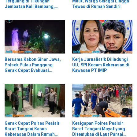
Terguling di Tikungan
Maut, Warga Selagai Lingga
Jembatan Kali Bambang,
Tewas di Rumah Sendiri
Pesisir Barat
Bersama Kakon Sinar Jawa,
Kerja Jurnalistik Dilindungi
Polsek Pulau Panggung
UU, SPI Kecam Kekerasan di
Gerak Cepat Evakuasi
Kawasan PT IMIP
Material Longsor
Gerak Cepat Polres Pesisir
Kesigapan Polres Pesisir
Barat Tangani Kasus
Barat Tangani Mayat yang
Kekerasan Dalam Rumah
Ditemukan di Laut Pantai