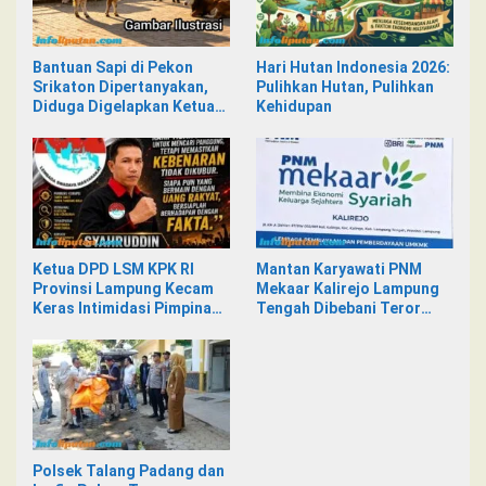
Bantuan Sapi di Pekon
Hari Hutan Indonesia 2026:
Srikaton Dipertanyakan,
Pulihkan Hutan, Pulihkan
Diduga Digelapkan Ketua
Kehidupan
Kelompok Tani
Ketua DPD LSM KPK RI
Mantan Karyawati PNM
Provinsi Lampung Kecam
Mekaar Kalirejo Lampung
Keras Intimidasi Pimpinan
Tengah Dibebani Teror
dan Staf PNM Mekaar
Pesan WA, Isinya Penuh
Kalirejo terhadap Nad
Intimidasi
Polsek Talang Padang dan