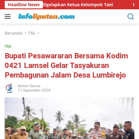
Langsung
Diduga Digelapkan Ketua Kelompok Tani
Headline News
Hari Hutan Indo
ke
konten
Beranda
TNI
TNI
Bupati Pesawararan Bersama Kodim
0421 Lamsel Gelar Tasyakuran
Pembagunan Jalam Desa Lumbirejo
Admin Utama
11 September 2024