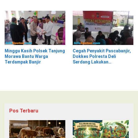
Tangga di Pasar Kota Krui
Lantera Walur
Minggu Kasih Polsek Tanjung
Cegah Penyakit Pascabanjir,
Morawa Bantu Warga
Dokkes Polresta Deli
Terdampak Banjir
Serdang Lakukan
Pemeriksaan Kesehatan
Pos Terbaru