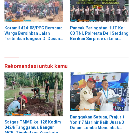
Koramil 424-08/PPG Bersama
Puncak Peringatan HUT Ke-
Warga Bersihkan Jalan
80 TNI, Polresta Deli Serdang
Tertimbun longsor Di Dusun
Berikan Surprise di Lima
Tegal Sari Pekon Air Kubang
Lokasi Berbeda
Rekomendasi untuk kamu
Banggakan Satuan, Prajurit
Satgas TMMD ke-128 Kodim
Yonif 7 Marinir Raih Juara 3
0424/Tanggamus Bangun
Dalam Lomba Menembak
MCK, Tingkatkan Kesehatan