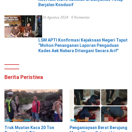
Berjalan Kondusif
26 Agustus 2024
0 Komentar
LSM APTI Konfirmasi Kejaksaan Negeri Taput
“Mohon Penanganan Laporan Pengaduan
Kades Aek Nabara Ditangani Secara Arif”
Berita Peristiwa
Truk Muatan Kaca 20 Ton
Penganiayaan Berat Berujung