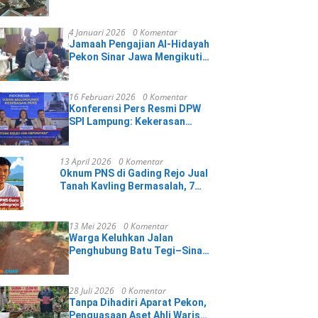
Mengakui dan Minta Maaf
4 Januari 2026
0 Komentar
Jamaah Pengajian Al-Hidayah
Pekon Sinar Jawa Mengikuti
Isra Mikraj Di Masjid Baitul
Hikmah
16 Februari 2026
0 Komentar
Konferensi Pers Resmi DPW
SPI Lampung: Kekerasan
terhadap Jurnalis di Kawasan
IMIP Adalah Ancaman
terhadap Demokrasi
13 April 2026
0 Komentar
Oknum PNS di Gading Rejo Jual
Tanah Kavling Bermasalah, 7
Pembeli Rugi Puluhan Juta
13 Mei 2026
0 Komentar
Warga Keluhkan Jalan
Penghubung Batu Tegi–Sinar
Sekampung Masih Tanah,
Selama 20 Tahun
28 Juli 2026
0 Komentar
Tanpa Dihadiri Aparat Pekon,
Penguasaan Aset Ahli Waris