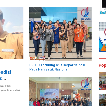
Pop
BRI BO Tarutung Ikut Berpartisipasi
Pada Hari Batik Nasional
ndisi
:
vinsi
erak PKK
oroti kondisi