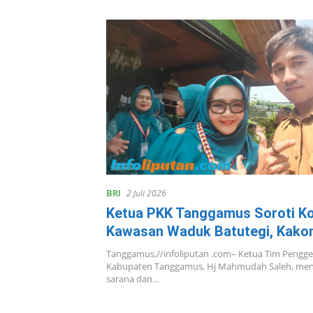
BRI
2 Juli 2026
Ketua PKK Tanggamus Soroti Ko
Kawasan Waduk Batutegi, Kakon
Pengelolaannya Kewenangan Pro
Tanggamus,//infoliputan .com– Ketua Tim Pengg
Kabupaten Tanggamus, Hj Mahmudah Saleh, meny
sarana dan…