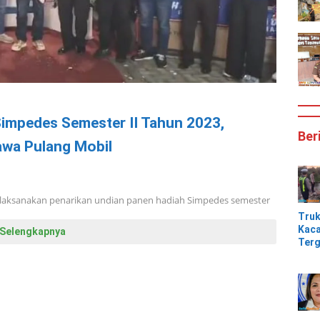
Simpedes Semester II Tahun 2023,
Ber
awa Pulang Mobil
elaksanakan penarikan undian panen hadiah Simpedes semester
Tru
Kaca
Selengkapnya
Terg
Tik
Jem
Kali
Bam
Pesi