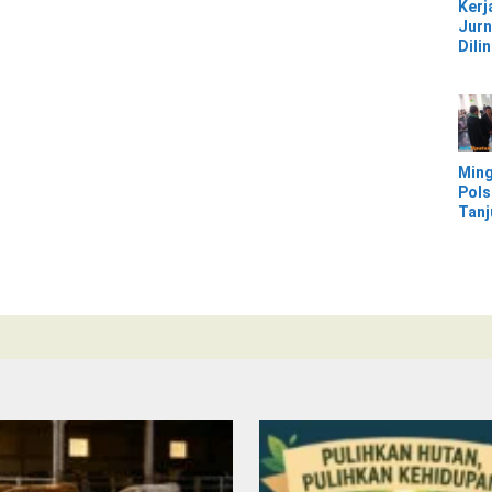
Kerj
Jurn
Dili
UU, 
Kec
Keke
Kaw
IMIP
Ming
Pols
Tan
Mor
Ban
Ter
Banj