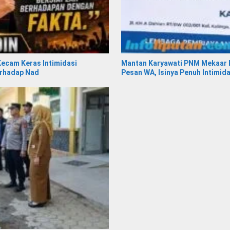
ecam Keras Intimidasi
Mantan Karyawati PNM Mekaar K
erhadap Nad
Pesan WA, Isinya Penuh Intimida