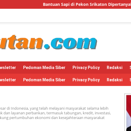
tuan Sapi di Pekon Srikaton Dipertanyakan, Diduga Digelapkan
wsletter
Pedoman Media Siber
Privacy Policy
Redaksi
wsletter
Pedoman Media Siber
Privacy Policy
Redaksi
esar di Indonesia, yang telah melayani masyarakat selama lebih
k dan layanan perbankan, termasuk tabungan, kredit, investasi,
dukung pertumbuhan ekonomi dan kesejahteraan masyarakat