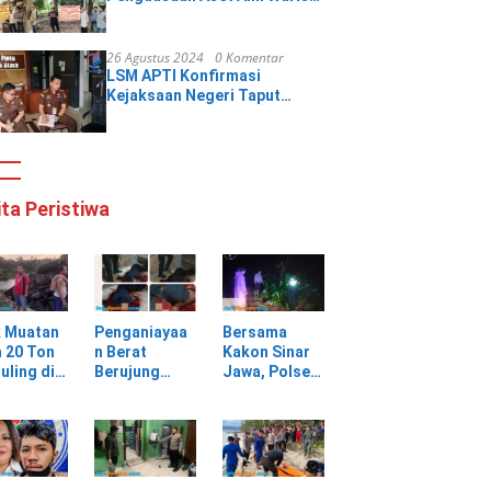
Katimun di Banyumas Tetap
Berjalan Kondusif
26 Agustus 2024
0 Komentar
LSM APTI Konfirmasi
Kejaksaan Negeri Taput
“Mohon Penanganan Laporan
Pengaduan Kades Aek
Nabara Ditangani Secara
Arif”
ita Peristiwa
k Muatan
Penganiayaa
Bersama
 20 Ton
n Berat
Kakon Sinar
uling di
Berujung
Jawa, Polsek
ungan
Maut, Warga
Pulau
batan
Selagai
Panggung
Lingga Tewas
Gerak Cepat
bang,
di Rumah
Evakuasi
sir Barat
Sendiri
Material
Longsor