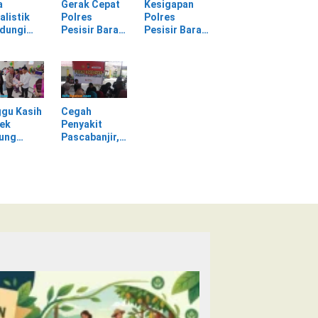
a
Gerak Cepat
Kesigapan
alistik
Polres
Polres
ndungi
Pesisir Barat
Pesisir Barat
SPI
Tangani
Tangani
am
Kasus
Mayat yang
rasan di
Kekerasan
Ditemukan di
asan PT
Dalam Rumah
Laut Pantai
Tangga di
Lantera
Pasar Kota
Walur
gu Kasih
Cegah
Krui
ek
Penyakit
jung
Pascabanjir,
awa
Dokkes
tu Warga
Polresta Deli
dampak
Serdang
ir
Lakukan
Pemeriksaan
Kesehatan