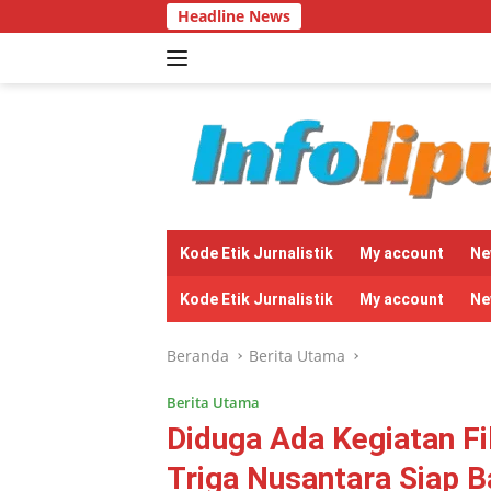
Langsung
Headline News
Ketua DPD LSM
ke
konten
tutup
Kode Etik Jurnalistik
My account
Ne
Kode Etik Jurnalistik
My account
Ne
Beranda
Berita Utama
Berita Utama
Diduga Ada Kegiatan Fi
Triga Nusantara Siap 