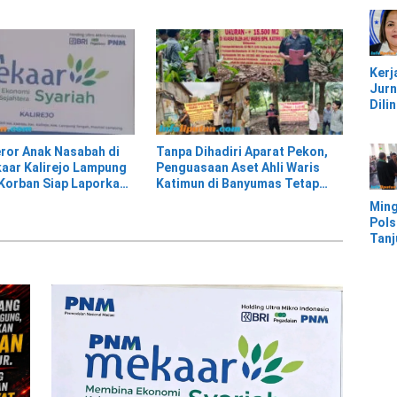
Jem
nuh Intimidasi
di Siring Jalan
Kali
Bam
Pesi
Kerj
Jurn
Dili
UU, 
Kec
ror Anak Nasabah di
Tanpa Dihadiri Aparat Pekon,
Keke
ar Kalirejo Lampung
Penguasaan Aset Ahli Waris
Kaw
Korban Siap Laporkan
Katimun di Banyumas Tetap
IMIP
 Berwajib
Berjalan Kondusif
Ming
Pols
Tan
Mor
Ban
Ter
Banj