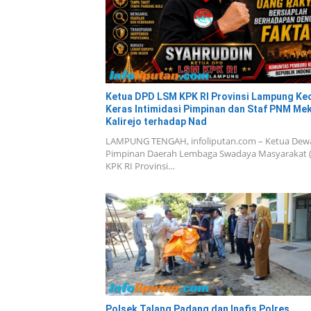
Ketua DPD LSM KPK RI Provinsi Lampung K
Keras Intimidasi Pimpinan dan Staf PNM Me
Kalirejo terhadap Nad
LAMPUNG TENGAH, infoliputan.com – Ketua Dew
Pimpinan Daerah Lembaga Swadaya Masyarakat 
KPK RI Provinsi…
Polsek Talang Padang dan Inafis Polres