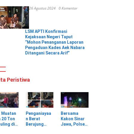
26 Agustus 2024
0 Komentar
LSM APTI Konfirmasi
Kejaksaan Negeri Taput
“Mohon Penanganan Laporan
Pengaduan Kades Aek Nabara
Ditangani Secara Arif”
ita Peristiwa
k Muatan
Penganiayaa
Bersama
 20 Ton
n Berat
Kakon Sinar
uling di
Berujung
Jawa, Polsek
ungan
Maut, Warga
Pulau