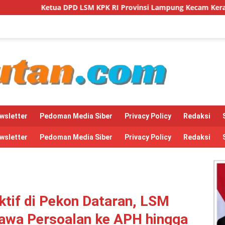
 KPK RI Provinsi Lampung Kecam Keras Intimidasi Pimpinan dan
wsletter
Pedoman Media Siber
Privacy Policy
Redaksi
wsletter
Pedoman Media Siber
Privacy Policy
Redaksi
ktif di Pekon Dataran, LSM
Bawa Persoalan ke APH hingga