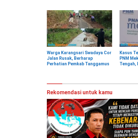
PNM Mekaar Kalirejo terhadap
Isinya Pe
Nad
Warga Karangsari Swadaya Cor
Kasus Te
Jalan Rusak, Berharap
PNM Meka
Perhatian Pemkab Tanggamus
Tengah, 
ke Pihak
Rekomendasi untuk kamu