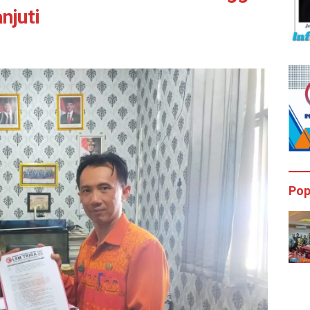
njuti
Pop