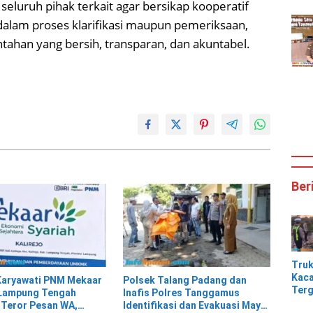
eluruh pihak terkait agar bersikap kooperatif
 dalam proses klarifikasi maupun pemeriksaan,
ahan yang bersih, transparan, dan akuntabel.
Ber
Tru
Kaca
Karyawati PNM Mekaar
Polsek Talang Padang dan
Terg
 Lampung Tengah
Inafis Polres Tanggamus
Tik
 Teror Pesan WA,
Identifikasi dan Evakuasi Mayat