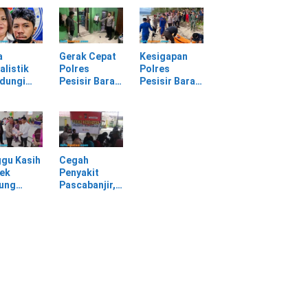
batan
Selagai
Panggung
Lingga Tewas
Gerak Cepat
bang,
di Rumah
Evakuasi
sir Barat
Sendiri
Material
Longsor
a
Gerak Cepat
Kesigapan
alistik
Polres
Polres
ndungi
Pesisir Barat
Pesisir Barat
SPI
Tangani
Tangani
am
Kasus
Mayat yang
rasan di
Kekerasan
Ditemukan di
asan PT
Dalam Rumah
Laut Pantai
Tangga di
Lantera
Pasar Kota
Walur
gu Kasih
Cegah
Krui
ek
Penyakit
jung
Pascabanjir,
awa
Dokkes
tu Warga
Polresta Deli
dampak
Serdang
ir
Lakukan
Pemeriksaan
Kesehatan