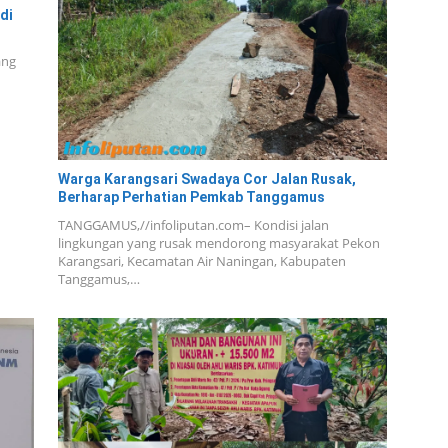
di
ang
Warga Karangsari Swadaya Cor Jalan Rusak,
Berharap Perhatian Pemkab Tanggamus
TANGGAMUS,//infoliputan.com– Kondisi jalan
lingkungan yang rusak mendorong masyarakat Pekon
Karangsari, Kecamatan Air Naningan, Kabupaten
Tanggamus,…