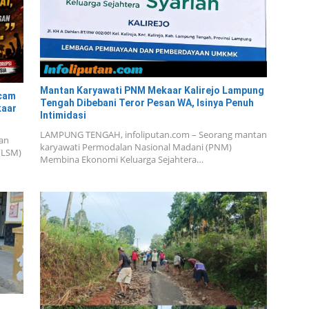
Mantan Karyawati PNM Mekaar Kalirejo Lampung
ecam
Tengah Dibebani Teror Pesan WA, Isinya Penuh
kaar
Intimidasi
LAMPUNG TENGAH, infoliputan.com – Seorang mantan
an
karyawati Permodalan Nasional Madani (PNM)
(LSM)
Membina Ekonomi Keluarga Sejahtera…