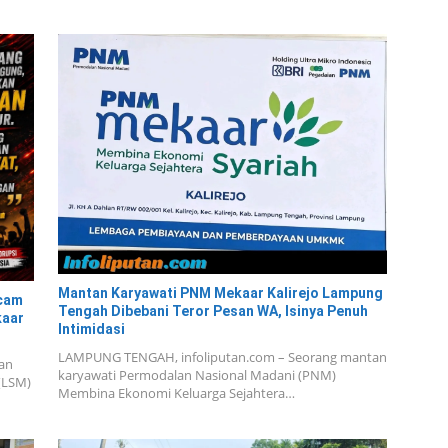
Mantan Karyawati PNM Mekaar Kalirejo Lampung
ecam
Tengah Dibebani Teror Pesan WA, Isinya Penuh
kaar
Intimidasi
LAMPUNG TENGAH, infoliputan.com – Seorang mantan
an
karyawati Permodalan Nasional Madani (PNM)
(LSM)
Membina Ekonomi Keluarga Sejahtera…