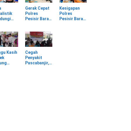
sir Barat
Sendiri
Material
Longsor
a
Gerak Cepat
Kesigapan
alistik
Polres
Polres
ndungi
Pesisir Barat
Pesisir Barat
SPI
Tangani
Tangani
am
Kasus
Mayat yang
rasan di
Kekerasan
Ditemukan di
asan PT
Dalam Rumah
Laut Pantai
Tangga di
Lantera
Pasar Kota
Walur
gu Kasih
Cegah
Krui
ek
Penyakit
jung
Pascabanjir,
awa
Dokkes
tu Warga
Polresta Deli
dampak
Serdang
ir
Lakukan
Pemeriksaan
Kesehatan