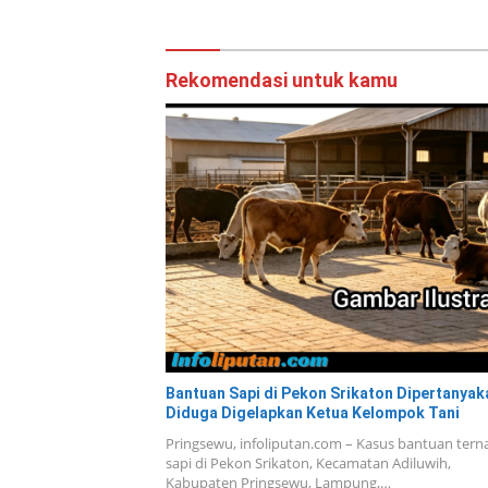
Rekomendasi untuk kamu
Bantuan Sapi di Pekon Srikaton Dipertanyak
Diduga Digelapkan Ketua Kelompok Tani
Pringsewu, infoliputan.com – Kasus bantuan tern
sapi di Pekon Srikaton, Kecamatan Adiluwih,
Kabupaten Pringsewu, Lampung,…