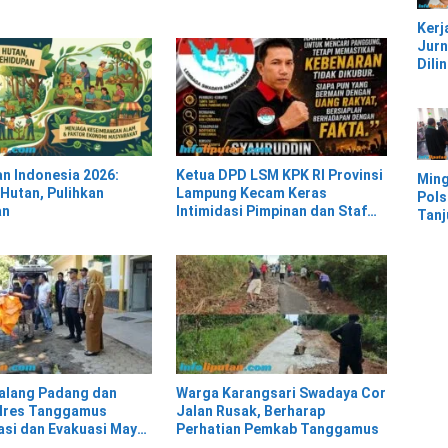
Pesi
Kerj
Jurn
Dili
UU, 
Kec
Keke
Kaw
IMIP
an Indonesia 2026:
Ketua DPD LSM KPK RI Provinsi
Ming
 Hutan, Pulihkan
Lampung Kecam Keras
Pols
an
Intimidasi Pimpinan dan Staf
Tan
PNM Mekaar Kalirejo terhadap
Mor
Nad
Ban
Ter
Banj
alang Padang dan
Warga Karangsari Swadaya Cor
olres Tanggamus
Jalan Rusak, Berharap
kasi dan Evakuasi Mayat
Perhatian Pemkab Tanggamus
 Jalan