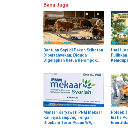
Baca Juga
Bantuan Sapi di Pekon Srikaton
Hari Hut
Dipertanyakan, Diduga
Pulihkan
Digelapkan Ketua Kelompok
Kehidup
Tani
Mantan Karyawati PNM Mekaar
Polsek T
Kalirejo Lampung Tengah
Inafis P
Dibebani Teror Pesan WA,
Identifi
Isinya Penuh Intimidasi
di Siring