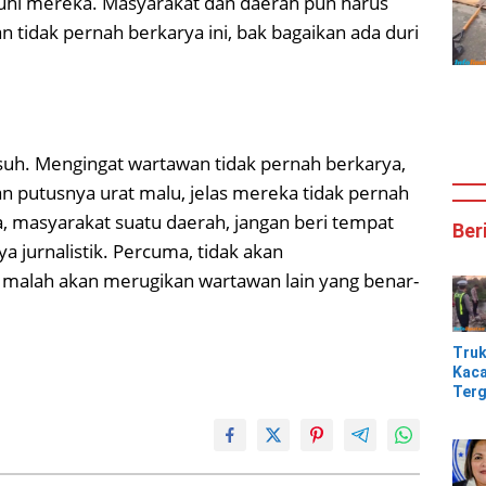
uhi mereka. Masyarakat dan daerah pun harus
 tidak pernah berkarya ini, bak bagaikan ada duri
suh. Mengingat wartawan tidak pernah berkarya,
 putusnya urat malu, jelas mereka tidak pernah
 masyarakat suatu daerah, jangan beri tempat
Ber
a jurnalistik. Percuma, tidak akan
 malah akan merugikan wartawan lain yang benar-
Tru
Kaca
Terg
Tik
Jem
Kali
Bam