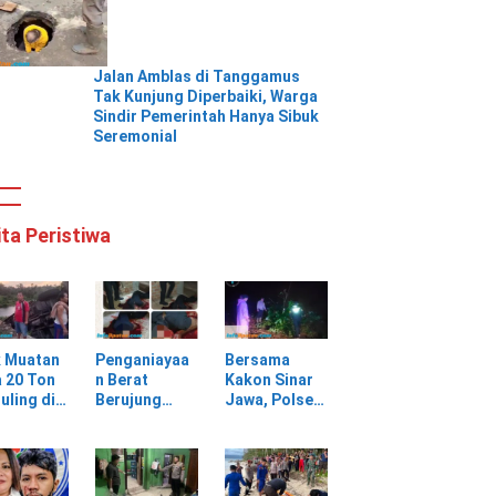
Jalan Amblas di Tanggamus
Tak Kunjung Diperbaiki, Warga
Sindir Pemerintah Hanya Sibuk
Seremonial
ita Peristiwa
k Muatan
Penganiayaa
Bersama
 20 Ton
n Berat
Kakon Sinar
uling di
Berujung
Jawa, Polsek
ungan
Maut, Warga
Pulau
batan
Selagai
Panggung
Lingga Tewas
Gerak Cepat
bang,
di Rumah
Evakuasi