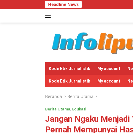
Langsung
Headline News
Bantu
ke
konten
tutup
Kode Etik Jurnalistik
My account
Ne
Kode Etik Jurnalistik
My account
Ne
Beranda
Berita Utama
Berita Utama
,
Edukasi
Jangan Ngaku Menjadi
Pernah Mempunyai Hasi