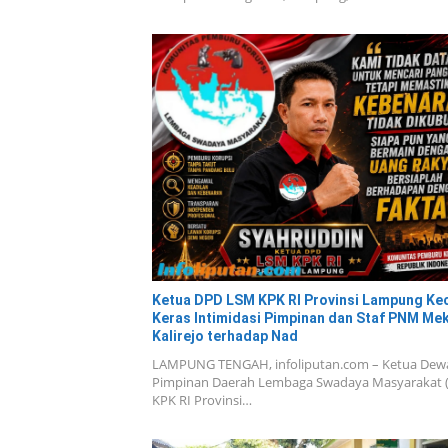
Ketua DPD LSM KPK RI Provinsi Lampung K
Keras Intimidasi Pimpinan dan Staf PNM Me
Kalirejo terhadap Nad
LAMPUNG TENGAH, infoliputan.com – Ketua Dew
Pimpinan Daerah Lembaga Swadaya Masyarakat 
KPK RI Provinsi…