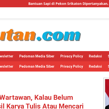
an Sapi di Pekon Srikaton Dipertanyakan, Diduga Digelapkan Ke
wsletter
Pedoman Media Siber
Privacy Policy
Redaksi
wsletter
Pedoman Media Siber
Privacy Policy
Redaksi
 Wartawan, Kalau Belum
l Karya Tulis Atau Mencari