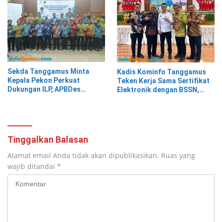
Sekda Tanggamus Minta
Kadis Kominfo Tanggamus
Kepala Pekon Perkuat
Teken Kerja Sama Sertifikat
Dukungan ILP, APBDes
Elektronik dengan BSSN,
Diminta Prioritaskan Layanan
Tanggamus Jadi Pemanfaat
Kesehatan Primer
TTE Tertinggi dari 21 Daerah
Tinggalkan Balasan
Alamat email Anda tidak akan dipublikasikan.
Ruas yang
wajib ditandai
*