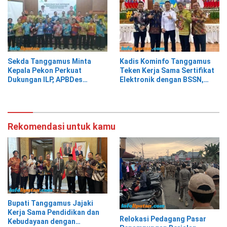
Sekda Tanggamus Minta
Kadis Kominfo Tanggamus
Kepala Pekon Perkuat
Teken Kerja Sama Sertifikat
Dukungan ILP, APBDes
Elektronik dengan BSSN,
Diminta Prioritaskan Layanan
Tanggamus Jadi Pemanfaat
Kesehatan Primer
TTE Tertinggi dari 21 Daerah
Rekomendasi untuk kamu
Bupati Tanggamus Jajaki
Kerja Sama Pendidikan dan
Relokasi Pedagang Pasar
Kebudayaan dengan