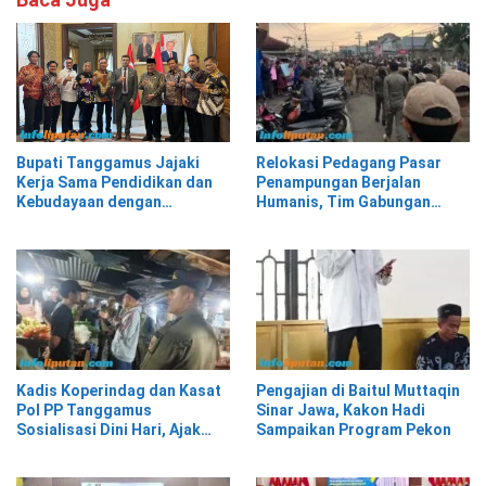
Relokasi Pedagang Pasar
Bupati Tanggamus Jajaki
Penampungan Berjalan
Kerja Sama Pendidikan dan
Humanis, Tim Gabungan
Kebudayaan dengan
Kawal Kepindahan ke Pasar
Perwakilan Pemerintah Turki
Modern Talangpadang
Kadis Koperindag dan Kasat
Pengajian di Baitul Muttaqin
Pol PP Tanggamus
Sinar Jawa, Kakon Hadi
Sosialisasi Dini Hari, Ajak
Sampaikan Program Pekon
Pedagang Tempati Pasar
Modern Talang Padang