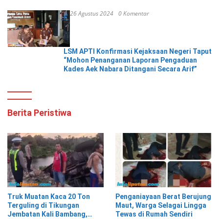
26 Agustus 2024
0 Komentar
LSM APTI Konfirmasi Kejaksaan Negeri Taput
“Mohon Penanganan Laporan Pengaduan
Kades Aek Nabara Ditangani Secara Arif”
Berita Peristiwa
Truk Muatan Kaca 20 Ton
Penganiayaan Berat Berujung
Terguling di Tikungan
Maut, Warga Selagai Lingga
Jembatan Kali Bambang,
Tewas di Rumah Sendiri