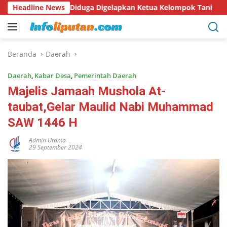
Langsung
an, Diduga Digelapkan Ketua Kelompok Tani
Headline News
Hari Hutan 
ke
konten
Beranda
Daerah
Daerah
,
Kabar Desa
,
Pemerintah Daerah
Majelis Jamaah Mushola At-
taubat,Gelar Maulid Nabi Muhammad
SAW 1446 H
Admin Utama
29 September 2024