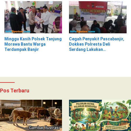
Minggu Kasih Polsek Tanjung
Cegah Penyakit Pascabanjir,
Morawa Bantu Warga
Dokkes Polresta Deli
Terdampak Banjir
Serdang Lakukan
Pemeriksaan Kesehatan
Pos Terbaru