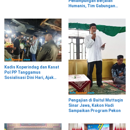
Penampungan Berjalan
Perwakilan Pemerintah Turki
Humanis, Tim Gabungan
Kawal Kepindahan ke Pasar
Modern Talangpadang
Kadis Koperindag dan Kasat
Pol PP Tanggamus
Sosialisasi Dini Hari, Ajak
Pedagang Tempati Pasar
Modern Talang Padang
Pengajian di Baitul Muttaqin
Sinar Jawa, Kakon Hadi
Sampaikan Program Pekon