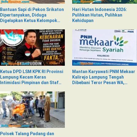
Bantuan Sapi di Pekon Srikaton
Hari Hutan Indonesia 2026:
Dipertanyakan, Diduga
Pulihkan Hutan, Pulihkan
Digelapkan Ketua Kelompok
Kehidupan
Tani
Ketua DPD LSM KPK RI Provinsi
Mantan Karyawati PNM Mekaar
Lampung Kecam Keras
Kalirejo Lampung Tengah
Intimidasi Pimpinan dan Staf
Dibebani Teror Pesan WA,
PNM Mekaar Kalirejo terhadap
Isinya Penuh Intimidasi
Nad
Polsek Talang Padang dan