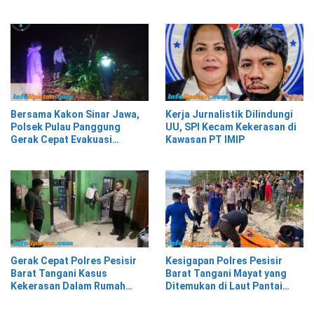
Pesisir Barat
Bersama Kakon Sinar Jawa,
Kerja Jurnalistik Dilindungi
Polsek Pulau Panggung
UU, SPI Kecam Kekerasan di
Gerak Cepat Evakuasi
Kawasan PT IMIP
Material Longsor
Gerak Cepat Polres Pesisir
Kesigapan Polres Pesisir
Barat Tangani Kasus
Barat Tangani Mayat yang
Kekerasan Dalam Rumah
Ditemukan di Laut Pantai
Tangga di Pasar Kota Krui
Lantera Walur