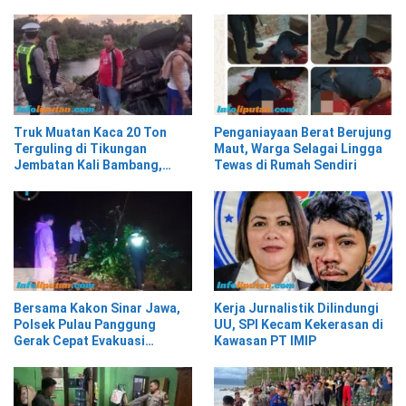
Truk Muatan Kaca 20 Ton
Penganiayaan Berat Berujung
Terguling di Tikungan
Maut, Warga Selagai Lingga
Jembatan Kali Bambang,
Tewas di Rumah Sendiri
Pesisir Barat
Bersama Kakon Sinar Jawa,
Kerja Jurnalistik Dilindungi
Polsek Pulau Panggung
UU, SPI Kecam Kekerasan di
Gerak Cepat Evakuasi
Kawasan PT IMIP
Material Longsor