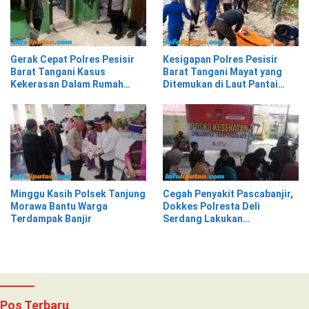
Gerak Cepat Polres Pesisir
Kesigapan Polres Pesisir
Barat Tangani Kasus
Barat Tangani Mayat yang
Kekerasan Dalam Rumah
Ditemukan di Laut Pantai
Tangga di Pasar Kota Krui
Lantera Walur
Minggu Kasih Polsek Tanjung
Cegah Penyakit Pascabanjir,
Morawa Bantu Warga
Dokkes Polresta Deli
Terdampak Banjir
Serdang Lakukan
Pemeriksaan Kesehatan
Pos Terbaru