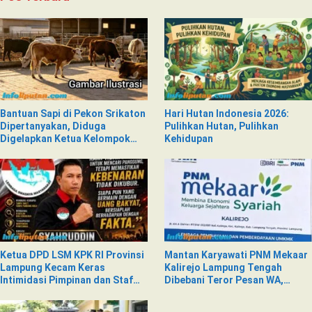
Bantuan Sapi di Pekon Srikaton
Hari Hutan Indonesia 2026:
Dipertanyakan, Diduga
Pulihkan Hutan, Pulihkan
Digelapkan Ketua Kelompok
Kehidupan
Tani
Ketua DPD LSM KPK RI Provinsi
Mantan Karyawati PNM Mekaar
Lampung Kecam Keras
Kalirejo Lampung Tengah
Intimidasi Pimpinan dan Staf
Dibebani Teror Pesan WA,
PNM Mekaar Kalirejo terhadap
Isinya Penuh Intimidasi
Nad