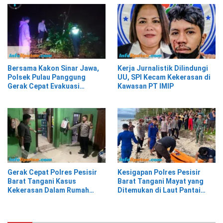
Bersama Kakon Sinar Jawa,
Kerja Jurnalistik Dilindungi
Polsek Pulau Panggung
UU, SPI Kecam Kekerasan di
Gerak Cepat Evakuasi
Kawasan PT IMIP
Material Longsor
Gerak Cepat Polres Pesisir
Kesigapan Polres Pesisir
Barat Tangani Kasus
Barat Tangani Mayat yang
Kekerasan Dalam Rumah
Ditemukan di Laut Pantai
Tangga di Pasar Kota Krui
Lantera Walur