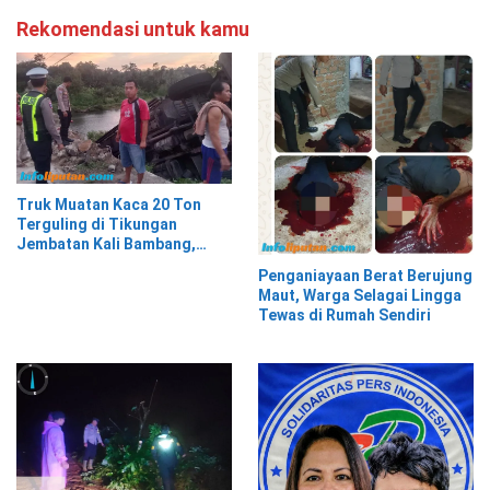
Rekomendasi untuk kamu
Truk Muatan Kaca 20 Ton
Terguling di Tikungan
Jembatan Kali Bambang,
Pesisir Barat
Penganiayaan Berat Berujung
Maut, Warga Selagai Lingga
Tewas di Rumah Sendiri