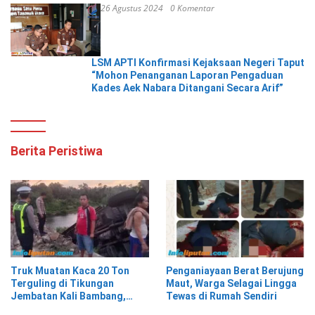
26 Agustus 2024
0 Komentar
LSM APTI Konfirmasi Kejaksaan Negeri Taput
“Mohon Penanganan Laporan Pengaduan
Kades Aek Nabara Ditangani Secara Arif”
Berita Peristiwa
Truk Muatan Kaca 20 Ton
Penganiayaan Berat Berujung
Terguling di Tikungan
Maut, Warga Selagai Lingga
Jembatan Kali Bambang,
Tewas di Rumah Sendiri
Pesisir Barat