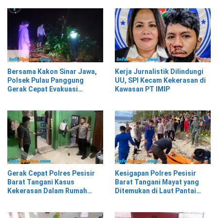
Bersama Kakon Sinar Jawa,
Kerja Jurnalistik Dilindungi
Polsek Pulau Panggung
UU, SPI Kecam Kekerasan di
Gerak Cepat Evakuasi
Kawasan PT IMIP
Material Longsor
Gerak Cepat Polres Pesisir
Kesigapan Polres Pesisir
Barat Tangani Kasus
Barat Tangani Mayat yang
Kekerasan Dalam Rumah
Ditemukan di Laut Pantai
Tangga di Pasar Kota Krui
Lantera Walur