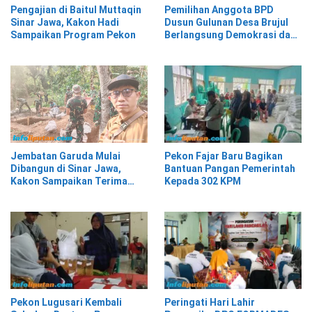
Pengajian di Baitul Muttaqin
Pemilihan Anggota BPD
Sinar Jawa, Kakon Hadi
Dusun Gulunan Desa Brujul
Sampaikan Program Pekon
Berlangsung Demokrasi dan
Kekeluargaan
Pekon Fajar Baru Bagikan
Jembatan Garuda Mulai
Bantuan Pangan Pemerintah
Dibangun di Sinar Jawa,
Kepada 302 KPM
Kakon Sampaikan Terima
Kasih kepada Presiden
Prabowo
Pekon Lugusari Kembali
Peringati Hari Lahir