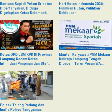
Bantuan Sapi di Pekon Srikaton
Hari Hutan Indonesia 2026:
Dipertanyakan, Diduga
Pulihkan Hutan, Pulihkan
Digelapkan Ketua Kelompok
Kehidupan
Tani
Ketua DPD LSM KPK RI Provinsi
Mantan Karyawati PNM Mekaar
Lampung Kecam Keras
Kalirejo Lampung Tengah
Intimidasi Pimpinan dan Staf
Dibebani Teror Pesan WA,
PNM Mekaar Kalirejo terhadap
Isinya Penuh Intimidasi
Nad
Polsek Talang Padang dan
Inafis Polres Tanggamus