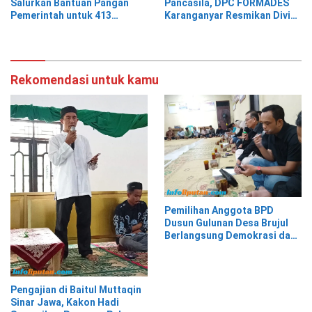
Salurkan Bantuan Pangan
Pancasila, DPC FORMADES
Pemerintah untuk 413
Karanganyar Resmikan Divisi
Keluarga Penerima Manfaat
Hukum dan HAM sebagai
Cikal Bakal Posbakum Desa
Rekomendasi untuk kamu
Pemilihan Anggota BPD
Dusun Gulunan Desa Brujul
Berlangsung Demokrasi dan
Kekeluargaan
Pengajian di Baitul Muttaqin
Sinar Jawa, Kakon Hadi