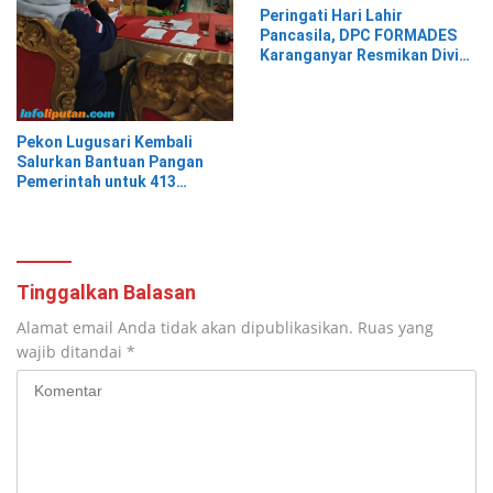
Peringati Hari Lahir
Pancasila, DPC FORMADES
Karanganyar Resmikan Divisi
Hukum dan HAM sebagai
Cikal Bakal Posbakum Desa
Pekon Lugusari Kembali
Salurkan Bantuan Pangan
Pemerintah untuk 413
Keluarga Penerima Manfaat
Tinggalkan Balasan
Alamat email Anda tidak akan dipublikasikan.
Ruas yang
wajib ditandai
*