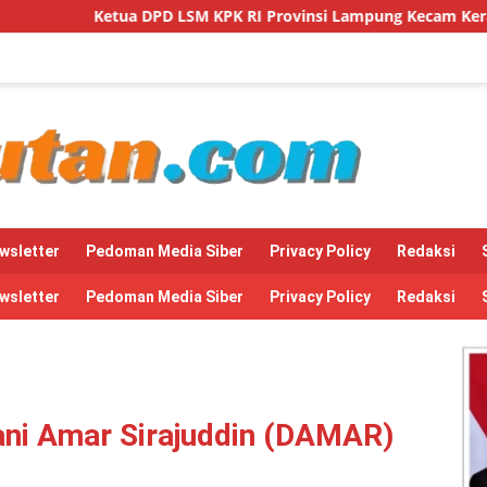
 KPK RI Provinsi Lampung Kecam Keras Intimidasi Pimpinan dan
wsletter
Pedoman Media Siber
Privacy Policy
Redaksi
wsletter
Pedoman Media Siber
Privacy Policy
Redaksi
ni Amar Sirajuddin (DAMAR)
s