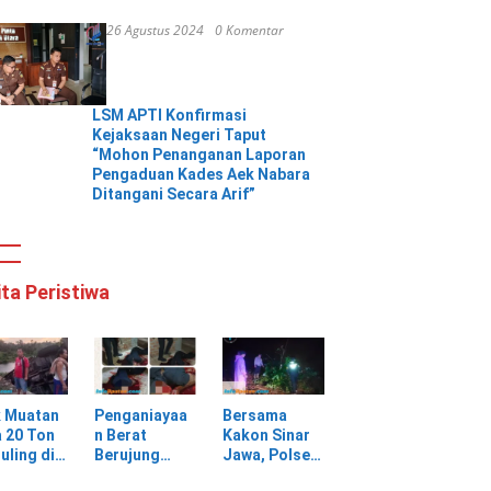
26 Agustus 2024
0 Komentar
LSM APTI Konfirmasi
Kejaksaan Negeri Taput
“Mohon Penanganan Laporan
Pengaduan Kades Aek Nabara
Ditangani Secara Arif”
ita Peristiwa
k Muatan
Penganiayaa
Bersama
 20 Ton
n Berat
Kakon Sinar
uling di
Berujung
Jawa, Polsek
ungan
Maut, Warga
Pulau