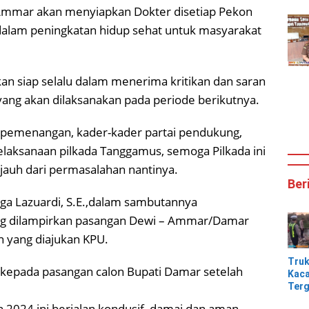
Ammar akan menyiapkan Dokter disetiap Pekon
dalam peningkatan hidup sehat untuk masyarakat
an siap selalu dalam menerima kritikan dan saran
ng akan dilaksanakan pada periode berikutnya.
 pemenangan, kader-kader partai pendukung,
laksanaan pilkada Tanggamus, semoga Pilkada ini
jauh dari permasalahan nantinya.
Ber
a Lazuardi, S.E.,dalam sambutannya
ng dilampirkan pasangan Dewi – Ammar/Damar
an yang diajukan KPU.
Tru
kepada pasangan calon Bupati Damar setelah
Kaca
Terg
Tik
 2024 ini berjalan kondusif, damai dan aman