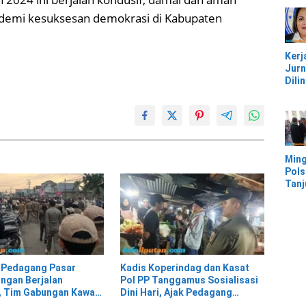
Jem
Kali
 demi kesuksesan demokrasi di Kabupaten
Bam
Pesi
Kerj
Jurn
Dili
UU, 
Kec
Keke
Kaw
IMIP
Ming
Pols
Tan
Mor
Ban
Ter
Banj
 Pedagang Pasar
Kadis Koperindag dan Kasat
ngan Berjalan
Pol PP Tanggamus Sosialisasi
 Tim Gabungan Kawal
Dini Hari, Ajak Pedagang
an ke Pasar Modern
Tempati Pasar Modern Talang