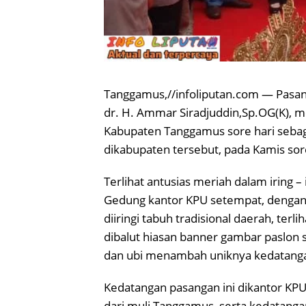
Tanggamus,//infoliputan.com — Pasang
dr. H. Ammar Siradjuddin,Sp.OG(K), m
Kabupaten Tanggamus sore hari sebag
dikabupaten tersebut, pada Kamis sor
Terlihat antusias meriah dalam iring
Gedung kantor KPU setempat, dengan d
diiringi tabuh tradisional daerah, te
dibalut hiasan banner gambar paslon 
dan ubi menambah uniknya kedatangan
Kedatangan pasangan ini dikantor KP
dari muli Tanggamus, serta kedatanga