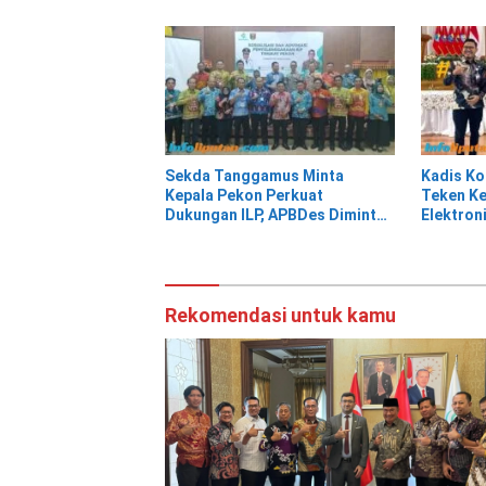
Talangp
Sekda Tanggamus Minta
Kadis K
Kepala Pekon Perkuat
Teken Ke
Dukungan ILP, APBDes Diminta
Elektron
Prioritaskan Layanan
Tanggam
Kesehatan Primer
TTE Tert
Rekomendasi untuk kamu