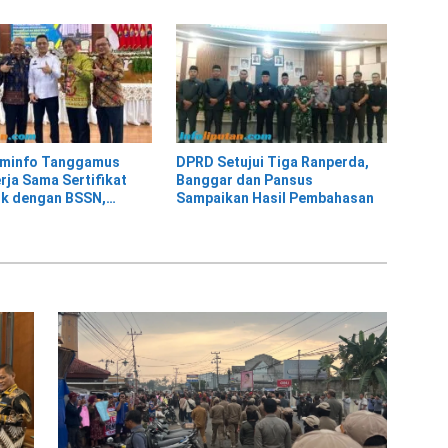
adang
Padang
ominfo Tanggamus
DPRD Setujui Tiga Ranperda,
rja Sama Sertifikat
Banggar dan Pansus
ik dengan BSSN,
Sampaikan Hasil Pembahasan
us Jadi Pemanfaat
inggi dari 21 Daerah