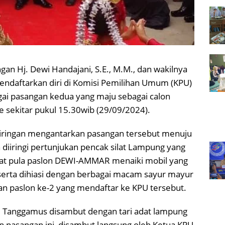
an Hj. Dewi Handajani, S.E., M.M., dan wakilnya
endaftarkan diri di Komisi Pemilihan Umum (KPU)
ai pasangan kedua yang maju sebagai calon
e sekitar pukul 15.30wib (29/09/2024).
 – iringan mengantarkan pasangan tersebut menuju
iiringi pertunjukan pencak silat Lampung yang
rlihat pula paslon DEWI-AMMAR menaiki mobil yang
serta dihiasi dengan berbagai macam sayur mayur
 paslon ke-2 yang mendaftar ke KPU tersebut.
U Tanggamus disambut dengan tari adat lampung
n pasangan ini, disambut langsung oleh Ketua KPU