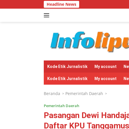
Langsung
Headline News
Ketua DPD LSM
ke
konten
tutup
Kode Etik Jurnalistik
My account
Ne
Kode Etik Jurnalistik
My account
Ne
Beranda
Pemerintah Daerah
Pemerintah Daerah
Pasangan Dewi Handaja
Daftar KPU Tanggamu