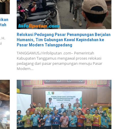
dikan
tah
Relokasi Pedagang Pasar Penampungan Berjalan
. H.
Humanis, Tim Gabungan Kawal Kepindahan ke
i
Pasar Modern Talangpadang
TANGGAMUS,//infoliputan .com– Pemerintah
Kabupaten Tanggamus mengawal proses relokasi
pedagang dari pasar penampungan menuju Pasar
Modern…