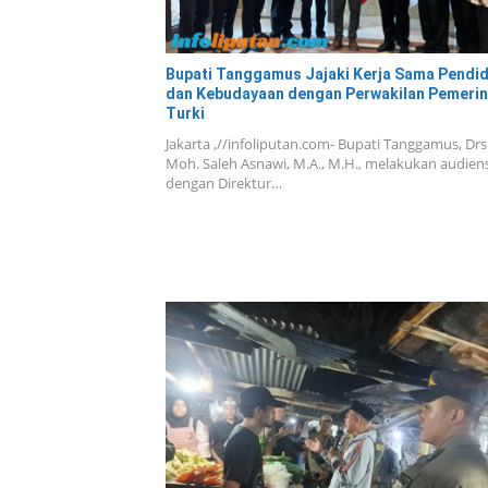
Bupati Tanggamus Jajaki Kerja Sama Pendi
dan Kebudayaan dengan Perwakilan Pemerin
Turki
Jakarta ,//infoliputan.com- Bupati Tanggamus, Drs
Moh. Saleh Asnawi, M.A., M.H., melakukan audiens
dengan Direktur…