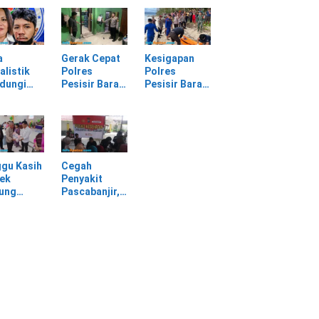
batan
Selagai
Panggung
Lingga Tewas
Gerak Cepat
bang,
di Rumah
Evakuasi
sir Barat
Sendiri
Material
Longsor
a
Gerak Cepat
Kesigapan
alistik
Polres
Polres
ndungi
Pesisir Barat
Pesisir Barat
SPI
Tangani
Tangani
am
Kasus
Mayat yang
rasan di
Kekerasan
Ditemukan di
asan PT
Dalam Rumah
Laut Pantai
Tangga di
Lantera
Pasar Kota
Walur
gu Kasih
Cegah
Krui
ek
Penyakit
jung
Pascabanjir,
awa
Dokkes
tu Warga
Polresta Deli
dampak
Serdang
ir
Lakukan
Pemeriksaan
Kesehatan