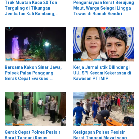
Truk Muatan Kaca 20 Ton
Penganiayaan Berat Berujung
Terguling di Tikungan
Maut, Warga Selagai Lingga
Jembatan Kali Bambang,
Tewas di Rumah Sendiri
Pesisir Barat
Bersama Kakon Sinar Jawa,
Kerja Jurnalistik Dilindungi
Polsek Pulau Panggung
UU, SPI Kecam Kekerasan di
Gerak Cepat Evakuasi
Kawasan PT IMIP
Material Longsor
Gerak Cepat Polres Pesisir
Kesigapan Polres Pesisir
Barat Tangani Kasus
Barat Tangani Mayat yang