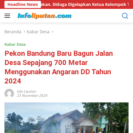
Langsung
rtanyakan, Diduga Digelapkan Ketua Kelompok Tani
Headline News
Hari
ke
konten
Beranda
Kabar Desa
Kabar Desa
Pekon Bandung Baru Bagun Jalan
Desa Sepajang 700 Metar
Menggunakan Angaran DD Tahun
2024
Info Liputan
23 November 2024