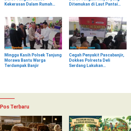
Kekerasan Dalam Rumah
Ditemukan di Laut Pantai
Tangga di Pasar Kota Krui
Lantera Walur
Minggu Kasih Polsek Tanjung
Cegah Penyakit Pascabanjir,
Morawa Bantu Warga
Dokkes Polresta Deli
Terdampak Banjir
Serdang Lakukan
Pemeriksaan Kesehatan
Pos Terbaru