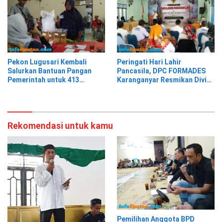
Pekon Lugusari Kembali
Peringati Hari Lahir
Salurkan Bantuan Pangan
Pancasila, DPC FORMADES
Pemerintah untuk 413
Karanganyar Resmikan Divisi
Keluarga Penerima Manfaat
Hukum dan HAM sebagai
Cikal Bakal Posbakum Desa
Rekomendasi untuk kamu
Pemilihan Anggota BPD