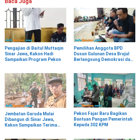
Baca Juga
Pengajian di Baitul Muttaqin
Pemilihan Anggota BPD
Sinar Jawa, Kakon Hadi
Dusun Gulunan Desa Brujul
Sampaikan Program Pekon
Berlangsung Demokrasi dan
Kekeluargaan
Pekon Fajar Baru Bagikan
Jembatan Garuda Mulai
Bantuan Pangan Pemerintah
Dibangun di Sinar Jawa,
Kepada 302 KPM
Kakon Sampaikan Terima
Kasih kepada Presiden
Prabowo