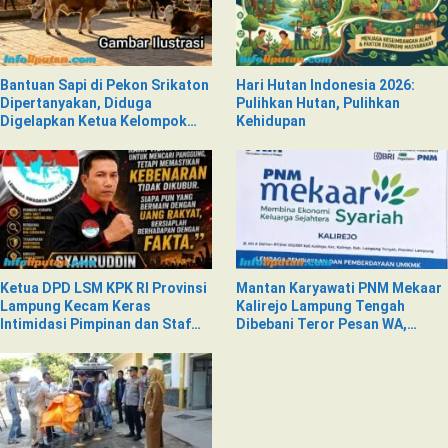
Bantuan Sapi di Pekon Srikaton
Hari Hutan Indonesia 2026:
Dipertanyakan, Diduga
Pulihkan Hutan, Pulihkan
Digelapkan Ketua Kelompok
Kehidupan
Tani
Ketua DPD LSM KPK RI Provinsi
Mantan Karyawati PNM Mekaar
Lampung Kecam Keras
Kalirejo Lampung Tengah
Intimidasi Pimpinan dan Staf
Dibebani Teror Pesan WA,
PNM Mekaar Kalirejo terhadap
Isinya Penuh Intimidasi
Nad