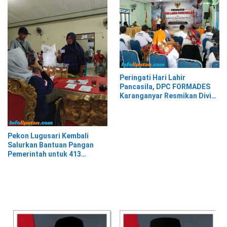
Peringati Hari Lahir
Pancasila, DPC FORMADES
Karanganyar Resmikan Divisi
Hukum dan HAM sebagai
Cikal Bakal Posbakum Desa
Pekon Lugusari Kembali
Salurkan Bantuan Pangan
Pemerintah untuk 413
Keluarga Penerima Manfaat