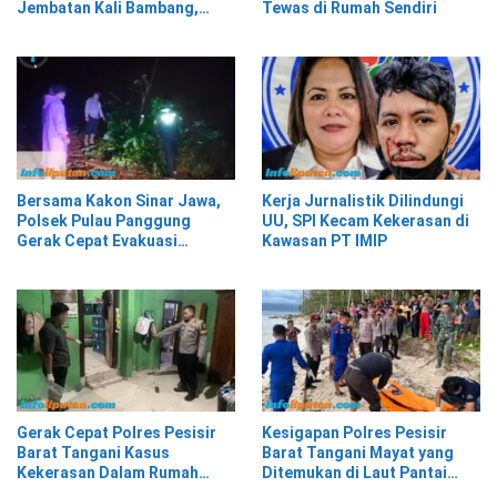
Jembatan Kali Bambang,
Tewas di Rumah Sendiri
Pesisir Barat
Bersama Kakon Sinar Jawa,
Kerja Jurnalistik Dilindungi
Polsek Pulau Panggung
UU, SPI Kecam Kekerasan di
Gerak Cepat Evakuasi
Kawasan PT IMIP
Material Longsor
Gerak Cepat Polres Pesisir
Kesigapan Polres Pesisir
Barat Tangani Kasus
Barat Tangani Mayat yang
Kekerasan Dalam Rumah
Ditemukan di Laut Pantai
Tangga di Pasar Kota Krui
Lantera Walur