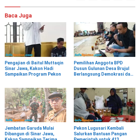
Baca Juga
Pengajian di Baitul Muttaqin
Pemilihan Anggota BPD
Sinar Jawa, Kakon Hadi
Dusun Gulunan Desa Brujul
Sampaikan Program Pekon
Berlangsung Demokrasi dan
Kekeluargaan
Pekon Lugusari Kembali
Jembatan Garuda Mulai
Salurkan Bantuan Pangan
Dibangun di Sinar Jawa,
Pemerintah untuk 413
Kakon Sampaikan Terima