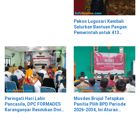
Pekon Lugusari Kembali
Salurkan Bantuan Pangan
Pemerintah untuk 413
Keluarga Penerima Manfaat
Peringati Hari Lahir
Musdes Brujul Tetapkan
Pancasila, DPC FORMADES
Panitia Pilih BPD Periode
Karanganyar Resmikan Divisi
2026-2034, Ini Aturan
Hukum dan HAM sebagai
Barunya
Cikal Bakal Posbakum Desa