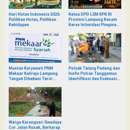
Hari Hutan Indonesia 2026:
Ketua DPD LSM KPK RI
Pulihkan Hutan, Pulihkan
Provinsi Lampung Kecam
Kehidupan
Keras Intimidasi Pimpinan
dan Staf PNM Mekaar
Kalirejo terhadap Nad
Mantan Karyawati PNM
Polsek Talang Padang dan
Mekaar Kalirejo Lampung
Inafis Polres Tanggamus
Tengah Dibebani Teror
Identifikasi dan Evakuasi
Pesan WA, Isinya Penuh
Mayat di Siring Jalan
Intimidasi
Warga Karangsari Swadaya
Cor Jalan Rusak, Berharap