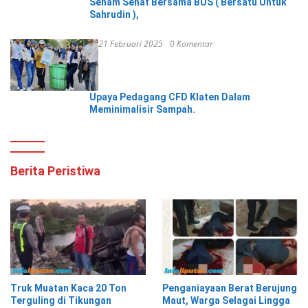
Senam Sehat Bersama BUS ( Bersatu Untuk
Sahrudin ),
21 Februari 2025
0 Komentar
Upaya Pedagang CFD Klaten Dalam
Meminimalisir Sampah.
Berita Peristiwa
Truk Muatan Kaca 20 Ton
Penganiayaan Berat Berujung
Terguling di Tikungan
Maut, Warga Selagai Lingga