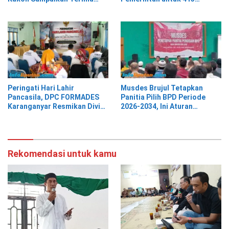
Keluarga Penerima Manfaat
Kasih kepada Presiden
Prabowo
Peringati Hari Lahir
Musdes Brujul Tetapkan
Pancasila, DPC FORMADES
Panitia Pilih BPD Periode
Karanganyar Resmikan Divisi
2026-2034, Ini Aturan
Hukum dan HAM sebagai
Barunya
Cikal Bakal Posbakum Desa
Rekomendasi untuk kamu