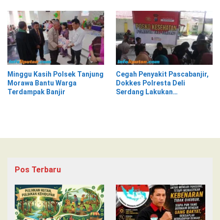
Minggu Kasih Polsek Tanjung
Cegah Penyakit Pascabanjir,
Morawa Bantu Warga
Dokkes Polresta Deli
Terdampak Banjir
Serdang Lakukan
Pemeriksaan Kesehatan
Pos Terbaru