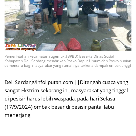
Pemerintahan kecamatan rugemuk ,(BPBD) Beserta Dinas Sosial
Kabupaten Deli Serdang mendirikan Posko Dapur Umum dan Posko hunian
sementara bagi masyarakat yang rumahnya terkena dampak ombak tinggi
Deli Serdang/infoliputan.com ||Ditengah cuaca yang
sangat Ekstrim sekarang ini, masyarakat yang tinggal
di pesisir harus lebih waspada, pada hari Selasa
(17/9/2024) ombak besar di pesisir pantai labu
menerjang