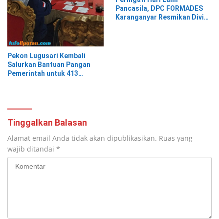
Pancasila, DPC FORMADES
Karanganyar Resmikan Divisi
Hukum dan HAM sebagai
Cikal Bakal Posbakum Desa
Pekon Lugusari Kembali
Salurkan Bantuan Pangan
Pemerintah untuk 413
Keluarga Penerima Manfaat
Tinggalkan Balasan
Alamat email Anda tidak akan dipublikasikan.
Ruas yang
wajib ditandai
*