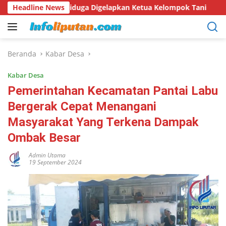
Langsung
Diduga Digelapkan Ketua Kelompok Tani
Headline News
Hari Hutan Indo
ke
konten
Beranda
Kabar Desa
Kabar Desa
Pemerintahan Kecamatan Pantai Labu
Bergerak Cepat Menangani
Masyarakat Yang Terkena Dampak
Ombak Besar
Admin Utama
19 September 2024