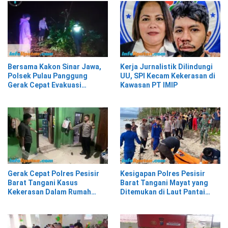
Bersama Kakon Sinar Jawa,
Kerja Jurnalistik Dilindungi
Polsek Pulau Panggung
UU, SPI Kecam Kekerasan di
Gerak Cepat Evakuasi
Kawasan PT IMIP
Material Longsor
Gerak Cepat Polres Pesisir
Kesigapan Polres Pesisir
Barat Tangani Kasus
Barat Tangani Mayat yang
Kekerasan Dalam Rumah
Ditemukan di Laut Pantai
Tangga di Pasar Kota Krui
Lantera Walur