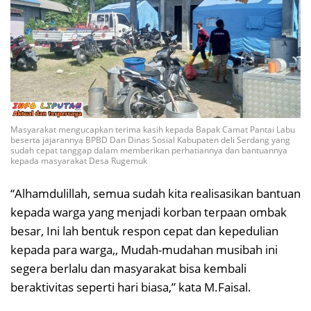
Masyarakat mengucapkan terima kasih kepada Bapak Camat Pantai Labu
beserta jajarannya BPBD Dan Dinas Sosial Kabupaten deli Serdang yang
sudah cepat tanggap dalam memberikan perhatiannya dan bantuannya
kepada masyarakat Desa Rugemuk
“Alhamdulillah, semua sudah kita realisasikan bantuan
kepada warga yang menjadi korban terpaan ombak
besar, Ini lah bentuk respon cepat dan kepedulian
kepada para warga,, Mudah-mudahan musibah ini
segera berlalu dan masyarakat bisa kembali
beraktivitas seperti hari biasa,” kata M.Faisal.