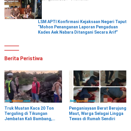
LSM APTI Konfirmasi Kejaksaan Negeri Taput
“Mohon Penanganan Laporan Pengaduan
Kades Aek Nabara Ditangani Secara Arif”
Berita Peristiwa
Truk Muatan Kaca 20 Ton
Penganiayaan Berat Berujung
Terguling di Tikungan
Maut, Warga Selagai Lingga
Jembatan Kali Bambang,
Tewas di Rumah Sendiri
Pesisir Barat