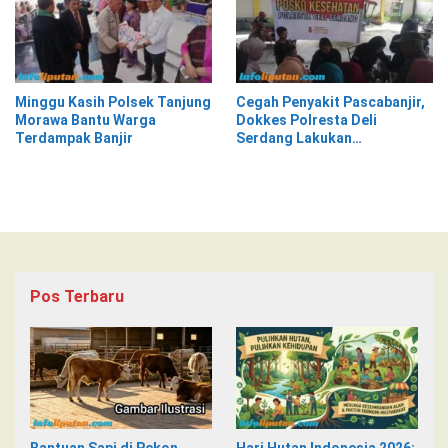
Minggu Kasih Polsek Tanjung
Cegah Penyakit Pascabanjir,
Morawa Bantu Warga
Dokkes Polresta Deli
Terdampak Banjir
Serdang Lakukan
Pemeriksaan Kesehatan
Pos Terbaru