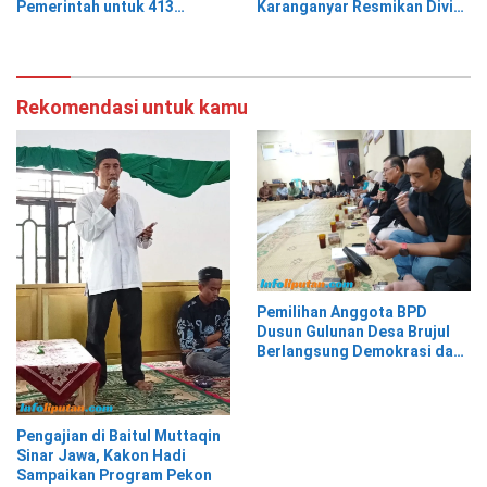
Pemerintah untuk 413
Karanganyar Resmikan Divisi
Keluarga Penerima Manfaat
Hukum dan HAM sebagai
Cikal Bakal Posbakum Desa
Rekomendasi untuk kamu
Pemilihan Anggota BPD
Dusun Gulunan Desa Brujul
Berlangsung Demokrasi dan
Kekeluargaan
Pengajian di Baitul Muttaqin
Sinar Jawa, Kakon Hadi
Sampaikan Program Pekon