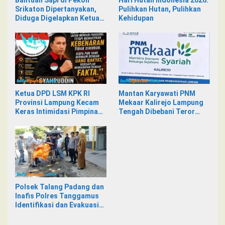
Bantuan Sapi di Pekon
Hari Hutan Indonesia 2026:
Srikaton Dipertanyakan,
Pulihkan Hutan, Pulihkan
Diduga Digelapkan Ketua
Kehidupan
Kelompok Tani
Ketua DPD LSM KPK RI
Mantan Karyawati PNM
Provinsi Lampung Kecam
Mekaar Kalirejo Lampung
Keras Intimidasi Pimpinan
Tengah Dibebani Teror
dan Staf PNM Mekaar
Pesan WA, Isinya Penuh
Kalirejo terhadap Nad
Intimidasi
Polsek Talang Padang dan
Inafis Polres Tanggamus
Identifikasi dan Evakuasi
Mayat di Siring Jalan